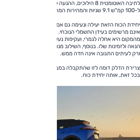
לתיבה האוטומטית 8 הילוכים, ההנעה קדמית, משך ההאצה
ל-100 קמ"ש 9.1 שניות והמהירות המרבית 203 קמ"ש.
יחידת הכוח הזאת יעילה ונעימה גם אם נתוני המנוע והביצועים
אינם מרשימים בעידן החשמלי הנוכחי. בינינו, האצה כזאת
מהמקום היא אחלה לגמרי, ועקיפות נעשות בקלות הודות למומנט
הנאה ולזמינות שלו. בנוסף, השילוב מנוע/תיבת הילוכים מצוין,
ורק לעיתים התגובה אינה חדה ממש.
צרירת הדלק דומה לזו שהתקבלה במבחן הקודם: 13.4 ק"מ/ל';
בכל זאת, אותה יחידת כוח.