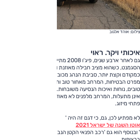
צילום: אוהד אלגוב
איכותי ויקר. ראוי
גם לאחר ארבע שנים, פיג'ו 2008 מתייצב בחלק העליון של
הסגמנט, כשהוא מציב חבילה מאוזנת ומכובדת. העיצוב מרהיב
כמקודם וקצת יותר, סביבת הנהג מכובדת והאבזור ראוי כמו-גם
מפרט הבטיחות, המרחב מאחור טוב ותא המטען יעיל, הביצועים
טובים, נוחות ואיכות הנסיעה משובחות. מנגד, הכניסה והיציאה
אינן מתעלות, המרחב מלפנים לא מאוד נרחב, ומאחור חסרים
פתחי מיזוג.
לא מפתיע לכן, גם, כי דגם זה היה '
אוטו השנה של ישראל 2021
' ובנוסף הוא גם 'רכב הפנאי הקטן הנבחר מזה שלוש שנים
ברציפות.