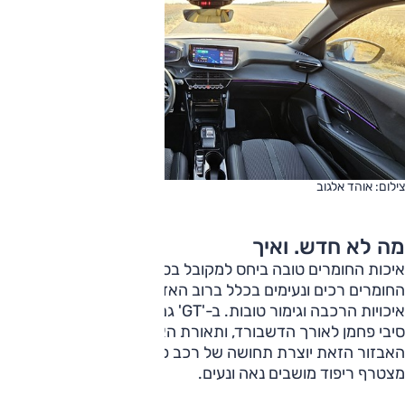
צילום: אוהד אלגוב
מה לא חדש. ואיך
איכות החומרים טובה ביחס למקובל בסגמנט, בחלקים העליונים
החומרים רכים ונעימים בכלל ברוב האזורים, ואליה מצטרפות
איכויות הרכבה וגימור טובות. ב-'GT' גם חומרי דיפון במרקם של
סיבי פחמן לאורך הדשבורד, ותאורת האווירה נאה מאוד. רמת
האבזור הזאת יוצרת תחושה של רכב פרמיום, כאשר לכל אלה
מצטרף ריפוד מושבים נאה ונעים.