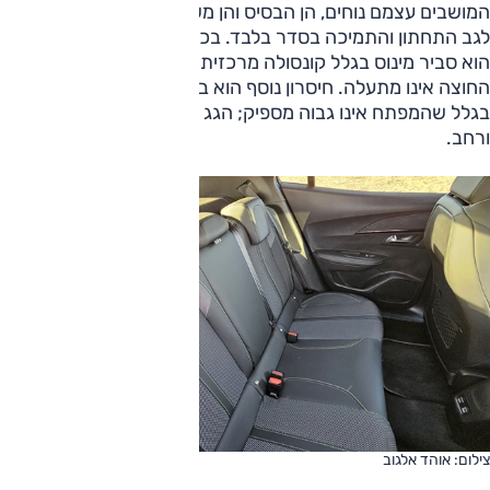
המושבים עצמם נוחים, הן הבסיס והן משענת הגב, אך אין כיוון
לגב התחתון והתמיכה בסדר בלבד. בכל הנוגע למרחב מלפנים,
הוא סביר מינוס בגלל קונסולה מרכזית רחבה. שדה הראייה
החוצה אינו מתעלה. חיסרון נוסף הוא בנוחות הכניסה והיציאה,
בגלל שהמפתח אינו גבוה מספיק; הגג נמוך, ואילו הסף גבוה
ורחב.
צילום: אוהד אלגוב