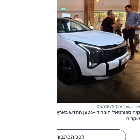
אלי שאולי, 05/08/2026
קיה ספורטאז' היברידי-נטען החדש בארץ – המחיר החל מ-220,000
שקלים
לכל הכתבות