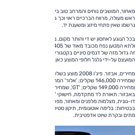
מאחור, המושבים נוחים והמרחב טוב ביחס לסגמנט, עם מרווח
ראש מעולה, מרווח הברכיים ראוי וכך גם לכפות הרגליים. לחובתו
נרשמו שאין פתחי מיזוג ומשענת יד.
בכל הנוגע לאחסון יש די והותר מקום, ביחס לרכב פנאי קטן,
ולתא המטען נפח מכובד מאוד של 405 ליטר. לשם השוואה, נפח
זה גדול מזה של דגמים סיניים בקטגוריה מעל, גם שתיים, עניין
המועצם על-ידי גלגל חלופי המוצע כאן (ולא שם).
מחירים, אבזור. פיג'ו 2008 מוצע בשלוש רמות אבזור: 'אקטיב'
שמחירה 146,000 שקלים; 'אלור' המחליפה את 'פרמיום'
ומחירה 149,000 שקלים; 'GT', שמחירה 159,000 שקלים.
באבזור: תאורת לד מתקדמת, חישוקי "18, גג זכוכית וצביעה
דו-גונית, מצלמות מלפנים ומאחור, מפתח חכם, מחוונים מוקרנים.
בבטיחות: בלימה אוטונומית, תיקון סטיה מנתיב, ניטור שטחים
מתים ובקרת שיוט אדפטיבית.