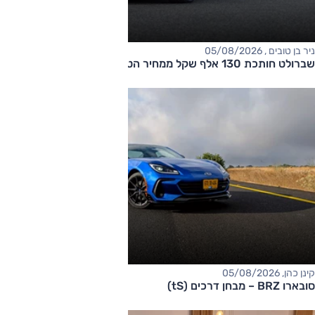
ניר בן טובים , 05/08/2026
שברולט חותכת 130 אלף שקל ממחיר הטאהו
קינן כהן, 05/08/2026
סובארו BRZ – מבחן דרכים (tS)