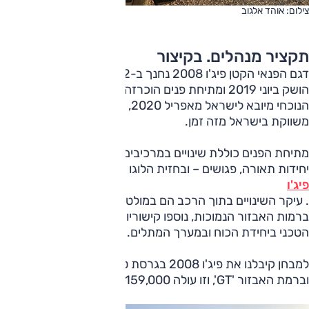
צילום: אוהד אלגוב
תקציר מנהלים. בקיצור
דגם הפנאי הקטן פיג'ו 2008 נחנך ב-2012, הדור השני-נוכחי
הושק ביוני 2019 ומתיחת פנים הוכרזה במאי 2023. הדגם
הנוכחי מיובא לישראל מאפריל 2020, והמהדורה המחודשת
משווקת בישראל מזה זמן.
מתיחת הפנים כוללת שינויים במרכיבים החיצוניים – סבכה,
יחידות תאורה, פגושים – ובחזית הלוגו החדש ל
פיג'ו
. עיקר השינויים בתוך הרכב הם במולטימדיה: צג "10 במקום "7
ברמות האבזור הנמוכות, נוספו קישוריות. אין שינויים במפרט
הטכני ביחידת הכוח ובמערך המתלים.
למבחן קיבלנו את פיג'ו 2008 בגרסת טורבו-בנזין 1.2 ליטר
וברמת האבזור 'GT', וזו עולה 159,000 שקלים.