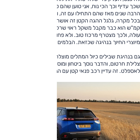
שכך עדיף וכך הכי נוח, אני טוען שהם טועים – ולראיה: עברו
הרבה שנים מאז שהם התחילו עם זה, והם היחידים שסבורים כך.
בכל מקרה, גלגל ההגה הקטן זה אושר, ובמהירות של מעל 60
קמ"ש הוא כבר מקבל משקל ראוי שרק מתגבר ככל שהמהירות
עולה, ולכך מצטרף מרכוז טוב. ולא פחות חשוב: ההגה הוא
מיוצרי החיוך בנהיגה שכזאת. הבלמים מוצלחים פחות.
גם בנהיגת שבילים כיול המתלים מוצלח. פעולת הבולמים מונעת
צלילת חרטום, והדבר נוסך ביטחון ומוסיף ליכולת בנסיעה מעבר
לאספלט. זה עדיין רכב פנאי קטן עם הנעה קדמית, ועדיין.