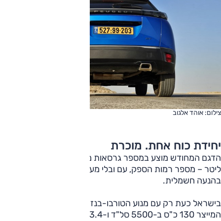
צילום: אוהד אלגוב
יחידת כוח אחת. מוכרת
הדגם המחודש מוצע במספר גרסאות מנוע, כולל טורבו-בנזין 1.2
ליטר – מספר רמות הספק, עם ובלי מערך היברידי-מתון – גם
בהנעה חשמלית.
בישראל כעת רק עם מנוע הטורבו-בנזין 1.2 ליטר 3 צילינדרים
המייצר 130 כ"ס ב-5500 סל"ד ו-23.4 קג"מ ב-1750 סל"ד.