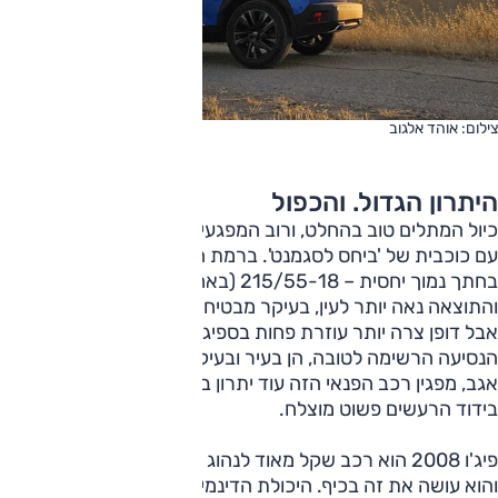
צילום: אוהד אלגוב
היתרון הגדול. והכפול
כיול המתלים טוב בהחלט, ורוב המפגעים נספגים בצורה ראויה,
עם כוכבית של 'ביחס לסגמנט'. ברמת האבזור הזאת צמיגים
בחתך נמוך יחסית – 215/55-18 (באחרות, חישוקי "16 ו-"17) –
והתוצאה נאה יותר לעין, בעיקר מבטיחה רמת אחיזה גבוהה יותר,
אבל דופן צרה יותר עוזרת פחות בספיגת מהמורות. ועדיין, נוחות
הנסיעה הרשימה לטובה, הן בעיר ובעיקר בכביש הבין-עירוני. שם
אגב, מפגין רכב הפנאי הזה עוד יתרון ביחס למקובל בסגמנט –
בידוד הרעשים פשוט מוצלח.
פיג'ו 2008 הוא רכב שקל מאוד לנהוג בו מהר במתווה מפותל
והוא עושה את זה בכיף. היכולת הדינמית גבוהה, זוויות הגלגול