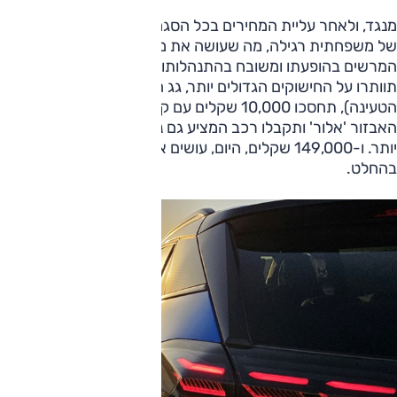
מנגד, ולאחר עליית המחירים בכל הסגמנטים, מחיר זה קרוב לזה
של משפחתית רגילה, מה שעושה את מחירו של רכב הפנאי הקטן
המרשים בהופעתו ומשובח בהתנהלותו לסביר ביחס. ויש עוד: אם
תוותרו על החישוקים הגדולים יותר, גג השמש (וגם משטח
הטעינה), תחסכו 10,000 שקלים עם קנייתו 2008 ברמת
האבזור 'אלור' ותקבלו רכב המציע גם נוחות נסיעה טובה אפילו
יותר. ו-149,000 שקלים, היום, עושים את הסיפור הזה לשונה
בהחלט.