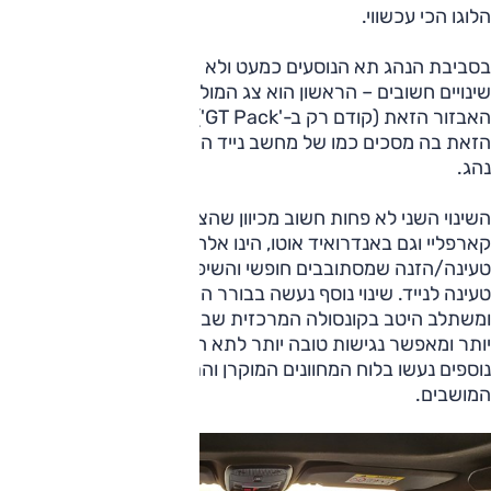
הלוגו הכי עכשווי.
בסביבת הנהג תא הנוסעים כמעט ולא השתנה, אם יש מספר
שינויים חשובים – הראשון הוא צג המולטימדיה שגדל ברמת
האבזור הזאת (קודם רק ב-'GT Pack'), ונראה מתאים לתקופה
הזאת בה מסכים כמו של מחשב נייד הם חלק טבעי בסביבת
נהג.
השינוי השני לא פחות חשוב מכיוון שהצימוד לנייד גם באפל
קארפליי וגם באנדרואיד אוטו, הינו אלחוטי – לא עוד כבלי
טעינה/הזנה שמסתובבים חופשי והשיפור מועצם עם משטח
טעינה לנייד. שינוי נוסף נעשה בבורר ההילוכים שנעשה קטן מאוד
ומשתלב היטב בקונסולה המרכזית שבין הנהג לנוסע; אסתטי
יותר ומאפשר נגישות טובה יותר לתא האחסון שלפניו. שינויים
נוספים נעשו בלוח המחוונים המוקרן והתלת-ממדי ובטקסטורות
המושבים.