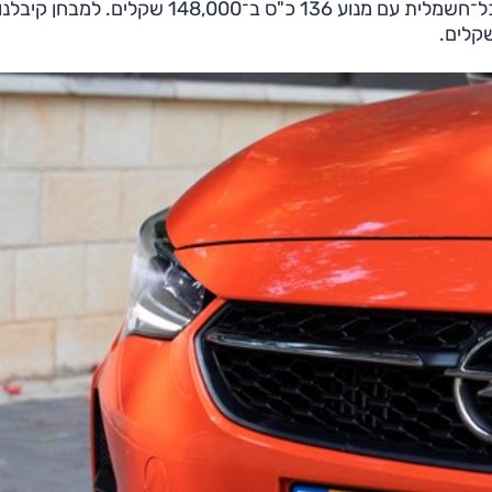
106,000 עד 119,000 שקלים. בנוסף, מוצעת גם גרסה כל־חשמלית עם מנוע 136 כ"ס ב־148,000 שקלים.