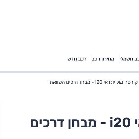
טויוטה ראב 4, קיה
ב חשמלי
מחירון רכב
רכב חדש
רכבי הסלב
ספורטאז' לונג ויונדאי
"הצל"
טוסון לונג ראש בראש: על
הנייר ועל הכביש
 מול יונדאי i20 - מבחן דרכים השוואתי
אופל קורסה מול יונדאי i20 - מבחן דרכים