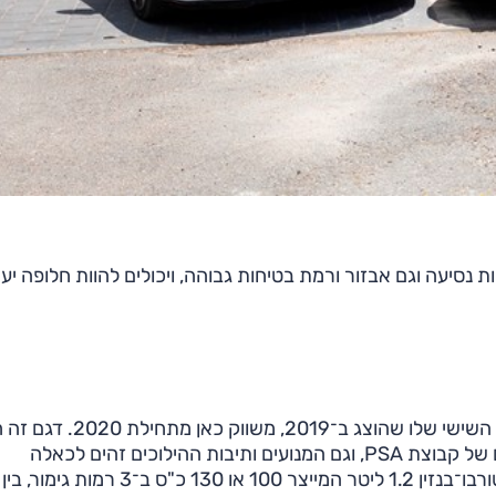
ת נסיעה וגם אבזור ורמת בטיחות גבוהה, ויכולים להוות חלופה יע
שנחנך ב־1982 מתייצב למבחן זה כאשר הוא מכהן בדור השישי שלו שהוצג ב־2019, 
אותה רצפה EMP1 המשרתת דגמי סופרמיני/פנאי קטנים של קבוצת PSA, וגם המנועים ותיבות ההילוכים זהים לכאלה
המשרתים אותם דגמים. דגם זה מוצע בישראל עם מנוע טורבו־בנזין 1.2 ליטר המייצר 100 או 130 כ"ס ב־3 רמות גימור, בין