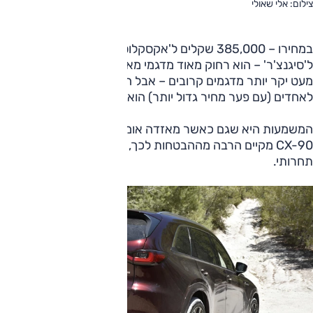
צילום: אלי שאולי
במחירו – 385,000 שקלים ל'אקסקלוסיב', 400,000 שקלים
ל'סיגנצ'ר' – הוא רחוק מאוד מדגמי מאזדה המוכרים. בנוסף, הוא
מעט יקר יותר מדגמים קרובים – אבל הוא חזק מהם, וביחס
לאחדים (עם פער מחיר גדול יותר) הוא חסר גרסת כניסה.
המשמעות היא שגם כאשר מאזדה אומרת יוקרה, וגם כאשר
CX-90 מקיים הרבה מההבטחות לכך, המחיר נותר, יחסית,
תחרותי.