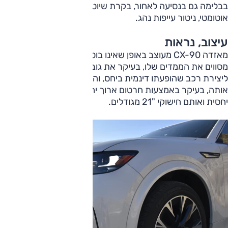
בבלימה גם בנסיעה לאחור, בקרת שיוט אדפטיבית, עמעום
אוטומטי, ניטור עייפות נהג.
עיצוב, נראות
מאזדה CX-90 מעוצב באופן שאינו בוטה, הוא נעים לעין והקווים
מסווים את הממדים שלו, בעיקר את גובהו. אותם קווים מכוונים
ליצירת רכב שהופעתו דינמית ביחס, והפרופורציות מחזקות
אותה, בעיקר באמצעות חרטום ארוך יחסית, קורה אחורית קלה
יחסית ואותם חישוקי "21 מגודלים.