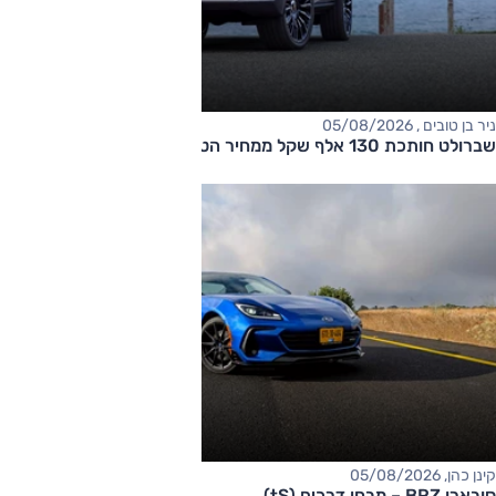
ניר בן טובים , 05/08/2026
שברולט חותכת 130 אלף שקל ממחיר הטאהו
קינן כהן, 05/08/2026
סובארו BRZ – מבחן דרכים (tS)