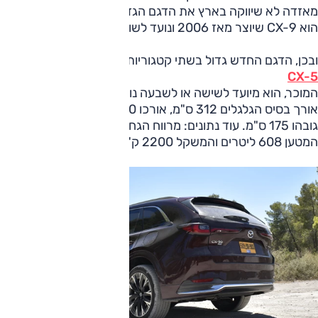
מאזדה לא שיווקה בארץ את הדגם הגדול שקדם ל-CX-90, הלא
הוא CX-9 שיוצר מאז 2006 ונועד לשוק האמריקני.
ובכן, הדגם החדש גדול בשתי קטגוריות מ-
CX-5
המוכר, הוא מיועד לשישה או לשבעה נוסעים וממדיו מכובדים;
אורך בסיס הגלגלים 312 ס"מ, אורכו 510 ס"מ, רוחבו 199 ס"מ,
גובהו 175 ס"מ. עוד נתונים: מרווח הגחון הוא 20.3 ס"מ, נפח תא
המטען 608 ליטרים והמשקל 2200 ק"ג.