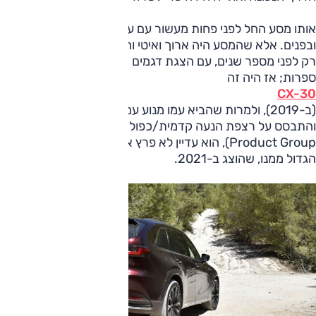
אותו מסע החל לפני פחות מעשור עם עיצוב מוקפד יותר בחוץ
ובפנים. אלא שהמסע היה ארוך ואיטי והחל למצוא ביטוי של ממש
רק לפני מספר שנים, עם הצגת דגמים חדשים שסומנו ב-שתי
ספרות; אז היה זה
CX-30
(ב-2019), ולמרות שהביא עמו מנוע עם טכנולוגיה מתקדמת
והתבסס על רצפת הנעה קדמית/כפולה מתקדמת (Small
Product Group), הוא עדיין לא פרץ את הדרך. גם לא CX-50
הגדול ממנו, שהוצג ב-2021.