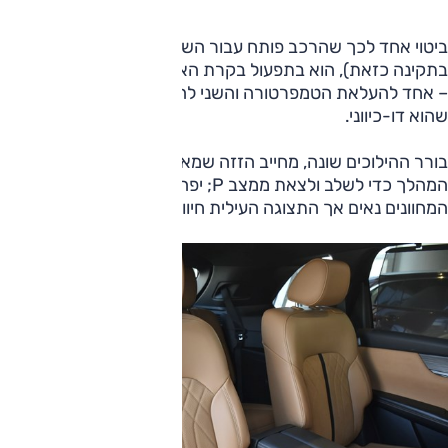
ביטוי אחד לכך שהרכב פותח עבור השוק הצפון-אמריקאי (ומגיע
בתקינה כזאת), הוא בתפעול בקרת האקלים. בכל צד שני מתגים
– אחד להעלאת הטמפרטורה והשני להורדתה במקום אחד
שהוא דו-כיווני.
בורר ההילוכים שונה, מחייב הזזה שמאלה או ימינה בקצה
המהלך כדי לשלב ולצאת ממצב P; יפה אבל דורש תשומת לב.
המחוונים נאים אך התצוגה העילית חיוורת.