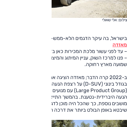
צילום: אלי שאולי
בישראל, בה עיקר הדגמים הלא-ממש-חדשים של
מאזדה
– עד לפני עשור מלכת המכירות כאן בזכות משפחתיות וציי רכב
– פנו למרכז השוק, עניין המיתוג והמיצוב החדשים היו בבחינת
שמועה מארץ רחוקה.
ב-2022 קרה הדבר; מאזדה הציגה את CX-60, דגם פנאי
בגודל בינוני (D-SUV) על רצפת הנעה אחורית/כפולה חדשה
(Large Product Group) עם מנועים אורכיים, גם עם יחידת
הנעה היברידית-נטענת. בהמשך התייצב CX-70 עם שורת
מושבים נוספת, כך שהכל היה מוכן לדגם הגדול באמת, זה
שיבטא באופן הבולט ביותר את דרכה החדשה של מאזדה.