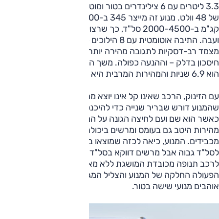
3.3 ליטרים עם 6 צילינדרים בטור ומוטמע בו מערך היברידי-מתון
של 48 וולט. מנוע זה מייצר 345 ב-5000-6000 סל"ד ו-51
קג"מ ב-2000-4500 סל"ד, כך שרצועת הכוח כאן נרחבת
ועבה. התיבה אוטומטית עם 8 הילוכים – ללא ממיר מומנט, עם
מצמד רב-דסקיות לתגובה מהירה יותר, פחות אובדן כוח, יותר
חיסכון בדלק – וההנעה כפולה. משך ההאצה מ-0 ל-100 קמ"ש
הוא 6.9 שניות והמהירות המרבית היא 196 קמ"ש.
עם הזינוק, הרכב שאינו קל אינו יוצא מהמקום בחדות, גם מכיוון
שהמנוע דורש שבריר שנייה כדי להיכנס לתחום היעיל שלו. אבל
כאשר הוא שם ועם לחיצה הגונה על המצערת הרכב צובר
מהירות היטב גם בעומס ומרשים ביכולת העקיפה גם בתנאים
מכבידים. המנוע, כיאה לכזה שמוצאו במאזדה, אוהב לטפס
לסל"ד גבוה אבל מרשים דווקא בסל"ד ביניים שם הוא הוא מעניק
לרכב תנופה מכובדת המושגת ללא מאמץ. ולא רק היכולת;
הפעולה החלקה של המנוע והצליל המגרה מזכירים למה אנחנו
אוהבים מנועי שישה בטור.