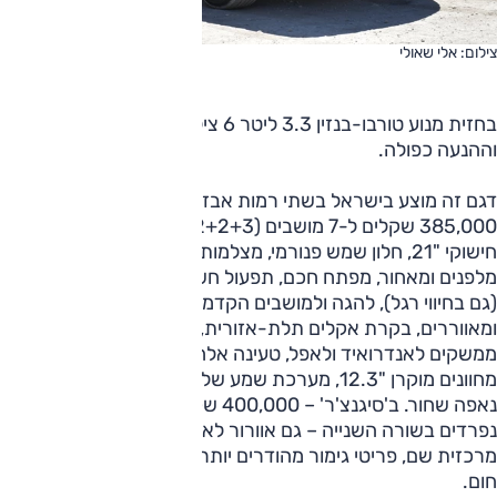
צילום: אלי שאולי
בחזית מנוע טורבו-בנזין 3.3 ליטר 6 צילינדרים המייצר 345 כ"ס
וההנעה כפולה.
דגם זה מוצע בישראל בשתי רמות אבזור. ב'אקסקלוסיב' –
385,000 שקלים ל-7 מושבים (2+2+3) – תאורת לד מלאה,
חישוקי "21, חלון שמש פנורמי, מצלמות היקפיות וחיישני חנייה
מלפנים ומאחור, מפתח חכם, תפעול חשמלי לדלת תא המטען
(גם בחיווי רגל), להגה ולמושבים הקדמיים שהם מחוממים
ומאווררים, בקרת אקלים תלת-אזורית, מסך מרכזי "12.3,
ממשקים לאנדרואיד ולאפל, טעינה אלחוטית, תצוגה עילית, לוח
מחוונים מוקרן "12.3, מערכת שמע של בוז, תאורת אווירה, עור
נאפה שחור. ב'סיגנצ'ר' – 400,000 שקלים; בעיקר: שני מושבים
נפרדים בשורה השנייה – גם אוורור לאותם מושבים, קונסולה
מרכזית שם, פריטי גימור מהודרים יותר בסביבת הנהג, עור נאפה
חום.