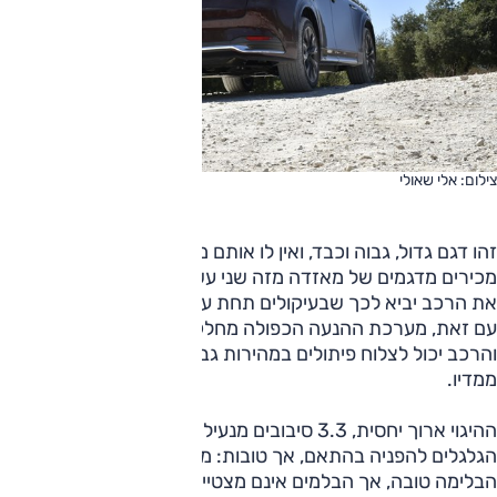
צילום: אלי שאולי
זהו דגם גדול, גבוה וכבד, ואין לו אותם מאפייני קלילות שאנו
מכירים מדגמים של מאזדה מזה שני עשורים. הכיול הרך המאפיין
את הרכב יביא לכך שבעיקולים תחת עומס מורגשות זוויות גלגול.
עם זאת, מערכת ההנעה הכפולה מחלקת היטב את הכוחות,
והרכב יכול לצלוח פיתולים במהירות גבוהה שתשכיח גם את
ממדיו.
ההיגוי ארוך יחסית, 3.3 סיבובים מנעילה לנעילה. התגובות של
הגלגלים להפניה בהתאם, אך טובות: מדודות ולא נחושות. עוצמת
הבלימה טובה, אך הבלמים אינם מצטיינים בתגובה בוטה וחדה