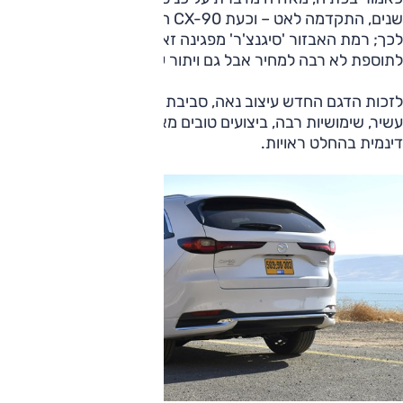
שנים, התקדמה לאט – וכעת CX-90 הוא הביטוי המובהק ביותר
לכך; רמת האבזור 'סיגנצ'ר' מפגינה זאת היטב, בתמורה
לתוספת לא רבה למחיר אבל גם ויתור על מושב אחד.
לזכות הדגם החדש עיצוב נאה, סביבת נהג מכובדת ביותר, אבזור
עשיר, שימושיות רבה, ביצועים טובים מאוד, נוחות נסיעה ויכולת
דינמית בהחלט ראויות.