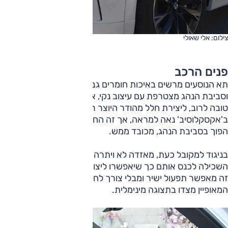
צילום: אלי שאולי
פנים הרכב
תא הנוסעים מרשים באיכות חומרים גבוהה וגג זכוכית ענק,
וסביבת הנהג מצטרפת עם עיצוב נקי, אבזור עשיר והנדסת אנוש
טובה לרוב, ליצירת חלל מהודר היוצר רושם מצוין. הריפוד השחור
ב'אקסקלוסיב' נאה למראה, אך זה החום ב'סיגנצ'ר', עם עור
הפוך בסביבת הנהג, מכובד ממש.
בניגוד למקובל כעת, מאזדה לא ויתרה על מתגים חיצוניים אך
השכילה לכנס אותם כך שיאפשרו ליצור סביבת נהג נקייה. מבנה
זה מאפשר תפעול ישיר ומבלי צורך לחפור יותר מדי בצג שמעל
המאופיין מצדו בתצוגה מינימלית.