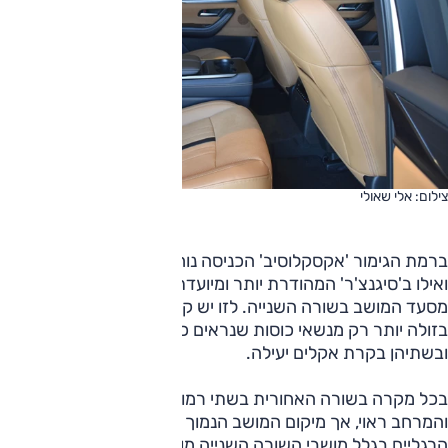
צילום: אלי שאולי
ברמת הגימור 'אקסקלוסיב' הכניסה נוחה יותר לשורה השלישית,
ואילו ב'סיגנצ'ר' המהודרת יותר ומיועדת לשישה יש לקפל את
מסעד המושב בשורה השנייה. לזו יש קונסולה מרכזית מרשימה,
בזולה יותר רק מנשאי כוסות שנראים כתוספת מקומית –
ובשתיהן בקרת אקלים יעילה.
בכל מקרה בשורה האחורית בשתי רמות האבזור פתחי מיזוג
והמרחב ראוי, אך מיקום המושב הנמוך קצת מפריע ומרווח כפות
הרגליים בגלל מושבי השורה השנייה מוגבל. המצב קצת פחות