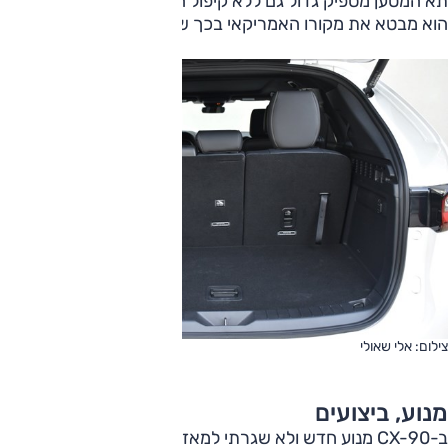
תא המטען מספיק גדול גם ללא קיפול המושבים (608 ליטר), וגם
הוא מבטא את מקורו האמריקאי בכך שחסר לו כיסוי.
צילום: אלי שאולי
מנוע, ביצועים
ב-CX-90 מנוע חדש ולא שגרתי למאזדה. זהו מנוע טורבו-בנזין