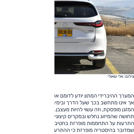
צילום: אלי שאולי
המערך ההיברידי המתון יודע לדומם את המנוע גם בשיוט מהיר –
אך אינו מתחשב בכך שעל הדרך ובימים החמים האלה פעולת
המזגן מופסקת, וזה עשוי להיות מעצבן. ובכלל, תחת עומס קיבלנו
תחושה שהמיזוג נחלש ובמקרים קיצוניים ונדירים הצג הציק עם
התרעות על התחממות מופרזת בחטיבת הכוח והתיבה. נראה
שמדובר בהיסטריה מופרזת כי ההתרעות נעלמו אחרי זמן קצר.