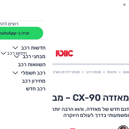
רוצים להת
פניה ב-WhatsApp
חדשות רכב
חיפוש רכב
+
-
מבחני רכב
השוואות רכב
רכב חשמלי
אוטו
כתבות
מבחני רכב
מבחני דרכים בארץ
מאזדה CX-90 – מבחן דרכים
מחירון רכב
רכב חדש
מאזדה CX-90 – מבחן דרכים
דגם חדש של מאזדה, והוא הרבה יותר מכך: שלב נוסף
ומשמעותי בדרך לעולם היוקרה