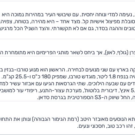
מרוסנת, נעימה למדי ונוחה יחסית. עם שיבושי העיר במהירות נמוכה היא
תמודדת פחות טוב. בכל הקשור להנאה מנהיגה ה-A3 סובלת מפיצול אישיות קל. מצד אחד – היא מהירה, בטוחה, צפויה,
בים וההגה בסדר, גם אם לא תקשורתי. והצד השני? הכל מרגיש
ה-A3 קבריולה, אשר שווקה בארץ עם שני מנועים לבחירה. הראשון הוא מנוע טורבו-בנזין 
1.4 ליטר המפיק 125 כ"ס ו-20.4 קג"מ. המנוע הבכיר יהיה בנפח 1.8 ליטר, מוגדש טור
ים עם שבעה הילוכים. שתי הגרסאות הגיעו עם אבזור עשיר למדי
הכולל מערכת מולטימדיה מקורית עם מסך מגע בגודל 5.8 אינץ', דיבורית בלוטות', מערכת עצור-התנע, ריפודי עור למושב
פורטיבית בגרסת סדאן.
יוקרתית, תא הנוסעים מאובזר היטב (רמת הגימור הגבוהה) ונותן את התח
זהו רכב טוב, חסכוני ונעים.