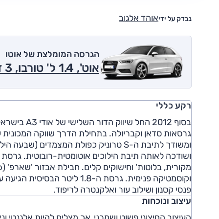
אוהד אלגוב
נבדק על ידי
הגרסה המומלצת של אוטו
אוט', 1.4 ל' טורבו, 3 דל' 2014
רקע כללי
בסוף 2012 ה
ושודכה לאותה תיבת הילוכים אוטומטית-רובוטית. גרסת 
פנסי קסנון ושילוב עור ואלקנטרה לריפוד.
עיצוב ונוכחות
העיצוב החיצוני פשוט ושמרני, אך מצליח להיות אלגנטי ונ