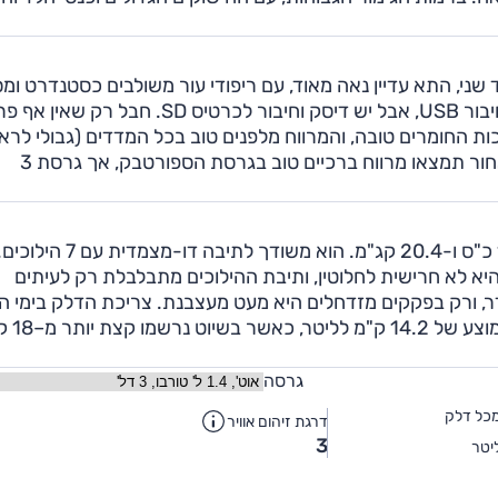
שני, התא עדיין נאה מאוד, עם ריפודי עור משולבים כסטנדרט ומ
מגע שנשלף באלגנטיות מהדשבורד. כמקובל באודי, אין חיבור USB, אבל יש דיסק וחיבור לכרטיס SD. חבל רק 
ות החומרים טובה, והמרווח מלפנים טוב בכל המדדים (גבולי לרא
לגבוהים במיוחד), אבל המושב לא היה נוח לאורך זמן. מאחור תמצאו מרווח ברכיים טוב בגרסת הספורטבק, אך גרסת 3
גרסת הבסיס מצוידת במנוע 1.4 ליטר טורבו המספק 122 כ"ס ו-20.4 קג"מ. הוא משודך לתיבה דו-מצמדית עם 7 היל
היא לא חרישית לחלוטין, ותיבת ההילוכים מתבלבלת רק לעיתים
ר, ורק בפקקים מזדחלים היא מעט מעצבנת. צריכת הדלק בימי ה
שכללו הרבה נסיעה בין עירונית, היתה ט
גרסה
כל דלק
דרגת זיהום אוויר
3
יטר