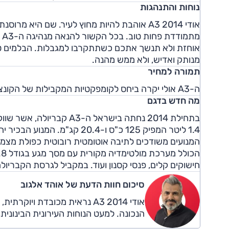
נוחות והתנהגות
אודי A3 2014 אוהבת להיות מחוץ לעיר. שם היא 
מ
אוחזת ולא תנשך אתכם כשתתקרבו למגבלות. הבלמים טו
מנותק ואדיש, ולא ממש מהנה.
תמורה למחיר
ה-A3 אולי יקרה ביחס לקומפקטיות המקבילות של הקונצרן (גולף, לאון), אך ביחס לשאר מותגי הפרימיום היא מתומחרת היטב.
מה חדש בדגם
בתחילת 2014 נחתה בישראל 
המנועים משודכים לתיבה אוטומטית רובוטית כפולת מצמד
חישוקים קלים, פנסי קסנון ועוד. במקביל לגרסת הקבריולה, החל שיווק ה-S3 הס
סיכום חוות הדעת של אוהד אלגוב
אודי A3 2014 נראית מכובדת ו
הנכונה. למעט הנוחות העירונית הבינונית, 