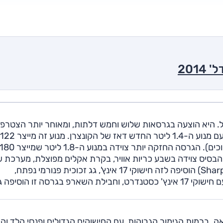
חל שיווק הדור השלישי של אודי A3 בישראל. היא הוצעה בגרסאות שלוש וחמש דלתות, ומאוחר יותר הצטרפו
הבסיס צוידה בשבע כריות אוויר, בקרת אקלים מפוצלת, מערכת 
מקורית, בלוטות' וחישוקים קלים. חבילת אבזור 'שארפ' (Sharp) הוסיפה לזה חישוקי 17 אינץ', גג זכוכית פנורמי נפתח,
וקוסמטיקה פנימית. גרסת ה-1.8 ליטר הבסיסית הגיעה עם חישוקי 17 אינץ' כסטנדרט, וחבילת השארפ בגרסה זו הוסיפ
אה. ברמות הגימור הגבוהות, עם החישוקים הגדולים ופנסי הלד והק