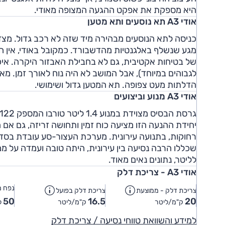
היא מספקת את אפקט ההגעה המצופה מאודי.
אודי A3 תא נוסעים ותא מטען
כניסה לתא הנוסעים מבהירה מיד שזה לא רכב גדול. מצד 
של בטיחות אקטיבית, גם לא בחבילת האבזור היקרה. איכ
הדלתות מעט צפופה. תא המטען גדול ושימושי.
אודי A3 מנוע וביצועים
יחידת ההנעה הזו מציעה כוח זמין ותחושה זריזה, גם אם 
רחוקות, בתנועה עירונית. מערכת העצור-סע עובדת בסד
לליטר, נתונים נאים מאוד.
אודי A3 - צריכת דלק
נפח מ
צריכת דלק - ממוצעת
צריכת דלק בפועל
50
16.5
20
ק"מ/ליטר
ק"מ/ליטר
ל
למידע והשוואת טווחי נסיעה / צריכת דלק