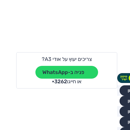
צריכים יעוץ על אודי A3?
פניה ב-WhatsApp
או חייגו
3262
*
ן
ן
ן
ן