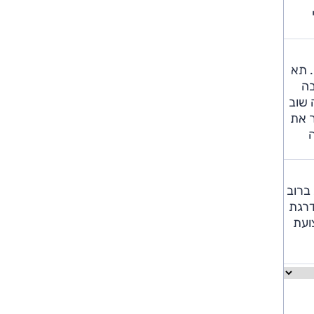
. תא
בה
 שוב
ר את
ים, שמתפקדת טוב ברוב
דרגת
צועת