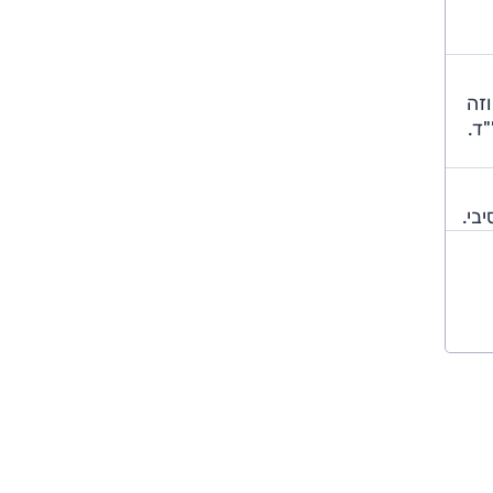
וזה
קא שקט מאוד בשיוט ב-100 קמ"ש, בו הוא סב על 1,500 סל"ד.
בי.