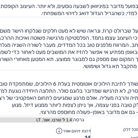
פועל מדובר במיניוואן לשבעה נוסעים, ולא יותר. העיצוב הקופסתי
ה למדי, כשהגריל הגדול דואג לזיהוי המשפחתי.
 על שברולט קרוז, ונראה שיש לא מעט חלקים שנלקחו הישר משם
 כי העיצוב עצמו נחמד. הפלסטיקה מרגישה פשוטה ואיכות ההרכ
רחב. המרווח מלפנים טוב בכל המדדים, מעבר לשורה השניה מגלה
 ובאופן מפתיע אי אפשר להזיז את המושבים מעט לאחור כדי לשפ
 המקום שם מספק גם למבוגר ממוצע. תא המטען מאחורי השורה
 מתקבל תא גדול ושימושי.
מנוע הטורבו-דיזל בנפח 2.0 ליטר מפיק 163 כ"ס והוא משודך לתיבת הילוכים אוטומטית בעלת 6 הילוכ
סרק, לא תרגישו שמדובר בלוגם סולר. התלונה היחידה נוגעת למ
עם מעט מומנט מתחתיה והרבה מעליה. אולם מרגע שמגיעים לתחום האפקטיבי של ר
 טובה בפני עצמה, אך ניתן לצפות ליותר ממנוע דיזל. מנוע
 - גם אם מדובר באופן-פעולה מחוספס מהרצוי.
גרסה
כל דלק
דרגת זיהום אוויר
14