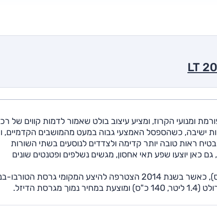
רמת ומנועי הקרוז, ומציע עיצוב בולט שאמור לדמות קווים של רכ
ומות ישיבה, כשהספסל האמצעי גבוה במעט מהמושבים הקדמיים, ו
בטיח ראות טובה יותר קדימה ולצדדים לנוסעים בשתי השורות
ם כאן יוצעו שפע תאי אחסון, מגשים נשלפים ופטנטים שונים
שיווק האורלנדו התחיל ב-2012 עם מנוע הדיזל (163 כ"ס), כאשר בשנת 2014 הצטרפה להיצע המקומי גרסת הטורבו
סת הדיזל.