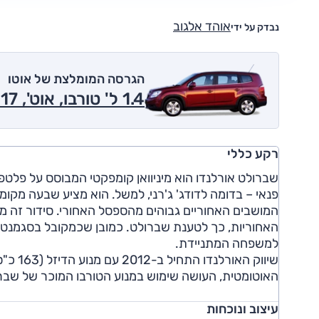
אוהד אלגוב
נבדק על ידי
הגרסה המומלצת של אוטו
1.4 ל' טורבו, אוט', LT 2017
רקע כללי
שברולט אורלנדו הוא מיניוואן קומפקטי המבוסס על פלטפו
פנאי – בדומה לדודג' ג'רני, למשל. הוא מציע שבעה מק
המושבים האחוריים גבוהים מהספסל האחורי. סידור זה מ
האחוריות, כך לטענת שברולט. כמובן שכמקובל בסגמנט, ג
למשפחה המתניידת.
האוטומטית, העושה שימוש במנוע הטורבו המוכר של שברולט (1.4 ליטר, 140 כ"ס) ומוצעת במחיר נמוך מגר
עיצוב ונוכחות