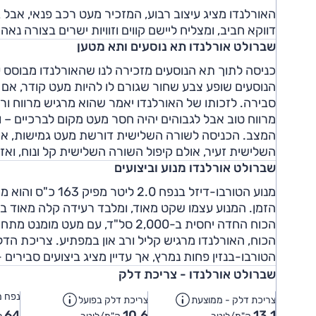
האורלנדו מציג עיצוב רבוע, המזכיר מעט רכב פנאי, אבל ב
דווקא חביב, ומצליח ליישם קווים וזוויות ישרים בצורה נא
שברולט אורלנדו תא נוסעים ותא מטען
כניסה לתוך תא הנוסעים מזכירה לנו שהאורלנדו מבוסס
הנוסעים שופע צבע שחור שגורם לו להיות מעט קודר, אם
סבירה. לזכותו של האורלנדו יאמר שהוא מרגיש מרווח ו
מרווח טוב אבל לגבוהים יהיה חסר מעט מקום לברכיים –
המצב. הכניסה לשורה השלישית דורשת מעט גמישות, אך
השלישית זעיר, אולם קיפול השורה השלישית קל ונוח, ואז
שברולט אורלנדו מנוע וביצועים
הזמן. המנוע עצמו שקט מאוד, ומלבד רעידה קלה מאוד ב
הכוח החדה יחסית ב-2,000 סל"ד, 
הכוח, האורלנדו מרגיש קליל ורב און במפתיע. צריכת הדלק
הטורבו-בנזין פחות נמרץ, אך עדיין מציג ביצועים סבירים
שברולט אורלנדו - צריכת דלק
נפח מ
צריכת דלק - ממוצעת
צריכת דלק בפועל
64
10.6
13.1