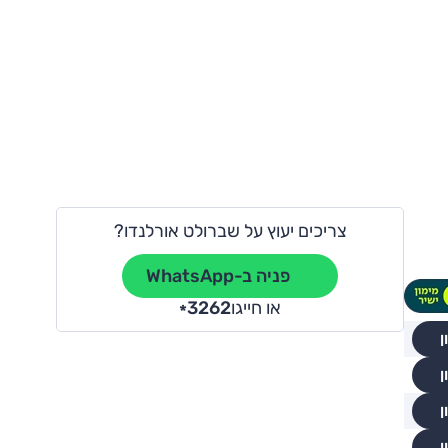
צריכים יעוץ על שברולט אורלנדו?
פניה ב-WhatsApp
או חייגו
3262
*
ן
ן
ן
ן