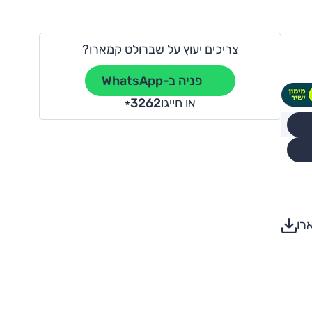
צריכים יעוץ על שברולט קמארו?
פניה ב-WhatsApp
או חייגו
3262
*
רו