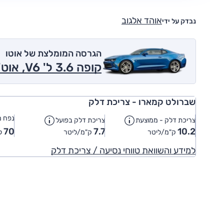
אוהד אלגוב
נבדק על ידי
הגרסה המומלצת של אוטו
קופה 3.6 ל' V6, אוט' 2017
שברולט קמארו - צריכת דלק
נפח מ
צריכת דלק - ממוצעת
צריכת דלק בפועל
70
7.7
10.2
ק"מ/ליטר
ק"מ/ליטר
ל
למידע והשוואת טווחי נסיעה / צריכת דלק