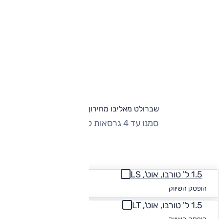
שברולט מאליבו מחירון וגרסאות
סמנו עד 4 גרסאות להשוואה
החזר חודשי
1.5 ל' טורבו, אוט', LS
החל מ-₪
576
הופסק השיווק
1.5 ל' טורבו, אוט', LT