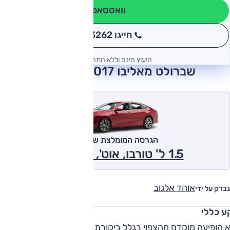
וואטסאפ
חייגו 3262
*
היעוץ חינם וללא התחייבות
שברולט מאליבו 2017 חוות דעת
הגרסה המומלצת של אוטו
1.5 ל' טורבו, אוט', LS 2017
אוהד אלגוב
נבדק על ידי
ע כללי
א הופיעה מוקדם מהצפוי בגלל ביקורת בשוק האמריקאי על ממדי