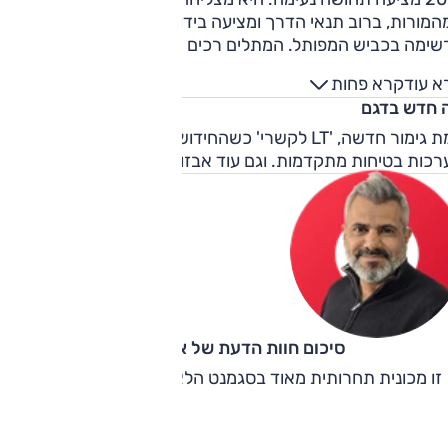
המורות, ברוב תנאי הדרך ומציעה בידוד רעשים מוצלח. היא פחו
שימה בכביש המפותל. המתלים רכים מידי, ההגה קל מידי והבלמי
מחסירים נשיכה במאמץ מתמשך. תמורה למחיר מהשנה מפרט
א עוד
קרא פחות
בזור כולל גם מערכות בטיחות מקוריות אלה שמחיר רמה זו יקר
 חדש בדגם
ומה למתחרות. התמורה בה עדיין גבוהה, אבל חלק מהמתחרות
עות יותר.
רמת גימור חדשה, 'LT לקשרי' כשהחידוש העיקרי בה הוא תוספת
רכות בטיחות מתקדמות. וגם עוד אבזור.
סיכום חוות הדעת של אוהד אלגוב
זו מכונית תחרותית מאוד בסגמנט הלא-קל אליו היא משתייכת.