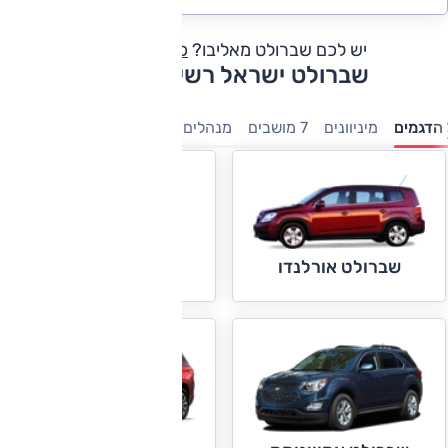
יש לכם שברולט מאליבו?
כתבו חוות דעת
שברולט ישראל רשימת דגמים
הדגמים
מיניוונים
7 מושבים
מנהלים
פנאי-שטח
טנדרים
חשמ
שברולט אימפלה
שברולט אורלנדו