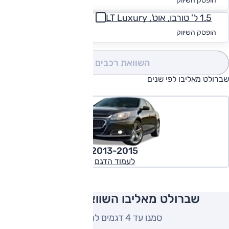
החל מ-₪
580
הופסק השיווק
1.5 ל' טורבו, אוט', LT Luxury
החל מ-₪
608
הופסק השיווק
השוואת רכבים
(0)
שברולט מאליבו לפי שנים
2013-2015
לעמוד הדגם
שברולט מאליבו השוואה למתחרים
סמנו עד 4 דגמים להשוואה