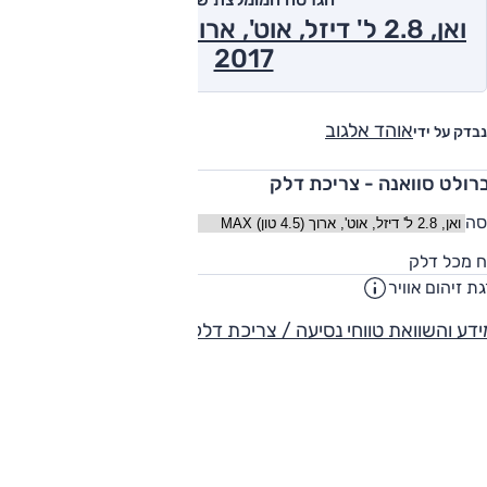
ואן, 2.8 ל' דיזל, אוט', ארוך (4.5 טון) MAX
2017
אוהד אלגוב
נבדק על ידי
רולט סוואנה - צריכת דלק
סה
117
ח מכל דלק
ליט
ת זיהום אוויר
5
דע והשוואת טווחי נסיעה / צריכת דלק