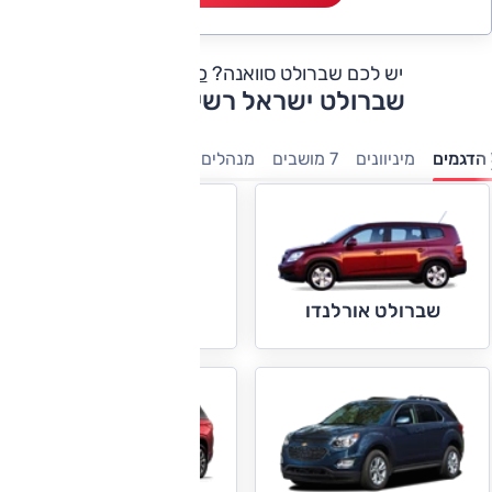
יש לכם שברולט סוואנה?
כתבו חוות דעת
שברולט ישראל רשימת דגמים
הדגמים
מיניוונים
7 מושבים
מנהלים
פנאי-שטח
טנדרים
חשמ
שברולט אימפלה
שברולט אורלנדו