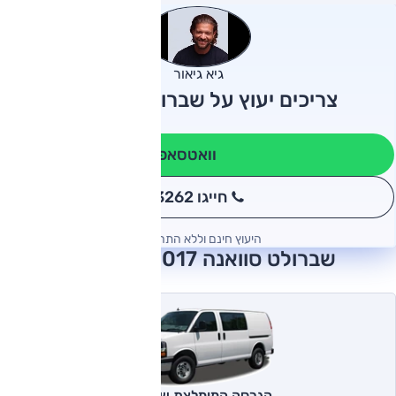
גיא גיאור
צריכים יעוץ על שברולט סוואנה?
וואטסאפ
חייגו 3262
*
היעוץ חינם וללא התחייבות
שברולט סוואנה 2017 חוות דעת
הגרסה המומלצת של אוטו