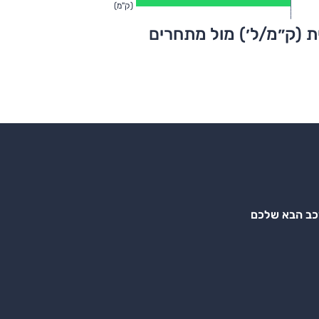
(ק"מ)
ת (ק״מ/ל׳) מול מתחרים
רכב הבא שלכם