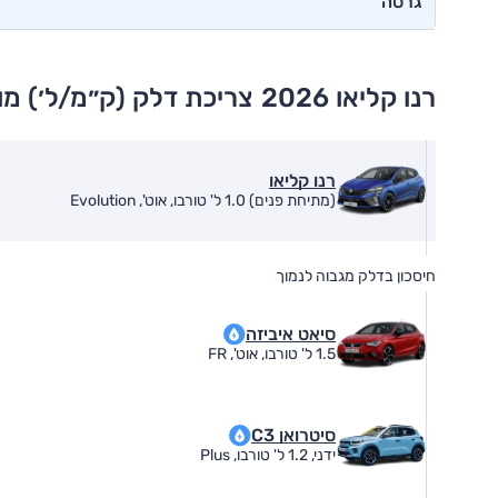
גרסה
רנו קליאו 2026
צריכת דלק (ק״מ/ל׳) מו
רנו קליאו
(מתיחת פנים) 1.0 ל' טורבו, אוט', Evolution
חיסכון בדלק מגבוה לנמוך
סיאט איביזה
1.5 ל' טורבו, אוט', FR
סיטרואן C3
ידני, 1.2 ל' טורבו, Plus