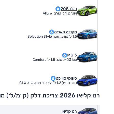
פיג'ו 208
אוט', 1.2 ל' טורבו, Allure
סקודה פאביה
1.5 ל' טורבו, אוט', Selection Style
MG 3
MG3 Ice, אוט', 1.5 ל', Comfort
סוזוקי סוויפט
(דור חדש) 1.2 ל' היברידי מתון, אוט', GLX
רנו קליאו 2026
צריכת דלק (ק״מ/ל׳) מו
רנו קליאו