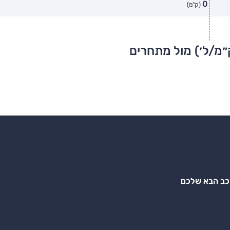
0
(ק"מ)
״מ/ל׳) מול מתחרים
רכב הבא שלכם