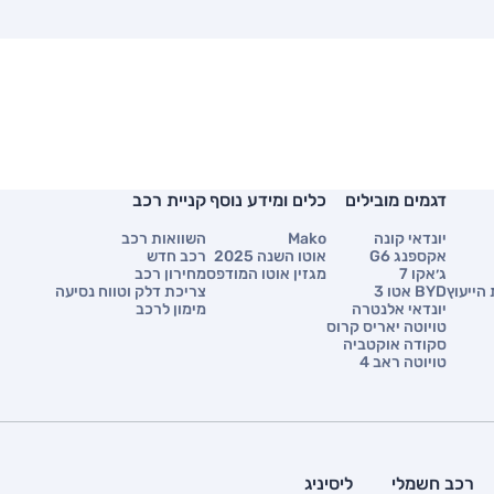
דגמים מובילים
כלים ומידע נוסף
קניית רכב
יונדאי קונה
Mako
השוואות רכב
אקספנג G6
אוטו השנה 2025
רכב חדש
ג׳אקו 7
מגזין אוטו המודפס
מחירון רכב
הייעוץ
BYD אטו 3
צריכת דלק וטווח נסיעה
יונדאי אלנטרה
מימון לרכב
טויוטה יאריס קרוס
סקודה אוקטביה
טויוטה ראב 4
רכב חשמלי
ליסיניג