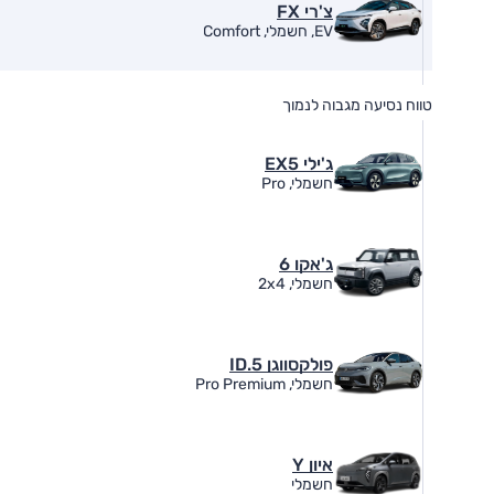
צ'רי FX
EV, חשמלי, Comfort
טווח נסיעה מגבוה לנמוך
ג'ילי EX5
חשמלי, Pro
ג'אקו 6
חשמלי, 2x4
פולקסווגן ID.5
חשמלי, Pro Premium
איון Y
חשמלי