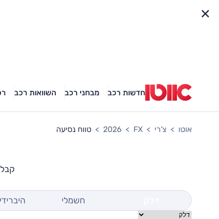
פריט מהיר
חדשות רכב
מבחני רכב
השוואות רכב
רכ
אוטו
צ'רי
FX
2026
טווח נסיעה
קבלת 
דלק
חשמלי
היברידי