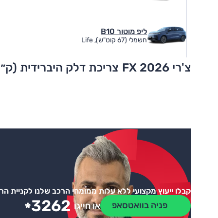
ליפ מוטור B10
חשמלי (67 קוט"ש), Life
צ'רי FX 2026
צריכת דלק היברידית (ק״
קבלו ייעוץ מקצועי ללא עלות ממומחי הרכב שלנו לקניית ה
3262
*
פניה בוואטסאפ
או חייגו