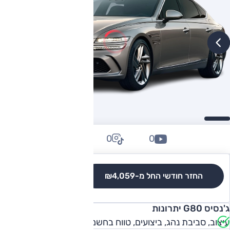
0
0
0
החזר חודשי החל מ-
₪4,059
לגרסאות והשוואה
ג'נסיס G80 יתרונות
עיצוב, סביבת נהג, ביצועים, טווח בחשמלית, תמורה