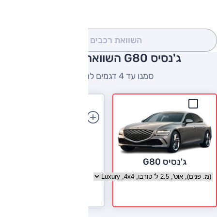
השוואת רכבים
(0)
ג'נסיס G80 השוואה למתחרים
סמנו עד 4 דגמים להשוואה
הוספת רכב
ג'נסיס G80
בחר גרסה ג'נסיס G80