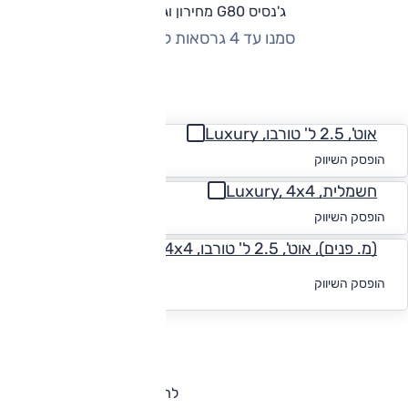
ג'נסיס G80 מחירון וגרסאות
סמנו עד 4 גרסאות להשוואה
החזר חודשי
אוט', 2.5 ל' טורבו, Luxury
החל מ-₪
4,059
הופסק השיווק
חשמלית, Luxury, 4x4
החל מ-₪
4,423
הופסק השיווק
(מ. פנים), אוט', 2.5 ל' טורבו, Luxury ,4x4
לקבלת הצעת
הופסק השיווק
מימון
להורדת קטלוג ג'נסיס G80