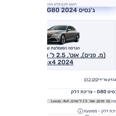
היעוץ חינם וללא התחייבות
ג'נסיס G80 2024 חוות דעת
הגרסה המומלצת של אוטו
(מ. פנים), אוט', 2.5 ל' טורבו, Luxury
,4x4 2024
קינן כהן
נבדק על ידי
G80 - צריכת דלק
סה
כת דלק - ממוצעת
10.2
ק"מ/ליט