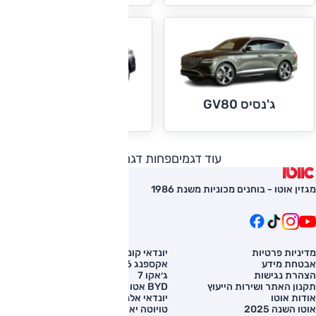
ג'נסיס GV80
ג'נסיס GV80 קופה
עוד דגמים
פחות דגמים
מגזין אוטו - בוחנים מכוניות משנת 1986
מדיניות פרטיות
יונדאי קונה
השוואת רכב
אבטחת מידע
אקספנג G6
רכב חדש
הצהרת נגישות
ג׳אקו 7
מחירון רכב
תקנון האתר ושירות הייעוץ
BYD אטו 3
מימון לרכב
אודות אוטו
יונדאי אלנטרה
אוטו השנה 2025
טויוטה יאריס קרוס