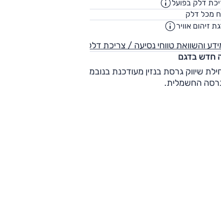
כת דלק בפועל
8.3
ק"מ/ליט
65
ח מכל דלק
ליט
ת זיהום אוויר
5
דע והשוואת טווחי נסיעה / צריכת דלק
 חדש בדגם
תחילת שיווק גרסת בנזין מעודכנת בנובמבר 2024, והפסקת שיווק
רסה החשמלית.