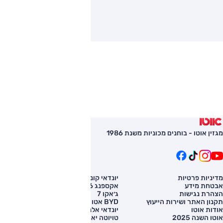
מגזין אוטו - בוחנים מכוניות משנת 1986
מדיניות פרטיות
יונדאי קונה
השוואת רכב
אבטחת מידע
אקספנג G6
רכב חדש
הצהרת נגישות
ג׳אקו 7
מחירון רכב
תקנון האתר ושירות הייעוץ
BYD אטו 3
מימון לרכב
אודות אוטו
יונדאי אלנטרה
אוטו השנה 2025
טויוטה יאריס קרוס