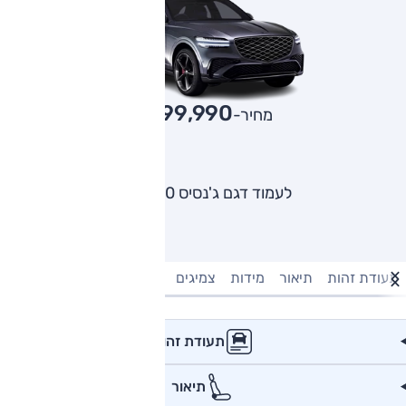
399,990
מחיר-₪
לעמוד דגם ג'נסיס GV70
תעודת זהות
תיאור
מידות
צמיגים
מנוע וביצועים
טעינה חשמל
תעודת זהות
תיאור