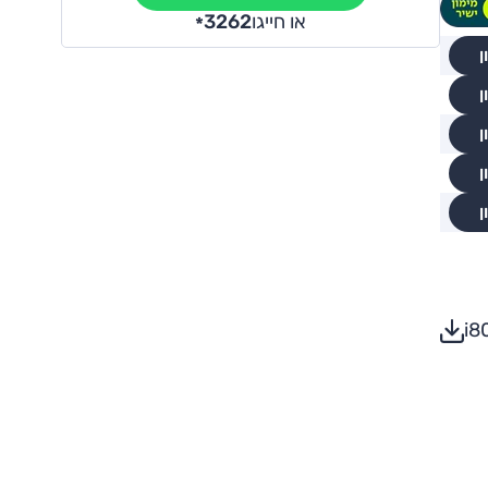
או חייגו
3262
*
ן
ן
ן
ן
ן