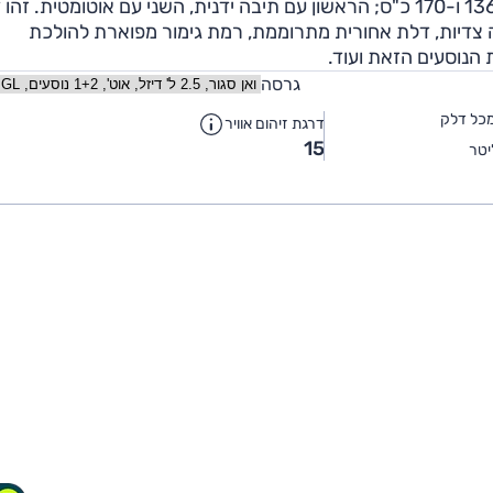
בנזין 2.4 ל' 162 כ"ס ובארץ רק עם דיזל 2.5 ל' בהספק 136 ו-170 כ"ס; הראשון עם תיבה ידנית, השני עם אוטומטית. 
זה צדיות, דלת אחורית מתרוממת, רמת גימור מפוארת להולכת
 הנוסעים הזאת ועוד.
גרסה
כל דלק
דרגת זיהום אוויר
15
טר