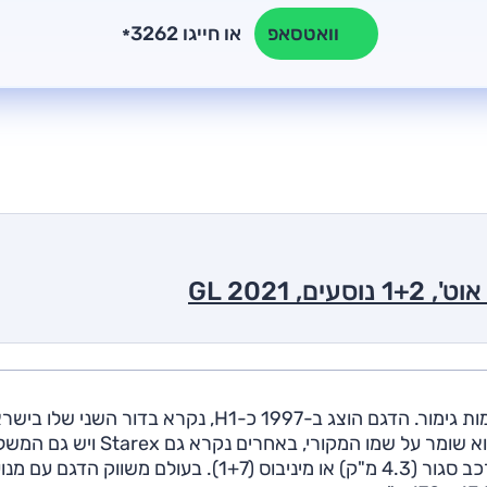
או חייגו 3262
וואטסאפ
*
יונדאי מציעה מסחרית בינונית למגוון שימושים ובמספר רמות גימור. הדגם הוצג ב-1997 כ-H1, נקרא בדור השני ש
"i800" – והוא גדול בהרבה מקודמו; במקומות מסוימים הוא שומר על שמו המקורי, באחרים נקרא
לפי הגרסה. בסיס הגלגלים ארוך (320 ס"מ) ולבחירה מרכב סגור (4.3 מ"ק) או מיניבוס (1+7). בעולם משווק הדגם עם 