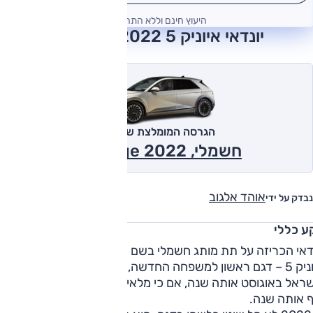
היעוץ חינם וללא התחייבות
יונדאי איוניק 5 2022 חוות דעת
הגרסה המומלצת של אוטו
חשמלי, Prestige 2022
אוהד אלגוב
נבדק על ידי
ע כללי
יונדאי הכריזה על תת מותג חשמלי בשם "איוניק" באוגוסט 2020.
איוניק 5 – דגם ראשון למשפחה החדשה, הוצג ב-2021 והגיע
שראל באוגוסט אותה שנה, אם כי מלאי של ממש הגיע רק לקראת
ף אותה שנה.