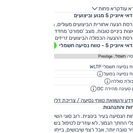
תא מטען נוסף מלפנים (57 ל' או 24 ל').
א עוד
קרא פחות
י איוניק 5 מנוע וביצועים
בגרסת הנעה אחורית הביצועים מעולים, בייחוד עד 100 קמ"ש, עם
צות ביניים טובות. מצב 'ספורט' מחדד את תגובת המצערת.
סת ההנעה הכפולה הביצועים זריזים עוד יותר ומרשמים מאוד.
 איוניק 5 - טווח נסיעה חשמלי
סה
481
ח נסיעה חשמלי WLTP
ק"
ח נסיעה בפועל
320
ק"
ולת סוללה
72.6
קוט"
 טעינה מהירה DC
00:54
שעו
דע והשוואת טווחי נסיעה / צריכת דלק
חות והתנהגות
ות הנסיעה בעיר בינונית. רוב סוגי השיבושים מורגשים, והצמיגים,
י החתך הנמוך, לא עוזרים לטיפול בשיבושים. נוחות הנסיעה מחו
ר טובה יותר, אבל רצף שיבושים, בייחוד רוחביים, מורגש בתוך