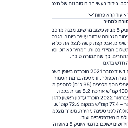
ב. בידוד רעשי הרוח טוב וזה של הצמיגים סביר. בשבילים, הרכב
פצני מדי, והוא משדר שאלה אינם השטח שלו. התנהגות הכביש
א עוד
קרא פחות
בה ומאוזנת, כשהיכולת בגרסת ההנעה הכפולה גבוהה יותר.
ורה למחיר
מים, כרגיל ברכב חשמלי, אינם מדויקים ופעולתם אינה ברורה.
איוניק 5 מביא עיצוב מרשים, מבנה מרכב שימושי מאוד, וברמת
ימור הגבוהה אבזור עשיר ביותר. בגרסת ההנעה הכפולה ביצועים
שימים, אבל קצת קשה לנצל את כל אלה "עד הסוף" בגלל
לום המיידי בטווח. המחיר לא זול, וסה"כ דומה לזה של
תחרים, כך שהתמורה טובה.
 חדש בדגם
בחודש דצמבר 2021 הוכרזה באופן רשמי תחילת השיווק של גרסא
עה הכפולה. זו מגיעה ברמת הגימור הבכירה ('עילית') ועם מנוע
חשמלי נוסף מלפנים (95 כ"ס) להספק משולב של 305 כ"ס. 
.
בפברואר 2022 הוכרז עדכון ראשון לדגם. העדכון כולל סוללה גדול
יותר – 77.4 קוט"ש במקום 72.6 קוט"ש, מערכת לחימום מקדים של
ללה לפני טעינה מהירה, מערך מצלמות דיגיטלי (אופציה), שיפור
למים האדפטיביים ועוד.
החידושים ישולבו בדגמי איוניק 5 באופן הדרגתי החל מהמחצית