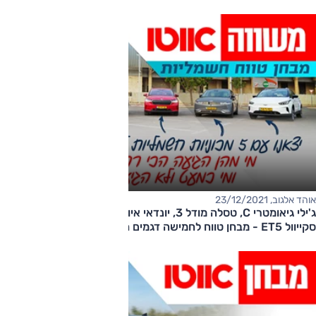
אוהד אלגוב, 23/12/2021
ג'ילי גיאומטרי C, טסלה מודל 3, יונדאי איוניק 5, סקודה אניאק iV,
סקייוול ET5 - מבחן טווח לחמישה דגמים חשמליים