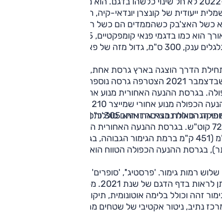
ב-2022 לא חל שינוי כלשהו בדגם. הוא מבוסס על פלטפורמה
חשמלית ייעודית של קונצרן יונדאי-קיה, המכונה E-MGP. המראה
א כשל האצ'בק כשהממדים הם כשל רכב פנאי.
האורך הוא כמו בדגמי פנאי קומפקטיים, 463.5 ס"מ, אך בסיס
ענק, 300 ס"מ, גדול מזה של פאליסייד, למשל.
חילת הדרך הוצגה בארץ גרסת אחת, עם מנוע אחד ונעה אחורית
כשבדצמבר 2021 הצטרפה גרסה נוספת עם שני מנועים והנעה
כפולה. בגרסת ההנעה האחורית מנוע אחד המייצר 217 כ"ס, 
ההנעה הכפולה מנוע אחורי שמייצר 210 כ"ס, וק
וקה הכוללת בגרסה זו היא 305 כ"ס.
י הגרסאות נמצא את אותם סוללות (הכי גדולות ביונדאי) של
72.5 קוט"ש. בגרסת ההנעה האחורית הן מאפשרת טווח
ק"מ (451 ק"מ ברמת הגימור הגבוהה, בגלגל החישוקים הגדולים
ר), בגרסת ההנעה הכפולה הטווח הוא 430 ק"מ.
שלוש רמות גימור. 'פרסטיג'', 'סופרים' ו'עלית' ואת פירוט תכולתן
ניתן לראות בדף הדגם של שנת 2021. מפרט הבטיחות בכל רמות
מור זהה וכולל בלימה אוטונומית, תיקון סטייה ושמירת הרכב
רכז נתיב, ניטור אקטיבי של שטחים מתים, בקרת שיוט אדפטיבית
מת הגימור הגבוהה, הקרנת תמונת שטח מת במחוונים בזמן