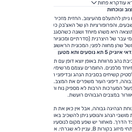
א עוד
קרא פחות
איתות. ארגון הבטיחות Euroncap העניק לדגם בסוף 2021 ציון של
וב ונוכחות
ישה כוכבי בטיחות.
ניתן להתעלם מהעיצוב. החזית מזכירה עיצוב עתידני משנות
בעים, והפרופורציות הן של האצ'בק כשהממדים הם של רכב פנאי
וצאה היא משהו מיוחד ושונה כשהסגנון הרטרו-מודרני מתכתב ע
י עבר של היצרנית (סדרתיים ומכוניות תצוגה), בולט בפנסים
ל שהן מחווה לפוני, המכונית הראשונה מתכנון עצמי של יונדאי.
 איוניק 5 תא נוסעים ותא מטען
בת נהג מרווחת באופן יוצא דופן עם תחושה אוורירית ומרווחת
וחד מלפנים. החומרים עצמם מרשימים פחות עם יותר מידי חלקי
טיק קשיחים בסביבת הנהג ובדיפוני הדלתות. ברמת גימור 'עלית
בוהה, דיפוני העור משפרים את המצב.
ול המערכות הרבות לא מספיק נוח והחיווי לא תמיד ברור. מערכ
וורור במצבים הגבוהים רועשת.
חת הנהיגה גבוהה, אבל אין כאן את תחושת הנהיגה של רכב פנאי
מושבי הנהג והנוסע ניתן להשכיב באופן כמעט מלא עבור מנוחה
 הדרך. מאחור יש שפע מקום לנוסעים, ניתן לכוון את המושבים
ופתחי מיזוג בקורות B, עניין לא שגרתי. את אלה משלימים תא מטען