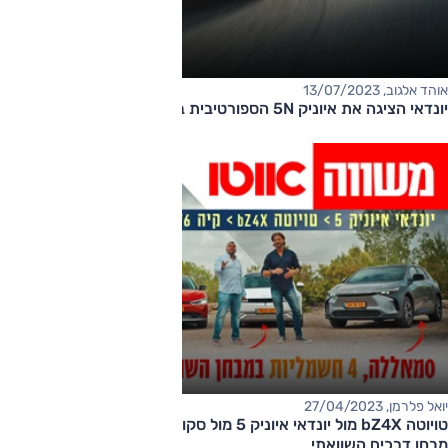
אוהד אלגוב, 13/07/2023
יונדאי הציגה את איוניק 5N הספורטיבית בגודווד
יואל פלרמן, 27/04/2023
טויוטה bZ4X מול יונדאי איוניק 5 מול סקודה אניאק מול קיה EV6 –
מבחן דרכים השוואתי