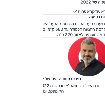
יה של 2022.
א עוד
קרא פחות
וח נסיעה
בנסיעה רגועה הטווח בגרסת ההנעה האחורית עומד על 400 ק"מ
ובגרסת ההנעה הכפולה על 380 ק"מ. בנהיגה נמרצת יותר, הטווח
 משמעותית לאזור 320 ק"מ.
סיכום חוות הדעת של אוהד אלגוב
זוכה אצלנו, בתואר 'אוטו השנה 2022 בסגמנט רכבי הפנאי
הקומפקטיים'.