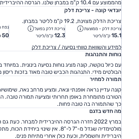
מהממוצע עם 10.4 ק"מ במבחן שלנו. הגרסה ההיברידית חלשה משמעותית מהטורבו, אבל סה"כ ביצועיה מספקים.
יונדאי קונה - צריכת דלק
צריכת הדלק מצוינת, 19.2 ק"מ לליטר במבחן.
נפח מ
צריכת דלק - ממוצעת
צריכת דלק בפועל
50
12.3
15.1
ק"מ/ליטר
ק"מ/ליטר
ל
למידע והשוואת טווחי נסיעה / צריכת דלק
נוחות והתנהגות
עם כיול נוקשה, קונה מציג נוחות נסיעה בינונית. במיו
הבולטים מידי. התנהגות הכביש טובה מאוד בזכות ריסון מ
תמורה למחיר
קונה עדיין נראה אופנתי ונאה, ומציע מרחב נאה, שימושיו
הטורבו מתומחרת באופן תחרותי ומציעה תמורה טובה. ההי
כך שהתמורה בה טובה פחות.
מה חדש בדגם
במרץ 2022 חזרה הגרסה ההיברידית למבחר. כעת
מולטימדיה שגדל מ-"7 ל-"8. אין שינו
היברידית וחשמלית, וכעת כולן אחרי מתיחת פנים.