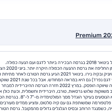
יונדאי קונה נקרא על שם אזור החוף בהוואי, והגיע לישראל בינואר 2018 בגרסה הבכירה ביותר לדגם ועם הנעה כפולה.
בפברואר 2019 החל שיווק גרסת הנעה קדמית ש
גרסה היברידית, עם יחידת כוח זהה לזו שנמצא ביונדאי איוניק ובקיה נירו. בינואר 2021 הגיע גרסת הטורבו לאחר
וביולי 2021 הצטרפה הגרסה החשמלית (שמסוקרת בדף דגם נפרד) גם היא במראה המחודש. אבל בכל 
הגרסה ההיברידית לפני מתיחת הפנים ובמהלך אותה שנה שיווקה הופסק. במרץ 2022 חזרה הגרסה ההיברידית למבחר
משווקות שלוש גרסאות, טורבו, היברידית וחשמלית, וכעת כולן א
מתיחת פנים. במתיחת הפנים עודכן המראה החיצוני, בתא הנוסעים בעיקר הוגדל מסך המולט
 פלטפורמה שמשותפת גם עם קיה סלטוס, ומציע ממדים מעורבים
ה, כשמנגד הרוחב ובסיס הגלגלים גדולים מהמקובל. גרסת הטורב