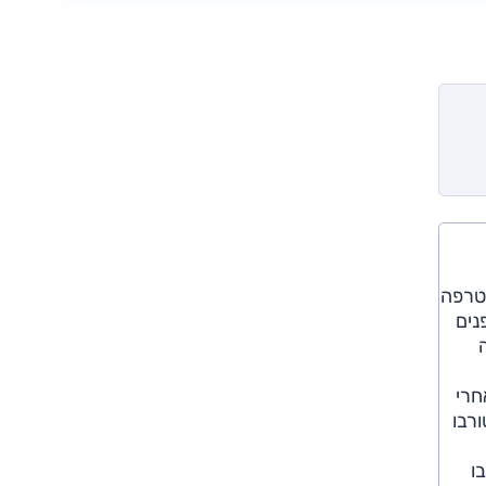
עם הזמן החליפה את גרסת ההנעה הכפולה היקרה יותר. ביוני 2020 הצטרפה
 מתיחת פנים
שנת 2021 שווקה
חרי
ימדיה מ-"7 ל-"8. בגרסת הטורבו
ו