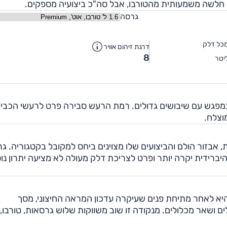
גרסה
כל דלק
דרגת זיהום אוויר
8
יטר
חד במפגש עם שיבושים גדולים. רמת הרעש סבירה פרט לרעשי הכבי
וצלח.
ת, אבזור הולם והביצועים שלו מצוינים ביחס למקובל בקטגוריה. ג
ברידית יקרה יותר ופרט לצריכת דלק מעולה לא מציעה יתרון נוס
 גם היא לאחר מתיחת פנים שעיקרה עדכון המראה החיצוני, מסך
י ביחידת הכוח, מתלים ושאר מכלולים. מנקודה זו שוב משווקות שלוש גרסאות, טורבו,