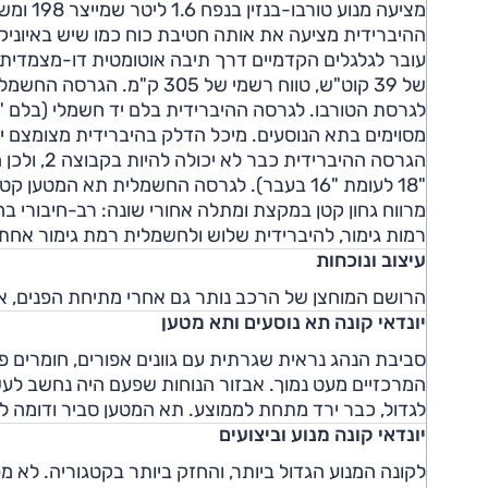
מציעה מ
של 39 קוט"ש, טווח רשמי של 
לגרסת הטורבו. לגרסה ההיברידית בלם יד חשמלי (בלם "רגיל
מרווח גחון קטן במקצת ומתלה אחורי שונה: רב-חיבורי 
רמות גימור, להיברידית שלוש ולחשמלית רמת גימור אחת
עיצוב ונוכחות
הרושם המוחצן של הרכב נותר גם אחרי מתיחת הפנים, אלא
יונדאי קונה תא נוסעים ותא מטען
סביבת הנהג נראית שגרתית עם גוונים אפורים, חומרים פ
המרכזיים מעט נמוך. אבזור הנוחות שפעם היה נחשב לע
לגדול, כבר ירד מתחת לממוצע. תא המטען סביר ודומה ל
יונדאי קונה מנוע וביצועים
לקונה המנוע הגדול ביותר, והחזק ביותר בקטגוריה. לא 