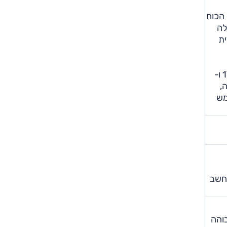
וע 1.6 ליטר אטמוספרי ומנוע חשמלי שיחדיו מפיקים 141 כ"ס. הכוח
נוע המייצר 136 כ"ס, סוללה
ית
הגרסה ההיברידית כבר לא יכולה להיות בקבוצה 2, ולכן החישוקים הקלים גדלו וכעת הם זהים לאלה של גרסת הטורבו ("17 ו-
זהה,
מש
נחשב
בוהה