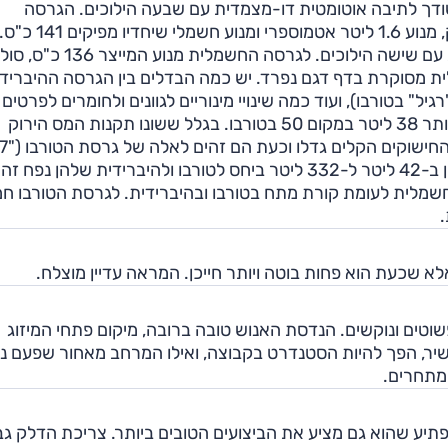
נוע טורבו-בנזין בנפח 1.6 ליטר שמייצר 198 ומשודך לתיבה אוטומטית דו-מצמדית עם שבעה הילוכים. הגרסה
ההיברידית מציעה את אותה חטיבת כוח כמו שיש באיוניק, מנ
עובר לגלגלים הקדמיים דרך תיבה אוטומטית דו-מצמדית עם שישה הילוכים. לגרסה החשמלית מ
305 ק"מ. הגרסה החשמלית מסוקרת בדף דגם נפרד. יש כמה הבדלים בין הגרסה ההיבריד
" בטורבו), ועוד כמה שינויי מינוריים לגוונים ולחומרים לפרטים
מסוימים בתא הנוסעים. מיכל הדלק בהיברידית מצומצם יותר 38 ליטר במקום 50 בטורבו. בגלל ששונו תקנות המס הירוק
"18 לעומת "16 בעבר). לגרסה החשמלית תא המטען קטן ב-42 ליטר ל-332 ליטר ביחס לטורבו ולהיברידית שלהן נפח 
בחשמלית לעומת קורת מתח בטורבו ובהיברידית. לגרסת הטורבו ח
.
 שכעת הוא פחות בוטה ויותר חייכן. המראה עדיין מוצלח.
שוטים ונוקשים. הנדסת האנוש טובה ברובה, מיקום פתחי המיזוג
שיר, הפך להיות הסטנדרט בקבוצה, ואילו המרחב מאחור שפעם 
מתחרים.
מפתיע שהוא גם מציע את הביצועים הטובים ביותר. צריכת הדלק ג