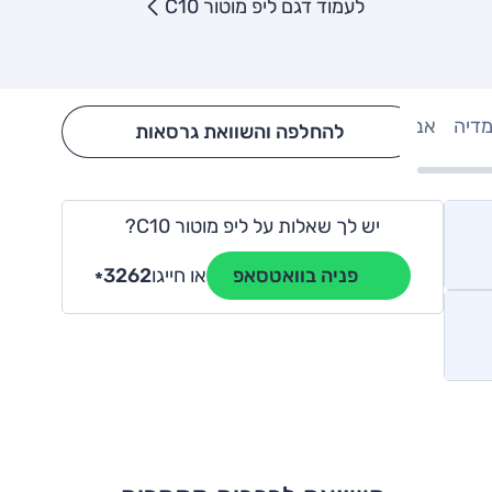
לעמוד דגם ליפ מוטור C10
מדיה
אבזור
Hide config section
להחלפה והשוואת גרסאות
יש לך שאלות על ליפ מוטור C10?
או חייגו
3262
פניה בוואטסאפ
*