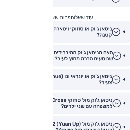
עוד שאלות
פחות שאלות
ניסאן ג'וק או סוזוקי ויטארה: מה עדיף למשפחה
קטנה?
האם הניסאן ג'וק ההיברידית מתאימה לנהגים
שנוסעים הרבה מחוץ לעיר?
ניסאן ג'וק או יונדאי ונו (Venue): מה עדיף לנהג
צעיר?
ניסאן ג'וק מול סוזוקי S-Cross: מה עדיף
למשפחה עם שני ילדים?
ניסאן ג'וק מול BYD Atto 2 (Yuan Up):
בנזין/היברידי מול חשמלי?