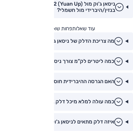
ניסאן ג'וק מול BYD Atto 2 (Yuan Up):
בנזין/היברידי מול חשמלי?
עוד שאלות
פחות שאלות
מה צריכת הדלק של ניסאן ג'וק?
כמה ליטרים לק"מ צורך ניסאן ג'וק ההיברידי?
האם הגרסה ההיברידית חוסכת דלק משמעותית?
כמה עולה למלא מיכל דלק בג'וק?
איזה דלק מתאים לניסאן ג'וק?