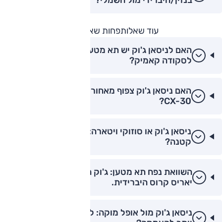
עוד שאלות
פחות שאלות
האם לניסאן ג'וק יש תא מטען גדול יותר מאשר
לסקודה קאמיק?
האם ניסאן ג'וק צפוף מאחור בהשוואה למאזדה
CX-30?
ניסאן ג'וק או סוזוקי ויטארה: מה עדיף למשפחה
קטנה?
השוואת נפח תא מטען: ג'וק היברידית מול טויוטה
יאריס קרוס היברידית.
ניסאן ג'וק מול אופל מוקה: למי יש תא מטען נמוך