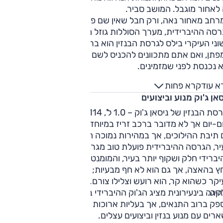
לאחור מוגבל. המושב סביר.
רחב מאחור נאה, ורק חבל שאין שם פתחי מיזוג.
רסה ההיברידית, מערך הסוללות גוזל מעט מקום מתא המטען.
וני העיקרי בילס לגרסת הבנזין הוא ברצפה שהוגבהה עד לקו
תן, ואם אתם מתכוונים להכניס לשם עגלת ילדים, שווה לבדוק א
 נכנסת לפני שמזמינים.
א עוד
קרא פחות
אן ג'וק מנוע וביצועים
לגרסת הבנזין של ניסאן ג'וק – 1.0 ל', 114 כ"ס – ביצועים מספקים
ם-יום אך לא מדובר ברכב זריז במיוחד. המנוע פועל בתיאום טוב
תיבת ההילוכים, אך במהירות נמוכה היא מעט קופצנית והססנית.
יר, הגרסה ההיברידית פועלת טוב מגרסת הבנזין. המערך
ברידי חלק ושקוף יותר בעיר, והמומנט החשמלי המיידי מספק יות
ץ בהאצה, אך גם הוא לא חף מבעיות; כשמנוע הבנזין מתעורר,
קר כשהוא קר, הוא רועש וצלילו צורם. תיבת ההילוכים לא תמיד
קה.
יגה בינעירונית מציג הג'וק ההיברידי ביצועים נאים וכושר עקיפה
פק ברוב התנאים, אך בעליות ארוכות הסוללה מתרוקנת, ואתם
רים עם מנוע בנזין וביצועים עצלים.