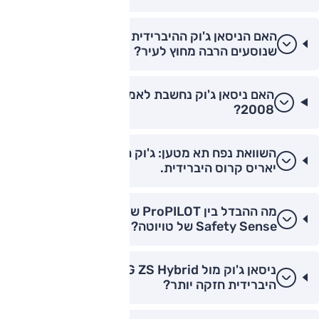
האם הניסאן ג'וק ההיברידית מתאימה לנהגים
שנוסעים הרבה מחוץ לעיר?
האם ניסאן ג'וק נחשבת לאמינה יותר מפיג'ו
2008?
השוואת נפח תא מטען: ג'וק היברידית מול טויוטה
יאריס קרוס היברידית.
מה ההבדל בין ProPILOT של ניסאן למערכת ה-
Safety Sense של טויוטה?
ניסאן ג'וק מול MG ZS Hybrid+: למי יש מערכת
היברידית חזקה יותר?