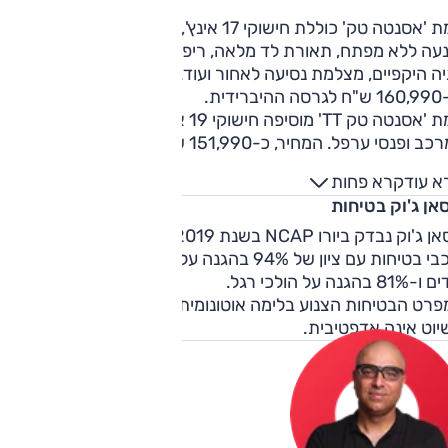
רמת 'אסנטה טק' כוללת חישוקי 17 אינץ', מערכת מולטימדיה, כניס
עה ללא מפתח, תאורת לד מלאה, ריפוד בד משולב עור, חיישני
חניה היקפיים, מצלמת נסיעה לאחור ועוד. המחיר, כ-146,990 ש"ח
יברידית.
רמת 'אסנטה טק TT' מוסיפה חישוקי 19 אינץ', צביעה דו-גוונית
למרכב ופנסי ערפל. המחיר, כ-151,990 ש"ח, וכ-165,990 ש"ח
רסה ההיברידית.
א עוד
קרא פחות
אן ג'וק בטיחות
ניסאן ג'וק נבדק ביורו NCAP בשנת 2019 וקיבל דירוג של חמישה
כוכבי בטיחות עם ציון של 94% בהגנה על מבוגרים, 85% בהגנה על
8 בהגנה על הולכי רגל.
רט הבטיחות הצנוע בלימה אוטונומית ותיקון סטייה מנתיב, ובקר
יוט אינה אדפטיבית.