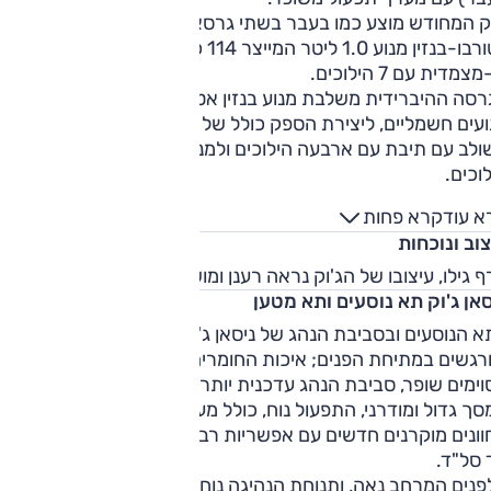
ק המחודש מוצע כמו בעבר בשתי גרסאות: טורבו-בנזין והיברידית
לטורבו-בנזין מנוע 1.0 ליטר המייצר 114 כ"ס ו-20.4 קג"מ. התיבה
צמדית עם 7 הילוכים.
הגרסה ההיברידית משלבת מנוע בנזין אטמוספרי 1.6 ליטר עם 2
מנועים חשמליים, ליצירת הספק כולל של 143 כ"ס. מנוע הבנזין
ולב עם תיבת עם ארבעה הילוכים ולמנוע החשמלי תיבה עם שני
וכים.
א עוד
קרא פחות
וב ונוכחות
 גילו, עיצובו של הג'וק נראה רענן ומושך גם היום.
סאן ג'וק תא נוסעים ותא מטען
 הנוסעים ובסביבת הנהג של ניסאן ג'וק נעשו שינויים נראים
ורגשים במתיחת הפנים; איכות החומרים שופרה ומיקום מתגים
ימים שופר, סביבת הנהג עדכנית יותר בעיצובה והיא נעימה לעין.
ך גדול ומודרני, התפעול נוח, כולל מעבר פשוט בין מצבים. לרכב
ונים מוקרנים חדשים עם אפשריות רבות לתצוגה, אך משום מה אי
 סל"ד.
נים המרחב נאה, ותנוחת הנהיגה נוחה. שדה הראייה לפנים טוב,