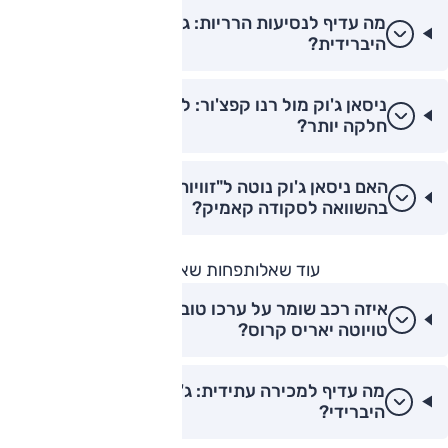
מה עדיף לנסיעות הרריות: ג'וק טורבו או קונה
היברידית?
ניסאן ג'וק מול רנו קפצ'ור: למי יש תיבת הילוכים
חלקה יותר?
האם ניסאן ג'וק נוטה ל"זוויות גלגול" בפניות
בהשוואה לסקודה קאמיק?
עוד שאלות
פחות שאלות
איזה רכב שומר על ערכו טוב יותר: ניסאן ג'וק או
טויוטה יאריס קרוס?
מה עדיף למכירה עתידית: ג'וק בנזין או ג'וק
היברידי?