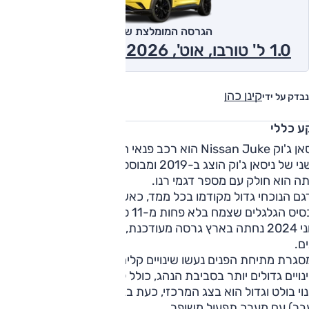
הגרסה המומלצת של אוטו
1.0 ל' טורבו, אוט', Acenta-Tech 2026
קינן כהן
נבדק על ידי
ע כללי
ניסאן ג'וק Nissan Juke הוא רכב פנאי היברידי קטן B-SUV, הדור
השני של ניסאן ג'וק הוצג ב-2019 ומבוסס על פלטפורמה חדשה
ה הוא חולק עם מספר דגמי רנו.
ם הנוכחי גדול מקודמו בכל ממד, כאשר השינוי הבולט ביותר הוא
יס הגלגלים שצמח בלא פחות מ-11 ס"מ.
ביוני 2024 נחתה בארץ גרסה מעודכנת, לאחר שהרכב עבר מתיח
ם.
גרת מתיחת הפנים נעשו שינויים קלים במרכיבי העיצוב החיצוני
נויים גדולים יותר בסביבת הנהג, כולל לוח מחוונים מוקרן חדש.
שינוי בולט וגדול הוא בצג המרכזי, כעת בגודל "12.3 (במקום "8
בר) עם מערך תפעול משופר.