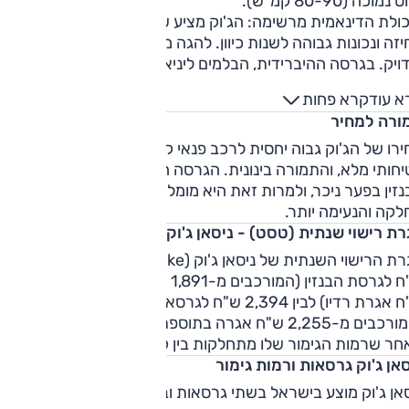
נמוכה (80-90 קמ"ש).
ולת הדינאמית מרשימה: הג'וק מציע שליטה מצוינת במרכב, המון
זה ונכונות גבוהה לשנות כיוון. להגה משקל מצוין, והוא מהיר
ויק. בגרסה ההיברידית, הבלמים ליניארים וטבעיים מהמקובל.
א עוד
קרא פחות
ורה למחיר
רו של הג'וק גבוה יחסית לרכב פנאי קטן שאינו מציע אבזור
יחותי מלא, והתמורה בינונית. הגרסה ההיברידית יקרה מגרסת
זין בפער ניכר, ולמרות זאת היא מומלצת יותר בזכות יחידת הכוח
לקה והנעימה יותר.
רת רישוי שנתית (טסט) - ניסאן ג'וק
אגרת הרישוי השנתית של ניסאן ג'וק (Nissan Juke) 
ש"ח לגרסת הבנזין (המורכבים מ-1,891 ש"ח אגרה בתוספת 139
ש"ח אגרת רדיו) לבין 2,394 ש"ח לגרסאות ההיברידיות המאובזרות
(המורכבים מ-2,255 ש"ח אגרה בתוספת 139 ש"ח אגרת רדיו),
ר שרמות הגימור שלו מתחלקות בין קבוצות רישוי 3 ו-4.
אן ג'וק גרסאות ורמות גימור
אן ג'וק מוצע בישראל בשתי גרסאות ובשתי רמות גימור.