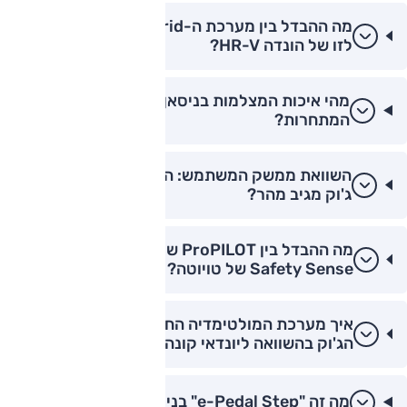
מה ההבדל בין מערכת ה-Hybrid של ניסאן ג'וק
לזו של הונדה HR-V?
מהי איכות המצלמות בניסאן ג'וק לעומת
המתחרות?
השוואת ממשק המשתמש: האם המסך של ניסאן
ג'וק מגיב מהר?
מה ההבדל בין ProPILOT של ניסאן למערכת ה-
Safety Sense של טויוטה?
איך מערכת המולטימדיה החדשה (12.3 אינץ') של
הג'וק בהשוואה ליונדאי קונה?
מה זה "e-Pedal Step" בניסאן ג'וק ההיברידית?