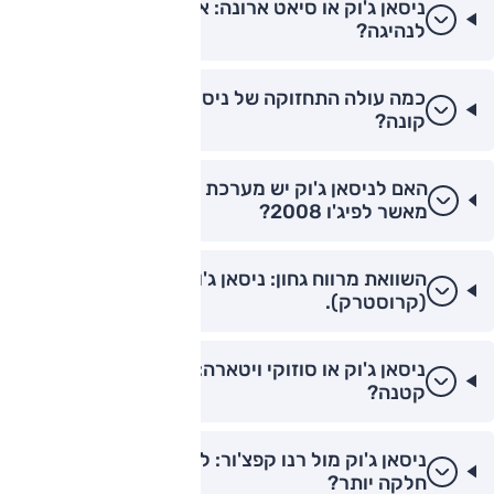
ניסאן ג'וק או סיאט ארונה: איזה רכב מהנה יותר
לנהיגה?
כמה עולה התחזוקה של ניסאן ג'וק לעומת יונדאי
קונה?
האם לניסאן ג'וק יש מערכת מולטימדיה טובה יותר
מאשר לפיג'ו 2008?
השוואת מרווח גחון: ניסאן ג'וק מול סובארו XV
(קרוסטרק).
ניסאן ג'וק או סוזוקי ויטארה: מה עדיף למשפחה
קטנה?
ניסאן ג'וק מול רנו קפצ'ור: למי יש תיבת הילוכים
חלקה יותר?