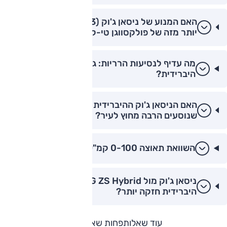
האם המנוע של ניסאן ג'וק (3 צילינדרים) רועש
יותר מזה של פולקסווגן טי-קרוס?
מה עדיף לנסיעות הרריות: ג'וק טורבו או קונה
היברידית?
האם הניסאן ג'וק ההיברידית מתאימה לנהגים
שנוסעים הרבה מחוץ לעיר?
השוואת תאוצה 0-100 קמ"ש: ג'וק, 2008 וארונה.
ניסאן ג'וק מול MG ZS Hybrid+: למי יש מערכת
היברידית חזקה יותר?
עוד שאלות
פחות שאלות