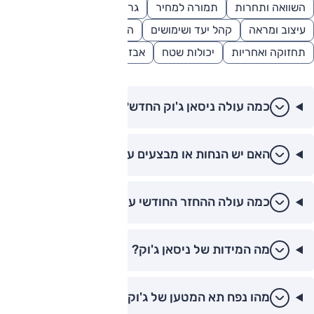
השוואה ותחרות
תמורה למחיר
גרסאות ורמות גימור
עיצוב ומראה
קהל יעד ושימושים
השוואה כלכלית
מסקנות
תחזוקה ואחריות
יכולות שטח
אבזור
כמה עולה ניסאן ג'וק החדש?
האם יש הנחות או מבצעים על ניסאן ג'וק?
כמה עולה ההחזר החודשי על ניסאן ג'וק?
מה המידות של ניסאן ג'וק?
מהו נפח תא המטען של ג'וק?