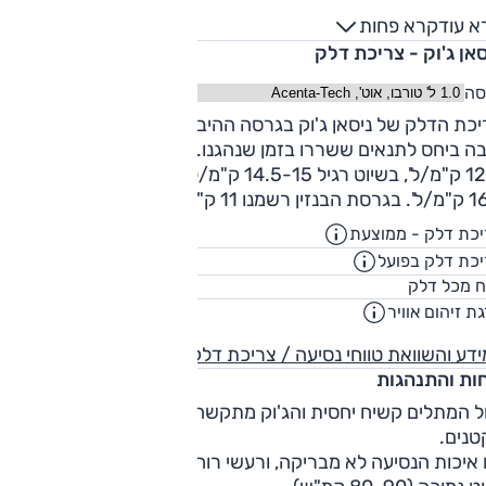
א עוד
קרא פחות
אן ג'וק - צריכת דלק
סה
יכת הדלק של ניסאן ג'וק בגרסה ההיברידית המעודכנת בהחלט
ה ביחס לתנאים ששררו בזמן שנהגנו. בתוואי המבחן היא הייתה
12.5 ק"מ/ל', בשיוט רגיל 14.5-15 ק"מ/ל' ובנהיגה חסכנית ממש 
רשמנו 11 ק"מ לליטר בממוצע.
כת דלק - ממוצעת
16.4
ק"מ/ליט
כת דלק בפועל
13.3
ק"מ/ליט
46
ח מכל דלק
ליט
ת זיהום אוויר
3
דע והשוואת טווחי נסיעה / צריכת דלק
חות והתנהגות
ל המתלים קשיח יחסית והג'וק מתקשה לסנן שיבושים גדולים
טנים.
איכות הנסיעה לא מבריקה, ורעשי רוח בולטים מאוד כבר במהירו