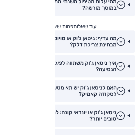
מהי עלות הטיפול השנתי הממוצעת לניסאן ג'וק
במוסך מורשה?
עוד שאלות
פחות שאלות
מה עדיף: ניסאן ג'וק או טויוטה יאריס קרוס
מבחינת צריכת דלק?
איך ניסאן ג'וק משתווה לפיג'ו 2008 בנוחות
הנסיעה?
האם לניסאן ג'וק יש תא מטען גדול יותר מאשר
לסקודה קאמיק?
ניסאן ג'וק או יונדאי קונה: למי יש ביצועי מנוע
טובים יותר?