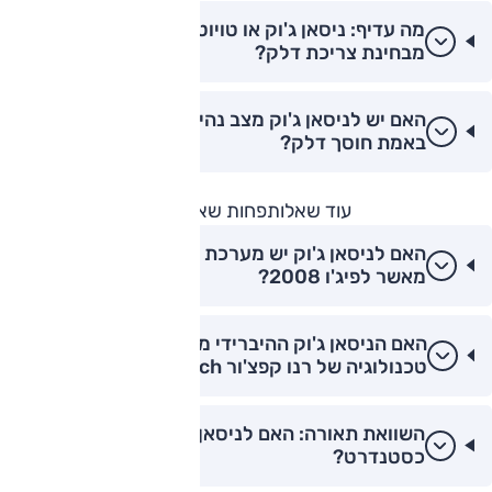
מה עדיף: ניסאן ג'וק או טויוטה יאריס קרוס
מבחינת צריכת דלק?
האם יש לניסאן ג'וק מצב נהיגה "Eco" והאם הוא
באמת חוסך דלק?
עוד שאלות
פחות שאלות
האם לניסאן ג'וק יש מערכת מולטימדיה טובה יותר
מאשר לפיג'ו 2008?
האם הניסאן ג'וק ההיברידי משתמש באותה
טכנולוגיה של רנו קפצ'ור E-Tech?
השוואת תאורה: האם לניסאן ג'וק יש פנסי LED
כסטנדרט?