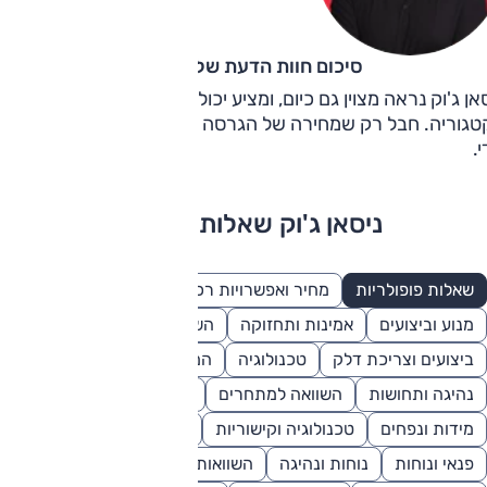
סיכום חוות הדעת של קינן כהן
אן ג'וק נראה מצוין גם כיום, ומציע יכולות נאות ביחס למקובל
טגוריה. חבל רק שמחירה של הגרסה ההיברידית העדיפה גבוה
.
ניסאן ג'וק שאלות ותשובות
שאלות פופולריות
מחיר ואפשרויות רכישה
בטיחות
עיצוב
מנוע וביצועים
אמינות ותחזוקה
השוואות
ביצועים וצריכת דלק
טכנולוגיה
המלצות
מרחב ותא מטען
נהיגה ותחושות
השוואה למתחרים
ביצועים ומנוע
מידות ונפחים
טכנולוגיה וקישוריות
תחרות והשוואה
פנאי ונוחות
נוחות ונהיגה
השוואות ומתחרים