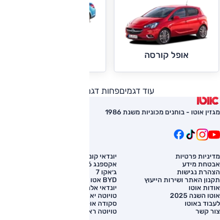
אופל קסקדה
אופל קורסה
עוד דגמים
פחות דגמים
מגזין אוטו - בוחנים מכוניות משנת 1986
מדיניות פרטיות
יונדאי קונה
השוואת רכב
אבטחת מידע
אקספנג G6
רכב חדש
הצהרת נגישות
ג׳אקו 7
מחירון רכב
תקנון האתר ושירות הייעוץ
BYD אטו 3
מימון לרכב
אודות אוטו
יונדאי אלנטרה
אוטו השנה 2025
טויוטה יאריס קרוס
לעבוד באוטו
סקודה אוקטביה
צור קשר
טויוטה ראב 4