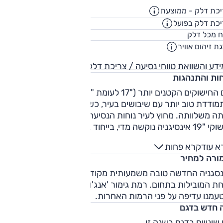
EuroNCAP. רמת גימור אינוביישן מוסיפה בקרת שיוט אדפטיבית,
כת דלק - ממוצעת
16.4
ק"מ/ליט
נוביישן פרימיום מציעה גם הצגת תמרורים בלוח המחוונים וניטור
כת דלק בפועל
13.3
ק"מ/ליט
חים מתים.
62
ח מכל דלק
ליט
ת זיהום אוויר
דע והשוואת טווחי נסיעה / צריכת דלק
חות והתנהגות
עם החישוקים הקטנים יותר ("17 לעומת "19) אופל אינסיגניה 2017
ודדת טוב יותר עם שיבושים בעיר, כשרק בורות מסוימים מוציאי
תה משלוותה. מחוץ לעיר נוחות הנסיעה משתפרת משמעותית. עם
חישוקי "19 אינסיגניה נוקשה מדי, בייחוד בעיר, כשמחוץ לעיר בולטים
ר רעשי הצמיגים. היכולת והאחיזה גבוהה, והיא גם משנה כיוון
א עוד
קרא פחות
ופן נמרץ על אף ההגה הקל מדי.
ורה למחיר
נסגניה החדשה טובה משמעותית מקודמתה, טובה לכשעצמה
ת המובילות בתחום. רמת גימור 'אנג'וי' מציעה תמורה נאותה,
טעמנו עדיפה על פני הרמות האחרות.
 חדש בדגם
 שינויים בדגם בשנה זו.