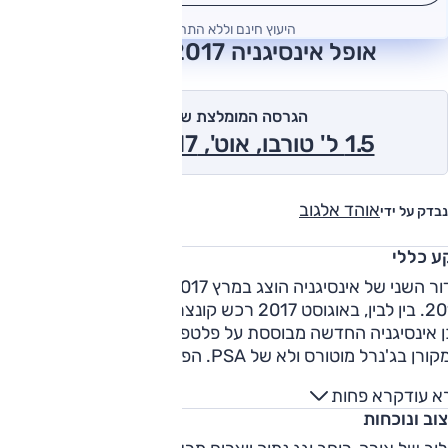
היעוץ חינם וללא התחייבות
אופל אינסיגניה 2017 חוות דעת
הגרסה המומלצת של אוטו
1.5 ל' טורבו, אוט', Enjoy 2017
אוהד אלגוב
נבדק על ידי
ע כללי
הדור השני של אינסיגניה הוצג במרץ 2017 ועלה לישראל בדצמבר
2017. בין לבין, באוגוסט 2017 רכש קונצרן PSA את אופל מידי GM,
 אינסיגניה החדשה מבוססת על פלטפורמה, מכלולים ויחידות כוח
שמקורן בג'נרל מוטורס ולא של PSA. הפלטפורמה היא E2XX
דשה של ג'נרל מוטורס, עבור משפחתיות גדולות וקרוסאוברים
א עוד
קרא פחות
עה-קדמית, שמשרתת בין היתר גם את שברולט מאליבו. הרצפה
וב ונוכחות
החדשה מאפשרת הפחתת משקל של עד 175 ק"ג ביחס לדגם