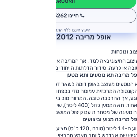
וואטסאפ
חייגו 3262
*
היעוץ חינם וללא התחייבות
אופל מריבה 2012 חוות דעת
וב ונוכחות
צוב החיצוני נאה למדי, אך המריבה אינה מציגה עיצוב יוצא דופן
בה או לרעה. סידור הדלתות הייחודי מוסיף מעט עניין לעיצוב.
פל מריבה תא נוסעים ותא מטען
הנוסעים מעוצב באופן דומה לשאר דגמי אופל, וזה אומר
קונסולה המרכזית עמוסה מדי בכפתורים. החומרים קשים ופשוטי
גע, אך ההרכבה טובה. המרווח טוב ביחס לקטגוריה מלפנים
ומאחור. תא המטען גדול (400 ליטר), שימושי, עם טבעות עיגון ובעל
ח טעינה של מסחרית עם קיפול המושבים האחוריים והשטחתם.
פל מריבה מנוע וביצועים
מנוע ה-1.4 ליטר (טורבו, 120 כ"ס) מציע די והותר כוח, אך בעומס
גיש שהוא נדרש ליותר מאמץ מהרצוי (בכל זאת מדובר על רכב