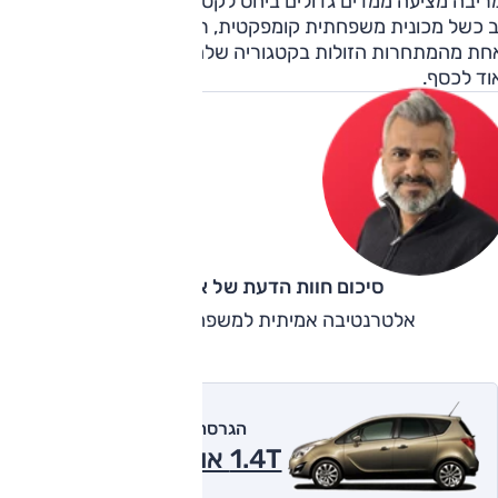
יבה מציעה ממדים גדולים ביחס לקטגוריית המיקרוואנים, מרווח
ב כשל מכונית משפחתית קומפקטית, רמת אבזור נאותה ומתייצב
חת מהמתחרות הזולות בקטגוריה שלה – בהחל תמורה טובה
וד לכסף.
סיכום חוות הדעת של אוהד אלגוב
אלטרנטיבה אמיתית למשפחתית אוטומטית
הגרסה המומלצת של אוטו
1.4T אוט', Enjoy 2012