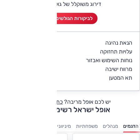
דירוג משוקלל של גולשי אוטו
לביקורות הגולשים (2)
הנאת נהיגה
5
עלויות תחזוקה
4
נוחות השימוש ואבזור
5
מרווח ישיבה
5
תא המטען
5
יש לכם אופל מריבה?
כתבו חוות דעת
אופל ישראל רשימת דגמים
הדגמים
מנהלים
משפחתיות
מיניוונים
7 מושבים
קטנות
חשמ