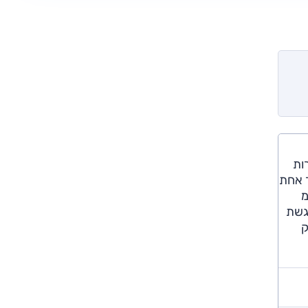
ות
בזור אחת
אורך של 466 ס"מ (תוספת של 24 ס"מ
ת האורך מורגשת
ר עם הספק