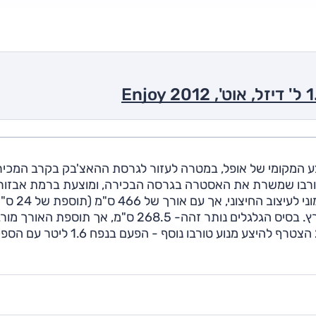
 המקומי של אופל, במטרה לעזור לגרסת ההאצ'בק בקרב המכיר
פחתיות. היא מצוידת במנוע ה-1.4 ליטר טורבו שמשרת את האסטרה בגרסה הבכירה, ומוצעת ברמת א
בלבד. בניגוד לתמונות, תא המטען לא נראה כהמשך הרמוני לעיצוב החיצוני, אך עם 
לעומת הדגם הרגיל) היא אחת המשפחתיות הגדולות בארץ. בסיס הגלגלים נותר זהה- 268.5 ס"מ, אך תוספ
בתא המטען שנפחו צמח ל-460 ליטר מכובדים. ב-2013 הצטרף להיצע מנוע טורבו נוסף - הפעם בנפח 1.6 ליט