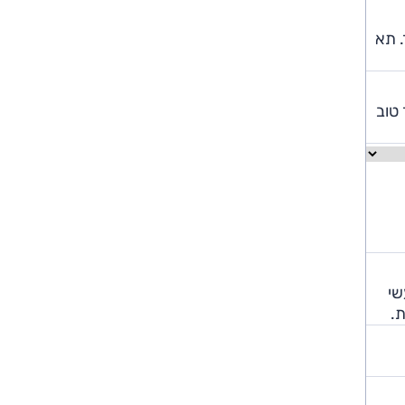
. תא
ה) ומסתדר טוב
שי
ת.