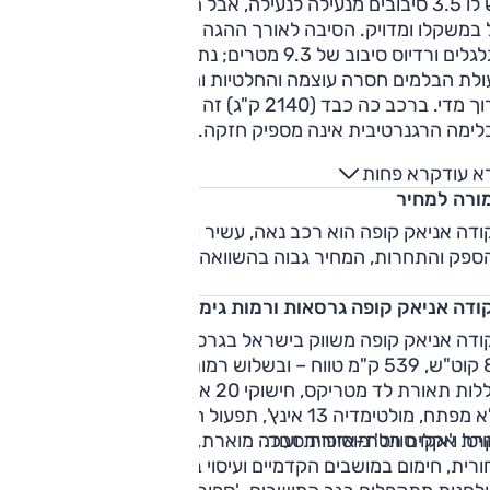
ויש לו 3.5 סיבובים מנעילה לנעילה, אבל הוא לא איטי לתחושה. הוא
במשקלו ומדויק. הסיבה לאורך ההגה היא זווית הצידוד הנדיבה 
ים ורדיוס סיבוב של 9.3 מטרים; נתון מעולה בכל הקשר.
ולת הבלמים חסרה עוצמה והחלטיות והמהלך הראשוני של הדווש
ארוך מדי. ברכב כה כבד (2140 ק"ג) זה אינו נוסך ביטחון. בנוסף,
לימה הרגנרטיבית אינה מספיק חזקה.
א עוד
קרא פחות
ורה למחיר
ודה אניאק קופה הוא רכב נאה, עשיר ומבצע – אבל בהינתן
ספק והתחרות, המחיר גבוה בהשוואה להצעות אחרות בקטגוריה
ודה אניאק קופה גרסאות ורמות גימור
סקודה אניאק קופה משווק בישראל בגרסה אחת – 204 כ"ס, ס
82 קוט"ש, 539 ק"מ טווח – ובשלוש רמות גימור. כל רמות הגימור
כוללות תאורת לד מטריקס, חישוקי 20 אינץ', גג זכוכית, כניסה וה
ללא מפתח, מולטימדיה 13 אינץ', תפעול חשמלי למושבים הקדמיים,
רת אקלים תלת-אזורית ועוד.
ויט' ו'אקו סוויט' מוסיפות סבכה מוארת, תפעול חשמלי לדלת
רית, חימום במושבים הקדמיים ועיסוי במושב הנהג, ריפוד עור