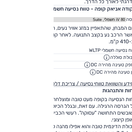
דרגתי לאורך כל הדרך.
ודה אניאק קופה - טווח נסיעה חשמלי
סה
ביום המבחן, שהתאפיין במזג אוויר נעים, הטווח עמד על כ-425 ק"מ
שר הרכב נע בקצב התנועה. לאחר קטע דינמי לא ארוך הטווח יר
ק"מ.
539
ח נסיעה חשמלי WLTP
ק"
ולת סוללה
82
קוט"
ק טעינה מהירה DC
135
קילווא
 טעינה מהירה DC
00:33
שעו
דע והשוואת טווחי נסיעה / צריכת דלק
חות והתנהגות
חות הנסיעה בקופה מעט טובה ומוצלחת ממה שזכור לנו מהמבחן
 הגרסה הרגילה. עם זאת, ובגלל הכיול המעט נוקשה, בכבישים
ובשים התחושה "עסוקה". רעשי הכביש והרוח מורגשים אך לא
פן קיצוני.
ולת הדינמית טובה והוא אפילו מהנה למדי לנהיגה. ההגה 'ארוך'