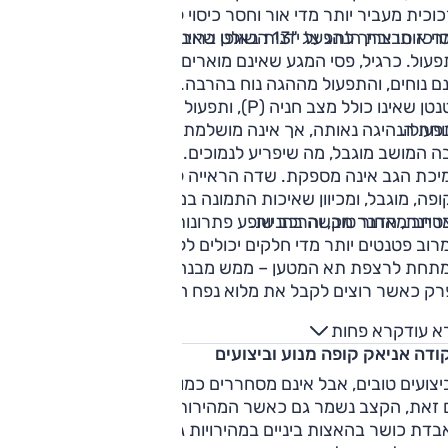
וכית מעביר יותר מדי אור וחסר כיסוי לאטימתו. סקודה מספקת
במרכז סביבת הנהג צג "13 השולט ברוב המערכות ואינו מספיק נוח
וי אותו צריך לתפעל ידנית באופן שאינו נוח ועדיין אינו אוטם מספי
פעול. כרגיל, פסי המגע שאינם מוארים לתפעול מערכת השמע
ם נוחים, והתפעול מההגה נוח בהרבה. בין המושבים בורר הילוכים
קטנטן שאינו כולל מצב חניה (P), ותפעול בלם החנייה הוא זה שמבי
עולו.
חת הנהיגה נאותה, אך אינה מושלמת; הדוושות קרובות מדי וכיוון
ה המושב מוגבל, מה שיפריע לנמוכים. המושב עצמו נוח, אך
יכת הגב אינה מספקת. שדה הראייה לאחור, גם בגלל מבנה
פה, מוגבל, ומכיוון שאיכות התמונה במצלמת הנסיעה לאחור אינ
טיינת, הדבר מקשה בחניות.
חב מאחור טוב, והרכב שופע פתרונות אחסון חכמים. העניין הוא
וב פטנטים יותר מדי חלקים יכולים ללכת לאיבוד. זה נכון גם למ
תחת לרצפת תא המטען – ממש מבנה מורכב עשוי תאים אותו נית
רק כאשר רוצים לקבל את מלוא נפח הטעינה. עם זאת, גם ללא
ו פירוק חלל ההטענה גדול ושימושי.
א עוד
קרא פחות
ודה אניאק קופה מנוע וביצועים
יצועים טובים, אבל אינם מסחררים כמו בדגמים חשמליים אחרים.
 זאת, הקצב נשמר גם כאשר המהירות עולה, וחטיבת הכוח אינה
דת כושר בהאצות ביניים במהירויות גבוהות. זו פועלת באופן מדו