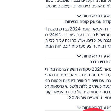
לחנות מתקפלים בגב המושבים. 'ספורט ליין' מוסיפה לנ"ל גם
מים אדפטיביים ופריטי עיצוב ספורטיביים.
א עוד
קרא פחות
ודה אניאק קופה בטיחות
סקודה אניאק קופה 2024 נבדק בשנת 2021 ע"י יורו NCAP וקיבל
דירוג של 5 כוכבים עם ציונים של 94% בהגנה על מבוגרים, 89%
בהגנה על ילדים, 71% בהגנה על הולכי רגל ו-82% במערכות 
קדמות. היצע מערכות הבטיחות המתקדמות עשיר וכולל: מערכת
מה אוטונומית לפנים ולאחור, תיקון סטייה מנתיב, ניטור שטחים
א עוד
קרא פחות
ם, בקרת שיוט אדפטיבית ועוד.
 חדש בדגם
בינואר 2025 סקודה חשפה גרסה מחודשת של אניאק קופה לאחר
בר מתיחת פנים. במהלך מתיחת הפנים זכה הרכב לעיצוב חיצוני
ה, עם שיפור לאווירודינמיות ולטווח הנסיעה, צמצום מבחר יחידות
נעה לשתי סוללות ולשלוש גרסאות הספק, שדרוגים בתא הנוסעי
ד.
רסה המחודשת של סקודה אניאק קופה צפויה לנחות בישראל
צית השנייה של 2025.
א עוד
קרא פחות