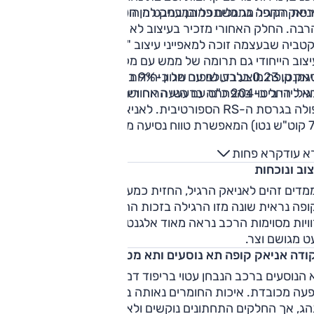
יאק הרגיל מתגלים כמובן במבט מן הצד או מאחור.
רסת הקופה גג משתפל המעניק לה הופעה ייחודית ודינאמית
רבה. החלק האחורי מזכיר בעיצוב לא במעט את הסיומת של
טביה שבעצמה זוכה למאפייני עיצוב "כמו-קופה". מלבד רושם,
יצוב הייחודי גם תרומה של ממש עם מקדם גרר מהנמוכים
אק קופה מוצע בעולם עם מגוון יחידות הנעה, כולן מוכרות מאניא
בסגמנט, 0.23 בלבד, שיפור של כ-9% ביחס לאניאק הרגיל, וזה א
הרגיל. החל ב-204 כ"ס עם הנעה אחורית ועד 300 כ"ס והנעה
א לידי ביטוי בהפחתה ברעשי הרוח ושיפור קל בטווח הנסיעה.
כפולה בגרסת ה-RS הספורטיבית. לאניאק קופה סוללת 82 קוט"ש
(77 קוט"ש נטו) המאפשרת טווח נסיעה מירבי של עד 550 ק"מ בין
נות.
א עוד
קרא פחות
וב ונוכחות
מדים זהים לאניאק הרגיל, החזית כמעט ללא שינוי – אבל גרסת
ופה נראית שונה מזו הרגילה בזכות החלק האחורי המשתפל.
ויות מסוימות הרכב נראה מאוד אלגנטי, מזוויות אחרות הוא נראה
ט מגושם וצר.
ודה אניאק קופה תא נוסעים ותא מטען
הנוסעים ברכב הנבחן עטוי בריפוד דמוי-עור בצבע חום המעניק
פעה מכובדת. איכות החומרים נאותה בחלק העליון של סביבת
ג, אך החלקים התחתונים נוקשים ולא מספיק איכותיים. גג