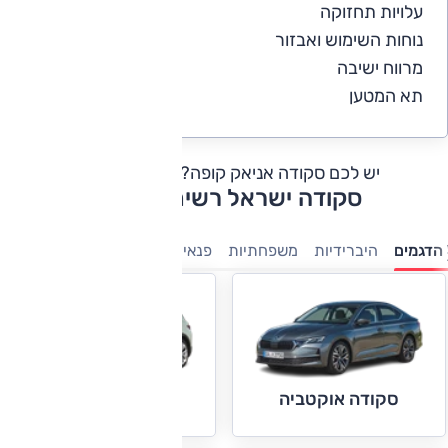
עלויות תחזוקה
4
נוחות השימוש ואבזור
5
מרווח ישיבה
5
תא המטען
5
יש לכם סקודה אניאק קופה?
כתבו חוות דעת
סקודה ישראל רשימת דגמים
הדגמים
היברידיות
משפחתיות
פנאי-שטח
חשמלי
מנהלים
ק
סקודה אוקטביה
סקודה אלרוק