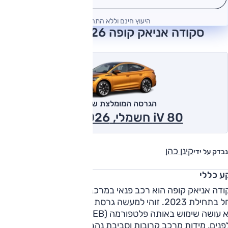
היעוץ חינם וללא התחייבות
סקודה אניאק קופה 2026 חוות דעת
הגרסה המומלצת של אוטו
iV 80 חשמלי, Suite 2026
קינן כהן
נבדק על ידי
ע כללי
ודה אניאק קופה הוא רכב פנאי במרכב קופה ששיווקו בישראל
החל בתחילת 2023. זוהי למעשה גרסת מרכב לאניאק המוכר, וככז
היא עושה שימוש באותה פלטפורמה (MEB), בעלת הופעה דומה
נים, מידות מרכב קרובות וסביבת נהג זהה. השינויים ביחס