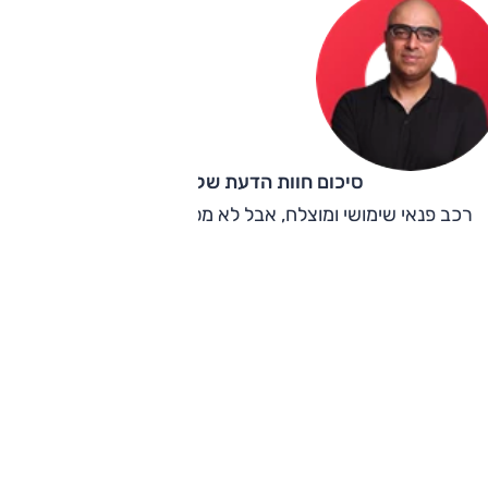
סיכום חוות הדעת של קינן כהן
רכב פנאי שימושי ומוצלח, אבל לא מספיק אטרקטיבי במחירו.