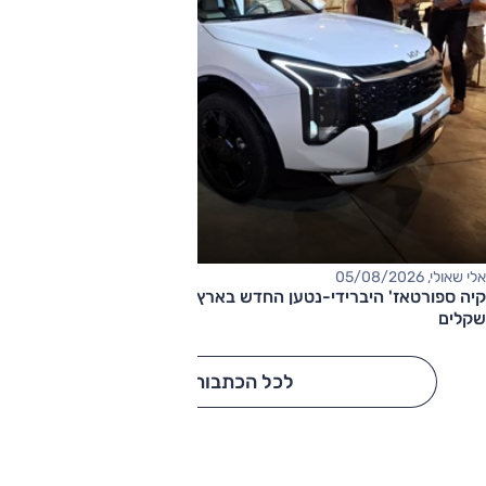
אלי שאולי, 05/08/2026
קיה ספורטאז' היברידי-נטען החדש בארץ – המחיר החל מ-220,000
שקלים
לכל הכתבות