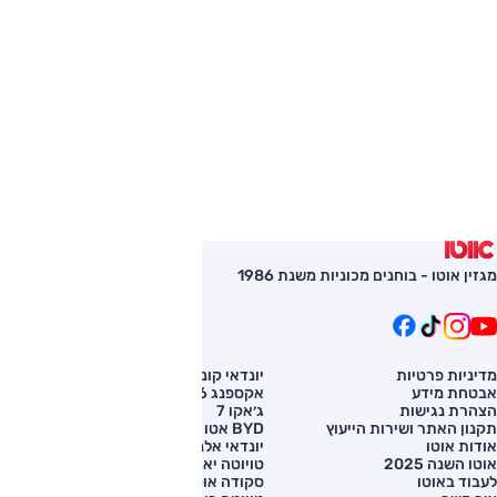
מגזין אוטו - בוחנים מכוניות משנת 1986
מדיניות פרטיות
יונדאי קונה
השוואת רכב
אבטחת מידע
אקספנג G6
רכב חדש
הצהרת נגישות
ג׳אקו 7
מחירון רכב
תקנון האתר ושירות הייעוץ
BYD אטו 3
מימון לרכב
אודות אוטו
יונדאי אלנטרה
אוטו השנה 2025
טויוטה יאריס קרוס
לעבוד באוטו
סקודה אוקטביה