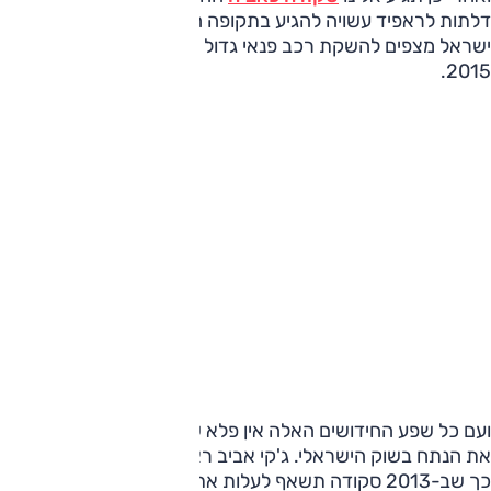
דלתות לראפיד עשויה להגיע בתקופה הזו. בנוסף, בסקודה
ישראל מצפים להשקת רכב פנאי גדול מהייטי שיוצג במהלך
2015.
ועם כל שפע החידושים האלה אין פלא שבסקודה שואפים להגדיל
את הנתח בשוק הישראלי. ג'קי אביב ראש המותג בארץ סיפר על
כך שב-2013 סקודה תשאף לעלות את כמות המכירות