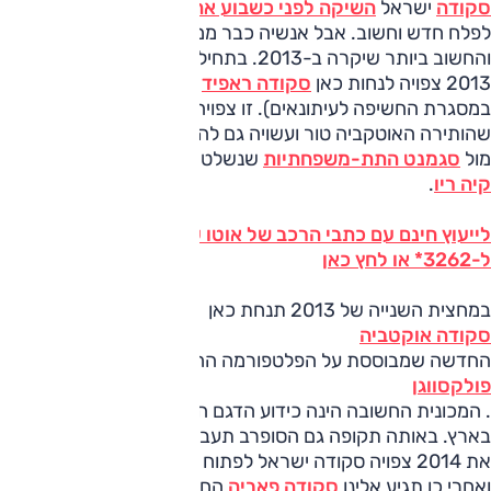
סקודה
ישראל
השיקה לפני כשבוע את הסיטיגו
ונכנסת עימה
לפלח חדש וחשוב. אבל אנשיה כבר ממתינים לגל החידושים הבא
והחשוב ביותר שיקרה ב-2013. בתחילת הרבעון הראשון של
2013 צפויה לנחות כאן
סקודה ראפיד
החדשה (
בה נהגנו
במסגרת החשיפה לעיתונאים). זו צפויה להיכנס לנעליים
שהותירה האוטקביה טור ועשויה גם להציב את סקודה בתחרות
מול
סגמנט התת-משפחתיות
שנשלט על ידי
יונדאי i25
ו
קיה ריו
.
לייעוץ חינם עם כתבי הרכב של אוטו על כל דגמי סקודה חייג
ל-3262* או לחץ כאן
במחצית השנייה של 2013 תנחת כאן
סקודה אוקטביה
החדשה שמבוססת על הפלטפורמה החדשה של
פולקסווגן
. המכונית החשובה הינה כידוע הדגם הנמכר ביותר של סקודה
בארץ. באותה תקופה גם הסופרב תעבור מקצה שיפורים.
את 2014 צפויה סקודה ישראל לפתוח עם מקצה שיפורים לייטי
ואחרי כן תגיע אלינו
סקודה פאביה
החדשה. גם גרסת חמש