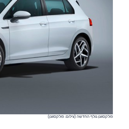
פולקסווגן גולף החדשה (צילום: פולקסווגן)