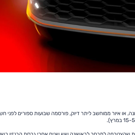
ה, או איור ממוחשב ליתר דיוק, פורסמה שבועות ספורים לפני חש
יעה ה-GTD, גרסת הדיזל של הגולף GTI, מכונית שהצטרפה למבחר לראשונה שש שנים אחרי גרסת הבנזין ב