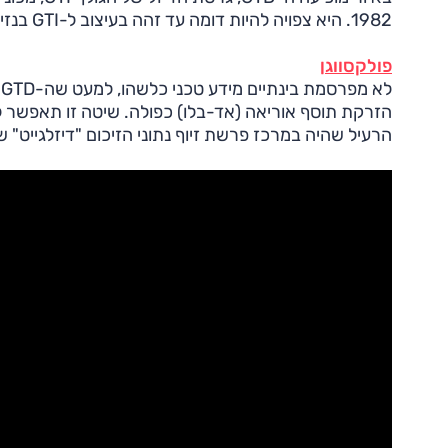
1982. היא צפויה להיות דומה עד זהה בעיצוב ל-GTI בנזין, למעט כמובן תגי ה-"GTD" והבדלים קלים נוספים.
פולקסווגן
ל
הרעיל שהיה במרכז פרשת זיוף נתוני הזיכום "דיזלגייט" ש