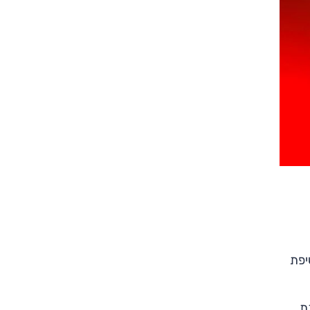
יפת
שנת