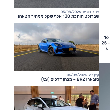
ניר בן טובים , 05/08/2026
שברולט חותכת 130 אלף שקל ממחיר הטאהו
, ממידע שדלף מפולקסווגן עולה כי ה-GTD תציע הספק מרבי של 200 כ"ס ממנוע 2.0 ליטר ארבעה צילינדרים, תוספת של 16
כ"ס ביחס לדור היוצא. ה-GTI החדשה, אף היא עם מנוע 2.0 ליטר ארבעה צילינדרים (טורבו-בנזין), תציע הפעם 245 כ"ס - 25
(GTE) תציע אף היא
קינן כהן, 05/08/2026
סובארו BRZ – מבחן דרכים (tS)