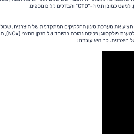
א מפרסמת בינתיים מידע טכני כלשהו, למעט שה-GTD תציע את מערכת סינון החלקיקים המתקדמת של היצרנית, שכ
הזרקת תוסף אוריאה (אד-בלו) כפולה. שיטה זו תאפשר לטענת פולקסווגן פליטה נמו
ל היצרנית. כך היא עובדת: