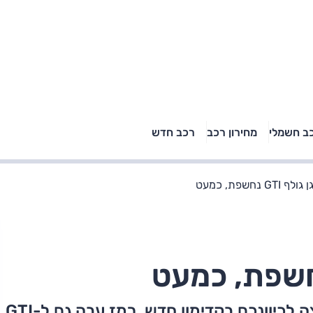
טויוטה ראב 4, קיה
ב חשמלי
מחירון רכב
רכב חדש
רכבי הסלב
ספורטאז' לונג ויונדאי
"הצל"
טוסון לונג ראש בראש: על
הנייר ועל הכביש
GT נחשפת, כמעט
גרסת הדיזל של הגולף הספורטיבית מציצה לכיוונכם בקדימון חדש, רמז עבה גם ל-GTI