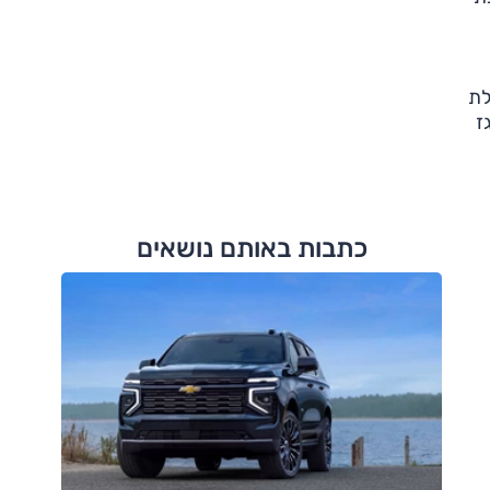
וללת
כה במיוחד של חנקן חמצני (NOx), הגז
כתבות באותם נושאים