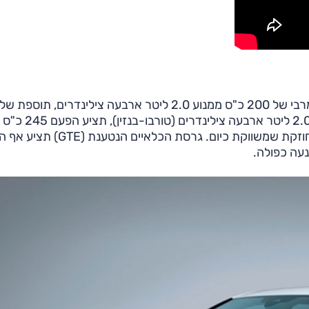
יותר מהדור היוצא בתחילת דרכו וזהה ל"פרפורמנס" המחוזקת שמשווקת כיום. גרסת הכלאיים הנטענת 