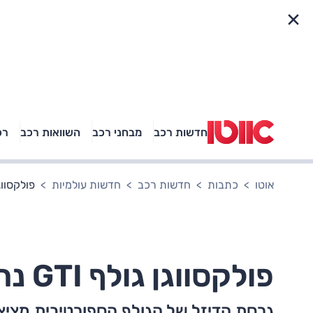
פריט מהיר
חדשות רכב
מבחני רכב
השוואות רכב
רכ
באיזה רכב פנאי נוסעת
אגם בוחבוט?
אוטו
כתבות
חדשות רכב
חדשות עולמיות
פולקסווגן גולף I
פולקסווגן גולף GTI נחשפת, כמעט