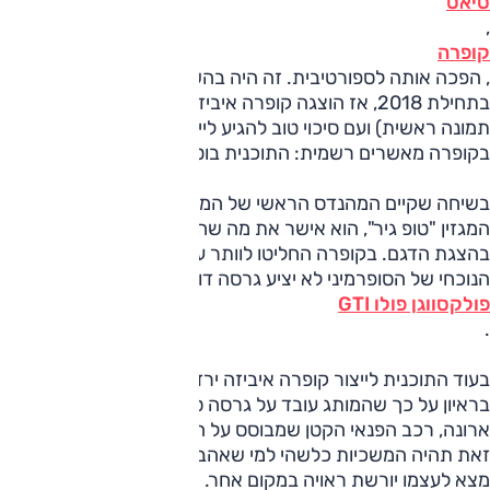
סיאט
,
קופרה
, הפכה אותה לספורטיבית. זה היה בהשקת מותג קופרה
בתחילת 2018, אז הוצגה קופרה איביזה כדגם תצוגה (ראו
תמונה ראשית) ועם סיכוי טוב להגיע לייצור. אלא ששנתיים אחרי,
בקופרה מאשרים רשמית: התוכנית בוטלה.
בשיחה שקיים המהנדס הראשי של המותג, אקסל אנדורף, עם
המגזין "טופ גיר", הוא אישר את מה שחששנו מהעיכוב הממושך
בהצגת הדגם. בקופרה החליטו לוותר על האיביזה, ובכך הדור
הנוכחי של הסופרמיני לא יציע גרסה דומה לזו של
פולקסווגן פולו GTI
.
בעוד התוכנית לייצור קופרה איביזה ירדה מהפרק, אנדורך רמז
בראיון על כך שהמותג עובד על גרסה ספורטיבית של סיאט
ארונה, רכב הפנאי הקטן שמבוסס על הסופרמיני. אז אולי בכל
זאת תהיה המשכיות כלשהי למי שאהב את האיביזה קופרה ולא
מצא לעצמו יורשת ראויה במקום אחר.