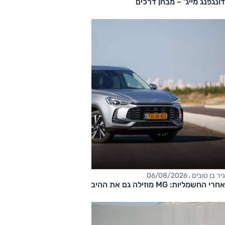
דונגפנג מייג' – מבחן דרכים
ניר בן טובים , 06/08/2026
אחרי החשמליות: MG מוזילה גם את ההיברידיות