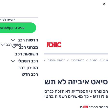
רוצים להת
פניה ב-WhatsApp
חדשות רכב
חיפוש רכב
+
-
מבחני רכב
השוואות רכב
רכב חשמלי
אוטו
כתבות
חדשות רכב
חדשות עולמיות
סיאט איביזה לא תשודרג לקופרה
מחירון רכב
רכב חדש
סיאט איביזה לא תשודרג לקופרה
הסופרמיני הספרדית לא תזכה לגרסה מקבילה לפולקסווגן
פולו GTI - כך מאשרים רשמית בחטיבת הביצועים הצעירה
0
27.02.2020