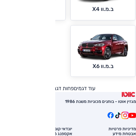
ב.מ.וו X4
ב.מ.וו X5
ב.מ.וו X6
עוד דגמים
פחות דגמים
מגזין אוטו - בוחנים מכוניות משנת 1986
מדיניות פרטיות
יונדאי קונה
השוואת רכב
אבטחת מידע
אקספנג G6
רכב חדש