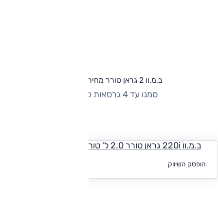
ב.מ.וו 2 גראן טורר מחירון וגרסאות
סמנו עד 4 גרסאות להשוואה
החזר חודשי
ב.מ.וו 220i גראן טורר 2.0 ל' טורבו, אוט', Luxury
לקבלת הצעת
הופסק השיווק
מימון