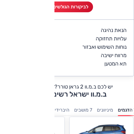
לביקורות הגולשים (1)
הנאת נהיגה
4
עלויות תחזוקה
4
נוחות השימוש ואבזור
4
מרווח ישיבה
4
תא המטען
4
יש לכם ב.מ.וו 2 גראן טורר?
כתבו חוות דעת
ב.מ.וו ישראל רשימת דגמים
הדגמים
מיניוונים
7 מושבים
היברידיות
משפחתיות
מנהלים
י