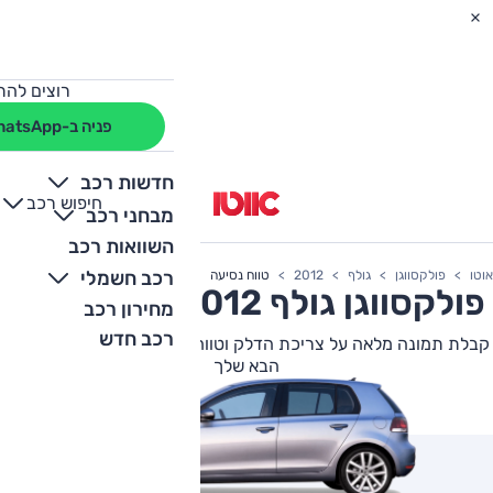
רוצים להת
פניה ב-WhatsApp
חדשות רכב
חיפוש רכב
+
-
מבחני רכב
השוואות רכב
רכב חשמלי
אוטו
פולקסווגן
גולף
2012
טווח נסיעה
פולקסווגן
גולף
2012 צריכת דלק
מחירון רכב
רכב חדש
קבלת תמונה מלאה על צריכת הדלק וטווח הנסיעה של פולקסווגן גולף
הבא שלך