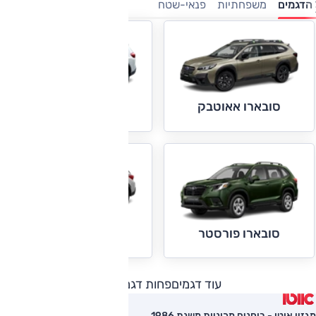
הדגמים
משפחתיות
פנאי-שטח
סובארו אאוטבק
סובארו אבולטיס
סובארו XV
סובארו פורסטר
עוד דגמים
פחות דגמים
מגזין אוטו - בוחנים מכוניות משנת 1986