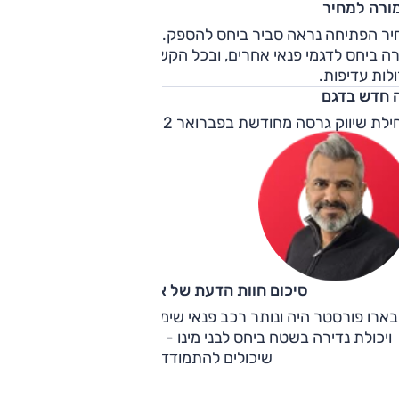
ורה למחיר
משמעותית בתחומים אלה מאשר רוב המתחרים. אותה הנעה כפול
ניקה לו גם יכולת דינאמית גבוהה בכביש המפותל. המתלים הרכי
יר הפתיחה נראה סביר ביחס להספק. רמת גימור 'ספורט' הגבוה
מים לזווית גלגול מורגשת בכניסה לפניות, אבל פרט לכך, יש לו
ה ביחס לדגמי פנאי אחרים, ובכל הקשור לתמורה, רמות הגימור
ורים מצוינים בעיקולים. ההגה קל מדי, אך מדויק.
לות עדיפות.
 חדש בדגם
לת שיווק גרסה מחודשת בפברואר 2022.
סיכום חוות הדעת של אוהד אלגוב
בארו פורסטר היה ונותר רכב פנאי שימושי עם יכולת גבוהה בכביש
ויכולת נדירה בשטח ביחס לבני מינו - וזה משאיר מעט מתחרים
שיכולים להתמודד מולו.