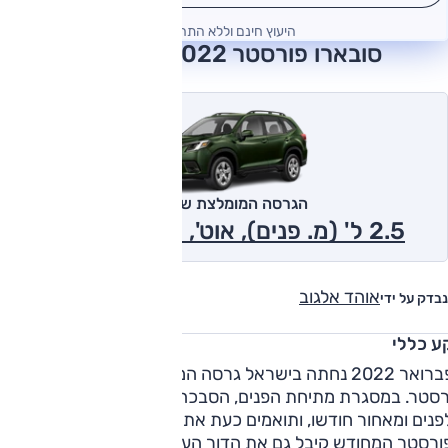
היעוץ חינם וללא התחייבות
סובארו פורסטר 2022 חוות דעת
הגרסה המומלצת של אוטו
2.5 ל' (מ. פנים), אוט', Z, 4x4 2022
אוהד אלגוב
נבדק על ידי
ע כללי
בפברואר 2022 נחתה בישראל גרסה המעודכנת של סובארו
רסטר. במסגרת מתיחת הפנים, הסבכה, יחידות התאורה והפגושים
נים ומאחור חודשו, ותואמים כעת את שאר דגמי היצרנית.
ורסטר המחודש קיבל גם את הדור העדכני של מערכת הבטיחות