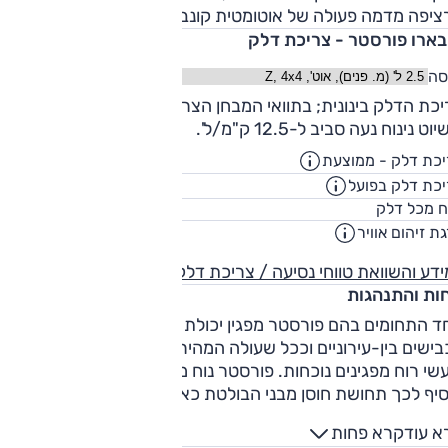
יפה מדמה פעולה של אוטומטית קונבנציונלית, ופועלת היטב.
בארו פורסטר - צריכת דלק
סה
צריכת הדלק בינונית; בתוואי המבחן הצריכה הייתה 10.3 ק"מ/ל'
וט נינוח נעה סביב ל-12.5 ק"מ/ל'.
כת דלק - ממוצעת
12.2
ק"מ/ליט
כת דלק בפועל
9.3
ק"מ/ליט
63
ח מכל דלק
ליט
ת זיהום אוויר
4
דע והשוואת טווחי נסיעה / צריכת דלק
חות והתנהגות
 התחומים בהם פורסטר מפגין יכולת גבוהה הוא נוחות הנסיעה.
ישים בין-עירוניים וככל שעולה המהירות, רעשי הכביש בולטים
שי רוח מפגינים נוכחות. פורסטר נוח מאוד גם בשבילים, שם הוא
סיף לכך תחושת חוסן מבני הבולטת כאשר פני הקרקע מצולקים,
נעה הכפולה הקבועה מעניקה לו כישורים שאין בדגמים מקבילים.
א עוד
קרא פחות
תם מתלים מאפשרים לנוע בקצב מהיר, אפילו מהנה, ופורסטר טוב