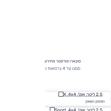
סובארו פורסטר מחירון וגרסאות
סמנו עד 4 גרסאות להשוואה
החזר חודשי
2.5 ליטר, אוט', X ,4x4
החל מ-₪
1,761
הופסק השיווק
2.5 ליטר, אוט', Sport, 4x4