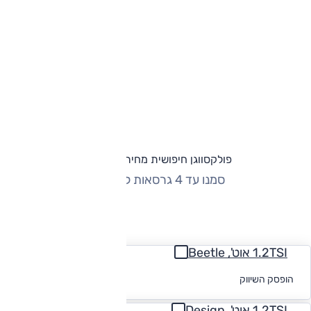
פולקסווגן חיפושית מחירון וגרסאות
סמנו עד 4 גרסאות להשוואה
החזר חודשי
1.2TSI אוט', Beetle
לקבלת הצעת
הופסק השיווק
מימון
1.2TSI אוט', Design