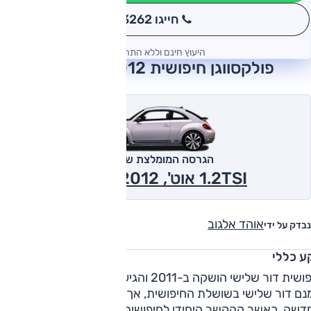
חייגו 3262
*
היעוץ חינם וללא התחייבות
פולקסווגן חיפושית 2012 חוות דעת
הגרסה המומלצת של אוטו
1.2TSI אוט', Beetle 2012
אוהד אלגוב
נבדק על ידי
ע כללי
חיפושית דור שלישי הושקה ב-2011 והגיעה לישראל ב-2014. זהו
נם דור שלישי בשושלת החיפושית, אך דור שני של החיפושית
דשה, כאשר ההקשר היחידי לחיפושית המקורית הוא עיצובי כאש