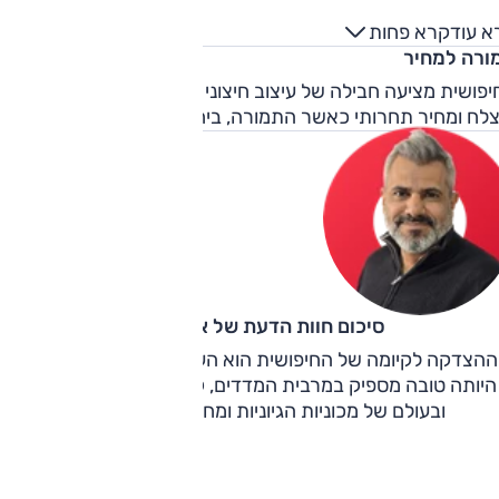
עיף הזה.
א עוד
קרא פחות
ורה למחיר
פושית מציעה חבילה של עיצוב חיצוני אייקוני, אבזור מכובד, מכלו
צלח ומחיר תחרותי כאשר התמורה, ביחס לקטגוריה, טובה בהחלט
סיכום חוות הדעת של אוהד אלגוב
ההצדקה לקיומה של החיפושית הוא העיצוב מעורר החיוכים. לצד
היותה טובה מספיק במרבית המדדים, קל בהחלט להתאהב בה -
ובעולם של מכוניות הגיוניות ומחושבות, זה לא מעט.