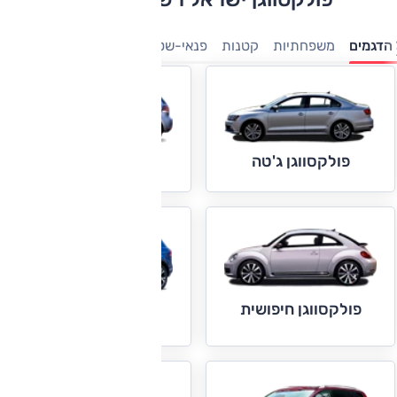
הדגמים
משפחתיות
קטנות
פנאי-שטח
מיניוונים
7 מושבים
מ
פולקסווגן גולף
פולקסווגן ג'טה
פולקסווגן חיפושית
פולקסווגן טוארג