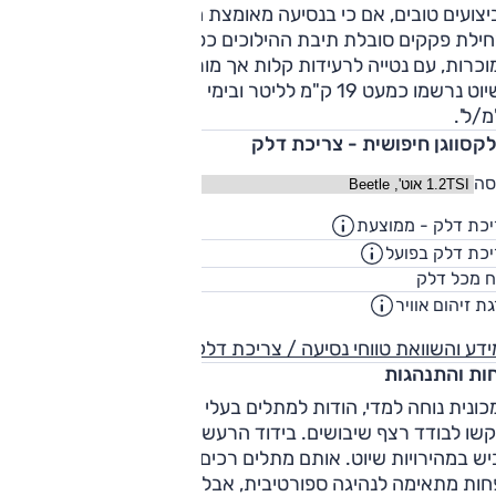
צועים טובים, אם כי בנסיעה מאומצת מתגלה מחסור מסוים בכוח.
חילת פקקים סובלת תיבת ההילוכים כפולת-המצמדים מהבעיות
כרות, עם נטייה לרעידות קלות אך מורגשות. צריכת הדלק טובה 
בשיוט נרשמו כמעט 19 ק"מ לליטר ובימי המבחן המאומצים 12.3
/ל'.
לקסווגן חיפושית - צריכת דלק
סה
כת דלק - ממוצעת
16.9
ק"מ/ליט
כת דלק בפועל
13.7
ק"מ/ליט
55
ח מכל דלק
ליט
ת זיהום אוויר
4
דע והשוואת טווחי נסיעה / צריכת דלק
חות והתנהגות
ונית נוחה למדי, הודות למתלים בעלי כיול רך - אך המתלים
קשו לבודד רצף שיבושים. בידוד הרעשים נפגם בעיקר בגלל רעשי
כביש במהירויות שיוט. אותם מתלים רכים הופכים את החיפושית
חות מתאימה לנהיגה ספורטיבית, אבל היא בסדר בסה"כ גם