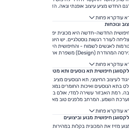
הדגם החדש מציע עיצוב אופנתי ונאה. הדגם מבוסס על רצפת גולף
דור שישי, ובארץ הוא מוצע עם מנוע בודד 1.2 ל' טורבו המשודך
א עוד
קרא פחות
יבה רובוטית דו-מצמדית.
וב ונוכחות
יפושית החדשה-חדשה היא מכונית יפה. היא מזוהה מיד כחיפושי
ומצליחה לעורר רגשות נוסטלגיים. יש היום מעט מכוניות חדשות
ורמות לאנשים לשמוח - והחיפושית היא בהחלט אחת מהן.
ירסה המהודרת (
Design
) משפרת את המראה החיצוני אף יותר.
א עוד
קרא פחות
לקסווגן חיפושית תא נוסעים ותא מטען
בניגוד לעיצוב החיצוני, תא הנוסעים מציג עיצוב שמרני. הצבע ה
לט בתא הנוסעים ואיכות החומרים נמוכה – אך איכות ההרכבה
ה. רמת האבזור עשירה למדי, אולם בולט בהיעדרו חיבור
USB
למערכת השמע. המרחב מלפנים טוב מאוד בכל המדדים. המרחב
ור בסדר, מיועד לצמד נוסעים בלבד, עם מרווח ברכיים סביר
א עוד
קרא פחות
ומרווח ראש חסר. תא המטען מפתיע לטובה עם גודל נאה ושימושיות
קסווגן חיפושית מנוע וביצועים
בה.
וע מזיז את המכונית בקלות במהירות עירוניות וגם מחוץ לעיר