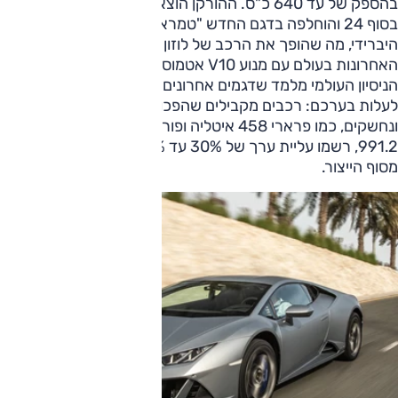
בהספק של עד 640 כ"ס. ההורקן הוצאה מייצור על ידי למבורגיני
בסוף 24 והוחלפה בדגם החדש "טמראריו" בעל מנוע V8
היברידי, מה שהופך את הרכב של לוזון לאחת ממכוניות העל
האחרונות בעולם עם מנוע V10 אטמוספרי טהור. בקטגוריה הזו,
הניסיון העולמי מלמד שדגמים אחרונים של מנועים אגדיים נוטים
לעלות בערכם: רכבים מקבילים שהפכו לרכבי אספנות נדירים
ונחשקים, כמו פרארי 458 איטליה ופורשה 911 GT3 מדור
991.2, רשמו עליית ערך של 30% עד 60% תוך 4 עד 7 שנים
מסוף הייצור.