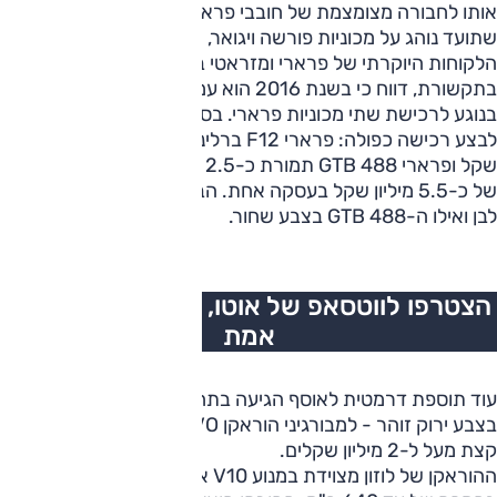
אותו לחבורה מצומצמת של חובבי פרארי מהאלפיון העליון. לאחר
שתועד נוהג על מכוניות פורשה ויגואר, הוא הצטרף גם למועדון
הלקוחות היוקרתי של פרארי ומזראטי בישראל. בדיווחים קודמים
בתקשורת, דווח כי בשנת 2016 הוא עמד בפני התלבטות קשה
בנוגע לרכישת שתי מכוניות פרארי. בסופו של דבר הוא בחר
לבצע רכישה כפולה: פרארי F12 ברלינטה תמורת כ-3 מיליון
שקל ופרארי 488 GTB תמורת כ-2.5 מיליון שקל, סכום מצטבר
של כ-5.5 מיליון שקל בעסקה אחת. הברלינטה נרכשה בצבע
לבן ואילו ה-488 GTB בצבע שחור.
הצטרפו לווטסאפ של אוטו, כל העדכונים בזמן
אמת
עוד תוספת דרמטית לאוסף הגיעה בתחילת שנת 2022, הפעם
בצבע ירוק זוהר - למבורגיני הוראקן EVO ספיידר. במחיר של
קצת מעל ל-2 מיליון שקלים.
ההוראקן של לוזון מצוידת במנוע V10 אטמוספרי בנפח 5.2 ליטר