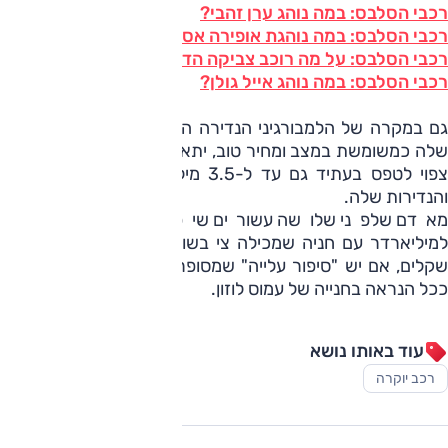
רכבי הסלבס: במה נוהג ערן זהבי?
רכבי הסלבס: במה נוהגת אופירה אסייג?
רכבי הסלבס: על מה רוכב צביקה הדר?
רכבי הסלבס: במה נוהג אייל גולן?
גם במקרה של הלמבורגיני הנדירה הזו, מי שמפנטז על רכישה
שלה כמשומשת במצב ומחיר טוב, יתאכזב לגלות כי המחיר שלה
צפוי לטפס בעתיד גם עד ל-3.5 מיליון שקל, בגלל המקוריות
והנדירות שלה.
מאדם שלפני שלושה עשורים שיפץ דירות בפרדסיה, ועד
למיליארדר עם חניה שמכילה צי בשווי כולל של עשרות מיליוני
שקלים, אם יש "סיפור עלייה" שמסופר דרך מכוניות, הוא נמצא
ככל הנראה בחנייה של עמוס לוזון
.
עוד באותו נושא
רכב יוקרה