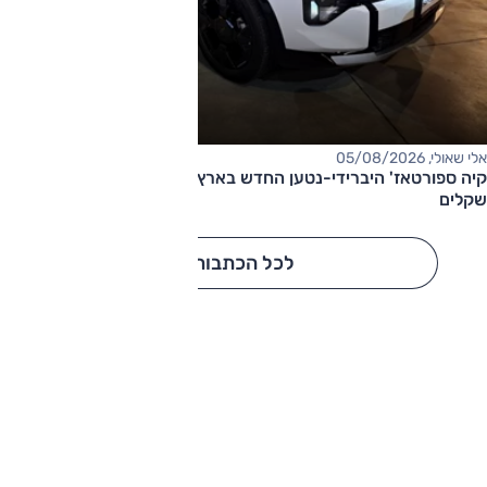
אלי שאולי, 05/08/2026
קיה ספורטאז' היברידי-נטען החדש בארץ – המחיר החל מ-220,000
שקלים
לכל הכתבות