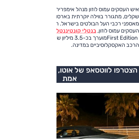
איש העסקים עמוס לוזון מנהל אימפריה עסקית בשווי מיליארדי
שקלים, מתגורר בווילה יוקרתית בארסוף, וגם נחשב לאחד
מאספני רכבי העל הבולטים בישראל. ה"צעצוע" החדש של איש
העסקים עמוס לוזון,
בנטלי קונטיננטל GT
קבריולט מסדרת
First Editionמוערך בכ-3.5 מיליון שקל ומצטרף לאחד מאוספי
הרכב האקסקלוסיביים במדינה.
הצטרפו לווטסאפ של אוטו, כל העדכונים בזמן
אמת