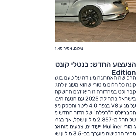
צילום: אמיר מאירי
הצעצוע החדש: בנטלי קונטיננטל GT First
Edition
הרכישה האחרונה מעידה על טעם בוגר לאיש שבאמת יכול וגם
קונה כל חלום מוטורי שהוא מעוניין להגשים. הקונטיננטל GT
קבריולט במהדורה זו היא דגם ההשקה של הדור החדש, שהוצג
בישראל בתחילת 2025 עם הנעה היברידית פלאג-אין המבוססת
על מנוע V8 בנפח 4.0 ליטר והספק משולב של 782 כ"ס.
הקבריולט ה"רגילה" של הדור החדש משווקת בישראל במחיר
של החל מ-2.857 מיליון שקל, אך בגרסת First Edition עם
גימורי Mulliner ייעודיים, צבעים מותאמים אישית ואבזור מורחב,
מחיר הרכישה מוערך בכ-3.5 מיליון שקל. אגב, על פי מחירון לוי