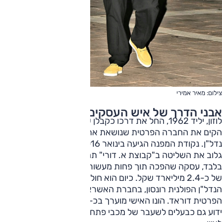
צילום: מאיר אמירי
אבני הדרך של איש העסקים
לוזון, יליד 1962, החל את דרכו כקבלן שיפוצים, ובשנת 1986
הקים את החברה הפרטית שנושאת את שמו, שעוסקת ביזמות
נדל"ן. נקודת המפנה הגיעה בינואר 2016, אז רכש מקבוצת גזית
גלוב את השליטה ב"קבוצת א. דורי" תמורת כ-10 מיליון שקל
בלבד, עסקה שהפכה תוך פחות מעשור לאימפריה עסקית בשווי
של כ-2.4 מיליארד שקל. כיום הוא חולש על אחזקות בחברת
הנדל"ן הפולנית רונסון, בחברת האשראי טריא ובתחנת הכוח
הפרטית דוראד. הונו האישי מוערך בכ-750 מיליון שקלים, והוא
ידוע גם כבעלים לשעבר של מכבי פתח תקווה ושל הפועל ראשון