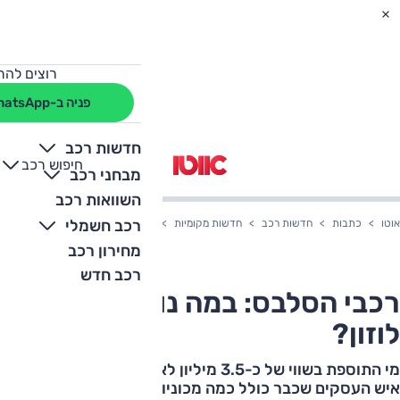
רוצים להת
פניה ב-WhatsApp
חדשות רכב
חיפוש רכב
+
-
מבחני רכב
השוואות רכב
רכב חשמלי
אוטו
כתבות
חדשות רכב
חדשות מקומיות
רכבי הסלבס: במה נוסע עמוס לוזון?
מחירון רכב
רכב חדש
רכבי הסלבס: במה נוסע עמוס
לוזון?
מי התוספת בשווי של כ-3.5 מיליון לאוסף הצפוף והחלומי של
איש העסקים שכבר כולל כמה מכוניות פרארי, למבורגיני