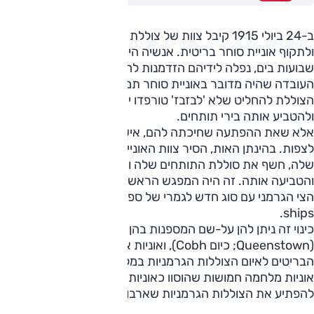
ב-24 ביולי 1915 קיבל צוות של צוללת גרמנית הוראה לצוף
ולתקוף אוניית סוחר בריטית. אנשיה היו משוכנעים שאחרי
שבועות בים, נפלה לידיהם הזדמנות להטביע עוד אוניית אספקה.
העובדה שהיה מדובר באוניית סוחר תמימה הביאה את מפקד
הצוללת להחליט שלא 'לבזבז' טורפדו יקר בירי תת-ימי, לצוף
ולהטביע אותה בירי תותחים.
אלא שאת ההפתעה שחיכתה להם, איש מהם לא יכול היה
לצפות. בהינתן האות, הסיר צוות האונייה את הכיסוי מעל ה'מטען'
שלה, חשף את סוללת התותחים שלה וזו פתחה באש על הצוללת
והטביעה אותה. זה היה המפגש הראשון של אנשי הצוללות של
הצי הגרמני עם סוג חדש לגמרי של ספינות הוד מלכותו, Q-
ships.
כינוי זה ניתן להן על-שם המספנות בהן נבנו בעיירה קווינסטאון
(Queenstown; כיום Cobh), ואוניות אלה היו המענה של
הבריטים לאיום הצוללות הגרמניות במלחמת העולם הראשונה.
אוניות מלחמה חמושות שהוסוו כאוניות סוחר רגילות, ונועדו
להפתיע את הצוללות הגרמניות שארבו לשיירות האספקה.