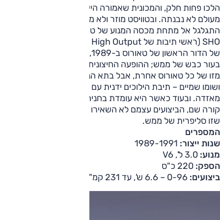
הלכו פחות חלק, והמכונית שאמורה הייתה לארח את המנוע הזה
מעולם לא נבנתה. ובטוויסט מוזר ולא ממש ברור המנוע הזה
התגלגל אל מתחת מכסה המנוע של טאורוס – וכך נולדה טאורוס
SHO (ראשי תיבות של Super High Output). וכך, בתוך ההיצע
של הדור הראשון של טאורוס ב-1989, ניתן היה לקבל גם זאב
בעור כבש של ממש; ההופעה החיצונית כמעט ולא הייתה שונה
מזו של כל טאורוס אחרת, אבל בתא הנוסעים היו מושבי ספורט
ושומו שמיים – תיבת הילוכים ידנית עם חמישה הילוכים מתוצרת
מאזדה. ובעוד כאשר היא עומדת בחניה קשה היה לדעת מה
קורה שם, הביצועים עצמם לא השאירו מקום לספק בנוגע לכך
שזו סליפרית של ממש.
המספרים
שנות ייצור:
1989-1991
מנוע:
3.0 ל', V6
הספק:
220 כ"ס
ביצועים:
0-96 – 6.6 ש', עד 231 קמ"ש