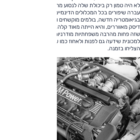
לא היה טמון רק ביכולת שלה לנסוע מהר בקו ישר. אותה M5
עברה שיפורים בכל המכלולים הדינמיים – החל בחיזוקם, מתלים
בגיאומטריה חדשה, בולמים מוקשחים ומונמכים, ארבעה בלמי
דיסק מאווררים, והיא הייתה מאוד קלה. כמה קלה? 1410 ק"ג,
שזה פחות מהרבה משפחתיות מודרניות. וכל אלה עשו אותה
למכונית שידעה גם לפנות ולאחוז כמו שמעט מאוד מכוניות
הצליחו בזמנה.