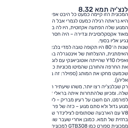
לנצ'יה תמא 8.32
המכונית הזו קיימה כמעט כל היבט אפשרי מתבקש ב־Q-קאר,
היא נראתה רגילה כמעט לגמרי אבל הסתירה מתחת מכסה
המנוע שלה הפתעה אקזוטית, היו לה ביצועים מצוינים, היא הייתה
מאוד אקסקלוסיבית ונדירה – היה חסר לה רק דבר אחד, אבל
נגיע אליו בסוף.
שנות ה־80 היו תקופה טובה למדי בלנצ'יה: ההילה של 037
האימתנית, ההצלחות של אינטגרלה בראלי, תמא היוקרתית
ואפילו Y10 שהייתה אוטוביאנקי עם לוגו לנצ'יה הצליחו לטשטש
את החרפה והחורבן שהמיטו מכוניות כמו טראבי, בטא ואחרות
שכמעט מחקו את המותג (ספוילר: זה בסוף קרה בלי קשר
אליהן).
רק שבלנצ'יה רצו יותר, משהו שיעתיר הילה על מכונית הדגל
שלה. ומכיוון שלהתחרות איתה בראלי זה לא ממש מתאים
לפורמט, הם חשבו על רעיון מבריק – לשים במכונית הסלון שלהם
מנוע גדול ולא סתם מנוע – כזה של פרארי. מפה לשם, מנוע ה-
V8 עם הארבעה שסתומים לצילינדר של פרארי מצא עצמו
בחזית של תמא. כמובן אחרי שעבר שורת שינויים להתאים מעבר
ממכונית ספורט כמו GTB308 למכונית נוסעים גדולה.