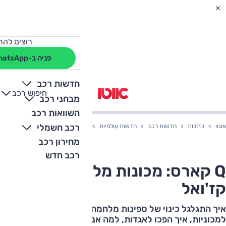
רוצים להת
פניה ב-WhatsApp
חדשות רכב
חיפוש רכב
+
-
מבחני רכב
השוואות רכב
רכב חשמלי
אוטו
כתבות
חדשות רכב
חדשות עולמיות
Q קארס: מכונות מלחמה על קז'ואל
מחירון רכב
רכב חדש
Q קארס: מכונות מלחמה על
קז'ואל
איך התגלגל כינוי של ספינות מלחמה סודיות בצי הבריטי
למכוניות, איך הפכו לאגדות, למה אנחנו אוהבים אותן כל כך