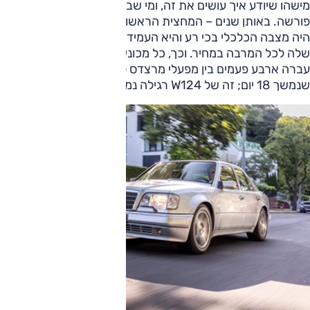
מישהו שיודע איך עושים את זה, ומי שביצעה את העבודה הייתה
פורשה. באותן שנים – המחצית הראשונה של שנות התשעים –
היה מצבה הכלכלי בכי רע והיא העמידה את שירותי ההנדסה
שלה לכל המרבה במחיר. וכך, כל מכונית שיועדה להפוך ל־E500
עברה ארבע פעמים בין מפעלי מרצדס לפורשה, בתהליך ייצור
שנמשך 18 יום; זה של W124 רגילה נמשך 3 ימים.