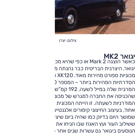
צילום: יצרן
יגואר MK2
כאשר הוצגה Mark 2 או כפי שהיא מכונה גם פשוט 'MK2' של
יגואר, היצרנית הבריטית כבר נהנתה ממוניטין מצוין כמי שבנתה
מכוניות ספורט מהירות מאוד. XK120 עדיין הייתה אחת המכוניות
הסדרתיות המהירות ביותר – המספר 120 ציין את המהירות
המרבית שלה במייל לשעה, 192 קמ"ש – אבל Mark 2 הייתה מי
שהכניסה את החברה למגרש של מכוניות היוקרה הספורטיביות
המודרניות לשעתה. זו הייתה המכונית הראשונה שלה במרכב
אחוד, בעיצוב החיצוני קימורים אלגנטיים ופרופורציות מושלמות,
שמושך היום בדיוק כמו שהיה ביום שיצאה לשוק. עם תא נוסעים
ששילוב העור ועץ האגוז שבו הניחו את היסודות למראה תאי
הנוסעים ביגואר גם עשרות שנים אחר כך. אבל העניין שלנו