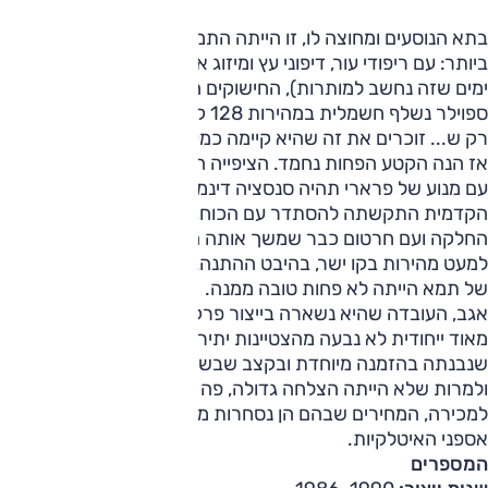
בתא הנוסעים ומחוצה לו, זו הייתה התמא המאובזרת והיוקרתית
ביותר: עם ריפודי עור, דיפוני עץ ומיזוג אוויר כסטנדרט (כן, היו
ימים שזה נחשב למותרות), החישוקים היו ייחודיים לה ואפילו
ספוילר נשלף חשמלית במהירות 128 קמ"ש.
רק ש... זוכרים את זה שהיא קיימה כמעט כל היבט של Q-קאר?
אז הנה הקטע הפחות נחמד. הציפייה הייתה שמכונית של לנצ'יה
עם מנוע של פרארי תהיה סנסציה דינמית. היא לא. ההנעה
הקדמית התקשתה להסתדר עם הכוח, בלי דיפרנציאל מוגבל
החלקה ועם חרטום כבר שמשך אותה החוצה בפניות. למעשה,
למעט מהירות בקו ישר, בהיבט ההתנהגות, גרסת טורבו הרגילה
של תמא הייתה לא פחות טובה ממנה.
אגב, העובדה שהיא נשארה בייצור פרק זמן ארוך יחסית לגרסה
מאוד ייחודית לא נבעה מהצטיינות יתירה, אלא מהעובדה
שנבנתה בהזמנה מיוחדת ובקצב שבשיאו הגיע לשש יחידות ביום.
ולמרות שלא הייתה הצלחה גדולה, פה ושם כאשר יוצאת אחת
למכירה, המחירים שבהם הן נסחרות משקפים הערכה בקרב
אספני האיטלקיות.
המספרים