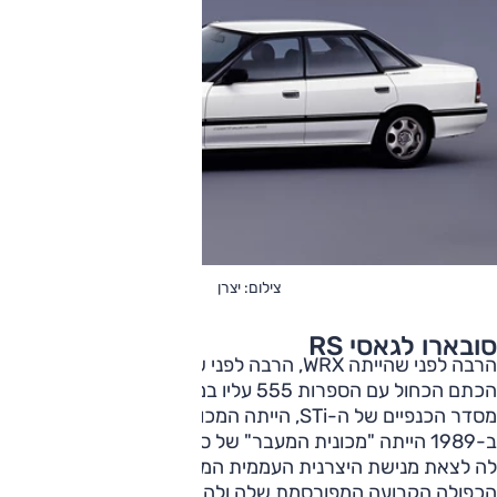
צילום: יצרן
סובארו לגאסי RS
הרבה לפני שהייתה WRX, הרבה לפני שכולם ידעו לזהות את
הכתם הכחול עם הספרות 555 עליו במרוצי הראלי, הרבה לפני
מסדר הכנפיים של ה-STi, הייתה המכונית הזו. לגאסי שהוצגה
ב-1989 הייתה "מכונית המעבר" של סובארו, זו שאמורה לסייע
לה לצאת מנישת היצרנית העממית המוערכת מאוד עם ההנעה
הכפולה הקבועה המפורסמת שלה ולהתפתח.