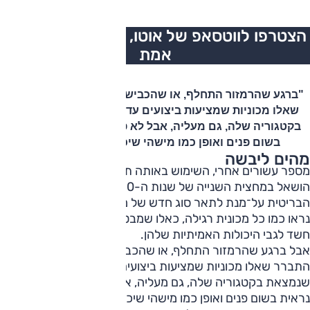
הצטרפו לווטסאפ של אוטו, כל העדכונים בזמן
אמת
"ברגע שהרמזור התחלף, או שהכביש התחיל להתפתל התברר
שאלו מכוניות שמציעות ביצועים עדיפים על כל מי שנמצאת
בקטגוריה שלה, גם מעליה, אבל לא פחות חשוב: אינה נראית
בשום פנים ואופן כמו מישהי שיכולה לעשות את זה"
מהים ליבשה
מספר עשורים אחרי, השימוש באותה תופעה של Q-ships
הושאל במחצית השנייה של שנות ה-50 על-ידי עיתונות הרכב
הבריטית על־מנת לתאר סוג חדש של מכוניות שהחל לצוץ. הן
נראו כמו כל מכונית רגילה, כאלו שמבט חטוף לא היה מעלה כל
חשד לגבי היכולות האמיתיות שלהן.
אבל ברגע שהרמזור התחלף, או שהכביש התחיל להתפתל
התברר שאלו מכוניות שמציעות ביצועים עדיפים על כל מי
שנמצאת בקטגוריה שלה, גם מעליה, אבל לא פחות חשוב: אינה
נראית בשום פנים ואופן כמו מישהי שיכולה לעשות את זה. ככה.