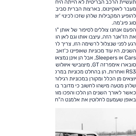
תעשיית הרכב הבריטית לא הייתה היחידה שהלכה בכיוון זה.
מעבר לאוקיינוס, בארצות הברית סביב אותן שנים, התחילו
להופיע המקבילות שלהן שזכו לכינוי 'Sleeper' – ישנוני, נעל בית,
סוג פיג'מה.
הפעם אנחנו צוללים לסיפור של אותן "חמקניות", המכוניות שייסדו
את הז'אנר הזה, עיצבו אותו וגם לאן הוא נוסע מכאן בעתיד.
רגע לפני שנצלול לרשימה הזו, צריך להבהיר משהו. לאורך
השנים, היו עוד מכוניות שאופיינו כ'זאב בעור כבש' כמו אותן Q-
Cars או Sleepers, אבל הן אינן נמצאות ברשימה הזו. כי בעוד
סובארו אימפרזה GT, מיצובישי איוולושן לדורותיה ואפילו אודי
RS3 ואחרות, הן בהחלט מכוניות במרכב שימושי, הביצועים שלהן
יוצאים מן הכלל ומקורן במכוניות רגילות – קשה לומר שההופעה
שלהן מטעה מישהו לחשוב כי מדובר בסתם עוד מכונית, בטח
כאשר לאורך השנים הן הלכו והפכו מוחצנות יותר בהופעה שלהן
באופן שעמעם לחלוטין את אלמנט ה"חמקנות" שלהן.