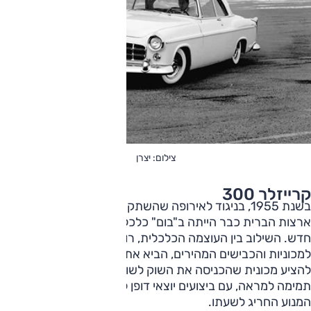
צילום: יצרן
קרייזלר 300
בשנת 1955, בניגוד לאירופה שהשתקמה מפגעי המלחמה,
ארצות הברית כבר הייתה ב"בום" כלכלי של שפע ועלייתו של דור
חדש. השילוב בין העוצמה הכלכלית, רוח החופש, הביקוש
למכוניות והכבישים המהירים, הביא את יצרנית הרכב קרייזלר
להציע מכונית שהכניסה את השוק לשוק. זו הייתה ה-300, קופה
תמימה למראה, עם ביצועים יוצאי דופן לזמנה ושמה נגזר מהספק
המנוע החריג לשעתו.