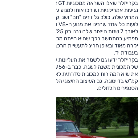
בקרייזלר שאלו השראה ממכוניות GT אירופיות בעיצוב, עם כמה
נגיעות אמריקניות ושידכו אותו למנוע עוצמתי שמקורו במכוניות
המרוץ שלה, כולל גל זיזים "חם" ושני קרבורטורים עם ארבעה
לועות כל אחד שהזינו את מנוע ה-V8 שלה.
לאורך 7 שנות הייצור שלה נבנו רק 1725 יחידות, לא באמת
מפתיע בהתחשב בכך שהיא הייתה מכונית מאוד אקסקלוסיבית,
יקרה מאוד ובאופן חריג לתעשיית הרכב האמריקנית – נבנתה
בעבודת יד.
בקרייזלר ידעו גם לשמר את העליונות שלה באבולוציה מתמידה
של המכונית משנה לשנה. כבר ב-1956 יצאה B300 ששברה
את שיא המהירות למכונית סדרתית לאחר שהגיעה ל־224
קמ"ש בדייטונה. גם העיצוב החיצוני הלך והתפתח, כולל הכרום,
הסנפירים הגדולים.