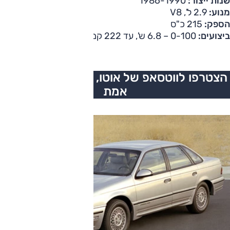
שנות ייצור:
1986-1990
מנוע:
2.9 ל', V8
הספק:
215 כ"ס
ביצועים:
0-100 – 6.8 ש', עד 222 קמ"ש
הצטרפו לווטסאפ של אוטו, כל העדכונים בזמן
אמת