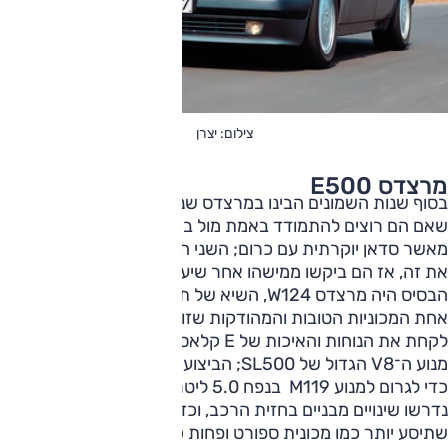
צילום: יצרן
מרצדס E500
בסוף שנות השמונים הבינו במרצדס שני דברים: הראשון היה
שאם הם רוצים להתמודד באמת מול ב.מ.ווM5 הם צריכים יותר
מאשר סדאן יוקרתית עם כרום; השני היה שהם לא יודעים לבנות
את זה, אז הם ביקשו ממישהו אחר שיעשה זה שכזה בשבילם.
הבסיס היה מרצדס W124, השיא של תקופת השיא של מרצדס,
אחת המכוניות הטובות והמהודקות שזו בנתה. הרעיון פשוט:
לקחת את הנוחות והאיכות של E קלאס דאז ולדחוף לתוכה את
מנוע ה־V8 הגדול של SL500; הביצוע מסובך בהרבה.
כדי לגרום למנוע M119 בנפח 5.0 ליטרים להיכנס לתא המנוע
נדרשו שינויים מבניים בחזית הרכב, וכדי לכייל את המכונית כדי
שתיסע יותר כמו מכונית ספורט ופחות כמו מכונית סלון, היה צריך