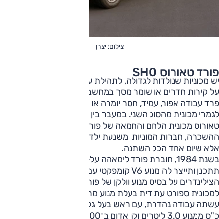
צילום: יצרן
פורד טאורוס SHO
יש מכוניות שנולדות לגדולה, לתהילת עולם, להיתלות כפוסטרים
על קירות חדרים או שומר מסך במחשב. ויש כאלו שנולדות להיות
פרד עבודה אפור, עמיד, חסר יומרה או ייחוד. פורד טאורוס היא
לגמרי מכונית מהסוג השני. במעבר בין שנות ה־80 ל־90 הייתה
טאורוס מכונית הלחם והחמאה של פורד, כוכבת חברות
ההשכרה, חברות המוניות, משנעת ילדים לחוגים והורים לעבודה.
אלא שיום אחד הכל השתנה.
בשנת 1984, חוברת פורד לימאהה על-מנת שיצרנית האופנועים
תתכנן ותייצר לה מנוע V6 קומפקטי עם 60 מעלות בין ראשי
הצילינדרים על בסיס מנוע וולקן של פורד. הוא היה אמור להגיע
למכונית ספורט עתידית בעלת מנוע מרכזי של פורד. ימאהה
עשתה עבודה נהדרת, עם ראש בעל גל־זיזים כפול שייצר 220
כ"ס ממנוע 3.0 ליטרים וקו אדום ב־7000 סל"ד. בפורד העניינים