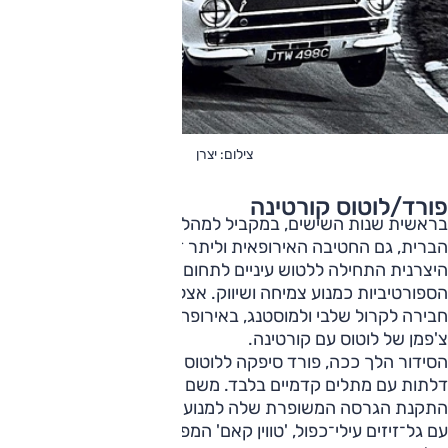
צילום: יצרן
פורד/לוטוס קורטינה
בראשית שנות השישים, במקביל למהלך של פורד בארצות
הברית, גם החטיבה האירופאית וליתר דיוק הזרוע הבריטית של
היצרנית התחילה ללטוש עיניים לתחום המרוצים והמכוניות
הספורטיביות כמנוע צמיחה ושיווק. אצל האמריקאים זו הייתה
חבירה לקרול שלבי ולמוסטנג, באירופה החבירה הייתה לקולין
צ'פמן של לוטוס עם קורטינה.
הסידור הלך ככה, פורד סיפקה ללוטוס מרכב של קורטינה שתי
דלתות עם מתלים קדמיים בלבד. משם לוטוס המשיכה עם
התקנת הגרסה המשופרת שלה למנוע קנט של פורד – 1.6 ליטר
עם גל־זיזים עילי־כפול, 'טווין קאם' המפורסם שלה. ולצידו תיבת