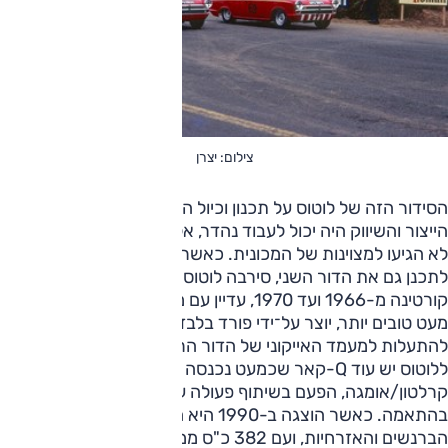
צילום: יצרן
הסידור הזה של לוטוס על תכנון וכיול הצד הדינאמי ופורד על
הייצור והשיווק היה יכול לעבוד נהדר, אלא שהיחסים בין החברות
לא הגיעו למצוינות של המכונית. כאשר ביקשה פורד מלוטוס
לתכנן גם את הדור השני, סירבה לוטוס. כך שהדור השני של
קורטינה מ-1966 ועד 1970, עדיין עם מנועי טווין קאם וביצועים
מעט טובים יותר, יוצר על־ידי פורד בלבד ולא ממש הצליח
להתעלות למעמד האייקוני של הדור הראשון.
ללוטוס יש עוד Q-קאר שכמעט נכנסה לרשימה הזו –הלא היא
קרלטון/אומגה, הפעם בשיתוף פעולה עם ווקסהול/אופל
בהתאמה. כאשר הוצגה ב-1990 היא היכתה בהלם את כל
הברנשים והאזרחיות, ועם 382 כ"ס ממנוע 3.6 ליטר 6