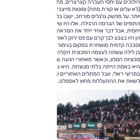
הילוכים עם יחסי העברה קצרצרים, מתלה אחורי עם קפיצי סליל
(לא עלים או קורת מתח) ומוטות מייצבים. מאחורי צמיגים רחבים
יותר, על מפשק גלגלים מורחב, ישבו בלמי דיסק מלפנים במקום
התופים של הגרסה הרגילה. אלו היו שינויים חיצוניים מתונים
יחסית, אבל דבר אחד ייחד את המראה של כל לוטוס קורטינה –
הן היו בצבע לבן־קרם עם פס ירוק לאורך המרכב, פגושי "רבע"
וסבכה קדמית מושחרת במקום בגימור כרום.
בן לילה עשתה לעצמה המכונית הקלה והחזקה שם במרוצי
מכוניות הסלון, וכאשר מאחורי ההגה שלה התיישב ג'ים קלארק,
היא באמת הייתה בלתי מנוצחת. היא גם טבלה את צמיגיה
במרוצי ראלי, אבל המתלים האחוריים שלה לא היו מספיק עמידים
לשאת את ההתעללות מחוץ לאספלט.