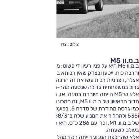
צילום: יצרן
ב.מ.וו M5
ב.מ.וו M5 היא על פניו רעיון די פשוט; מכונית סלון עם מנוע גדול
והרבה כוח. ייטען ובצדק שאין רבותא בכך, הרעיון הזה לא נולד
אצלה, ויצרניות רבות עשו את זה הרבה לפני ב.מ.וו: שמו מנוע
גדול במשפחתית גדולה שנסעה מהר-מהר.
אלא ש־M5 הייתה מיוחדת במינה. אז, ב-1985, כאשר הוצג
הדור הראשון של ב.מ.וו M5, זה המכונה 'E28' היא רק נראתה
כמו גרסה מהודרת של סדרה 5. בפועל, מה שנעשה היה לקחת
535i ולהחליף את המנוע שלה ב־M88/3 שהגיע ממכונית העל
של ב.מ.וו, M1. וכך, עם 286 כ"ס, היא הייתה לסדאן המהירה
בעולם לשעתה.
אלא שהחלפת המנוע הייתה רק המהלך הראשון, והסוד של M5