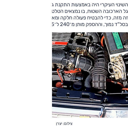
השינוי העיקרי היה באמצעות התקנת גל ארכובה "צלב" במקום
גל הארכובה השטוח, בו נמצאים הטלטלים בזווית של 90 מעלות
זה מזה, כדי להבטיח פעולה חלקה ומאוזנת יותר של המנוע
בסל"ד נמוך, וההספק מותן מ־240 ל־215 כ"ס.
צילום: יצרן