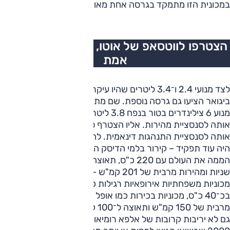
במכונית הזו מתמקד בגרסה אחת מאוד מסוימת שלה.
הצטרפו לווטסאפ של אוטו, כל העדכונים בזמן
אמת
לצד מנועי 2.4 ו־3.4 ליטרים שהיו עיקר המכירות של המכונית,
ביגואר הציעו גם גרסה נוספת. שם מתחת למכסה המנוע היה
מנוע 6 צילינדרים בטור בנפח 3.8 ליטרים שהגיע מה-XK והפך
אותה לסנסציית מהירות. אליו הצטרף סרן אחורי מורחב שהפך
אותה לסנסציית התנהגות דינאמית. לחישורים האייקוניים שלה
היה עוד תפקיד – קירור בלמי הדיסק הסטנדרטיים שלה. ה-MK2
הממה את העולם עם 220 כ"ס, תאוצה ל־100 קמ"ש ב-8.5
שניות ומהירות מרבית של 201 קמ"ש – וכל אלה היו בעידן בו
מכוניות משפחתיות אירופאיות רגילות כמו פורד אנגליה הסתפקו
בכ־40 כ"ס, מכוניות בכירות כמו אופל קפיטן רשמו מהירות
מרבית של 150 קמ"ש ותאוצה ל־100 קמ"ש ב־16 שניות.
גם לא יריבות קרובות של אלפא רומיאו כמו ג'וליה, או ב.מ.וו