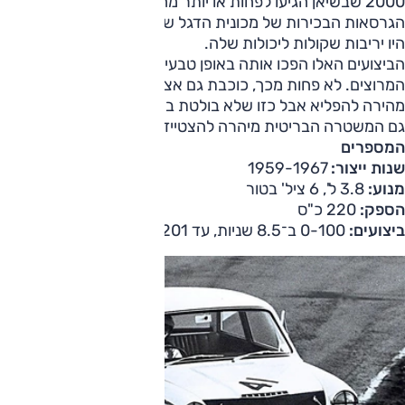
2000 שבשיאן הגיעו לפחות או יותר מחצית ההספק שלה, אפילו
הגרסאות הבכירות של מכונית הדגל של מרצדס דאז, W111, לא
היו יריבות שקולות ליכולות שלה.
הביצועים האלו הפכו אותה באופן טבעי לכוכבת על מסלול
המרוצים. לא פחות מכך, כוכבת גם אצל פושעים שרצו מכונית
מהירה להפליא אבל כזו שלא בולטת בהופעה שלה, וכפועל יוצא,
גם המשטרה הבריטית מיהרה להצטייד בכמה יחידות כאלו.
המספרים
שנות ייצור:
1959-1967
מנוע:
3.8 ל', 6 ציל' בטור
הספק:
220 כ"ס
ביצועים:
0-100 ב־8.5 שניות, עד 201 קמ"ש