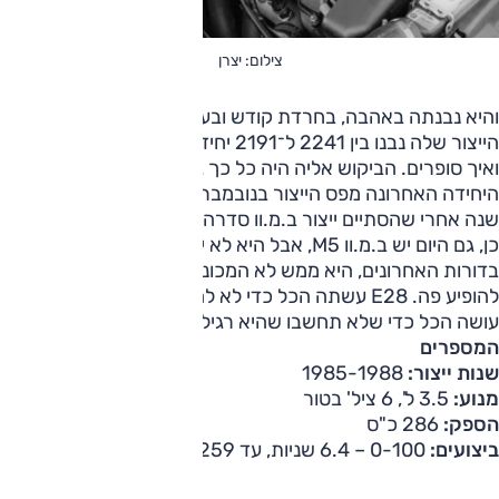
צילום: יצרן
והיא נבנתה באהבה, בחרדת קודש ובעבודת יד. ובכל שנות
הייצור שלה נבנו בין 2241 ל־2191 יחידות, תלוי את מי שואלים
ואיך סופרים. הביקוש אליה היה כל כך גבוה, שכאשר ירדה
היחידה האחרונה מפס הייצור בנובמבר 1988, זה היה כמעט
שנה אחרי שהסתיים ייצור ב.מ.וו סדרה 5 מהדור עליו התבססה.
כן, גם היום יש ב.מ.וו M5, אבל היא לא יכולה להיות פה. כי לפחות
בדורות האחרונים, היא ממש לא המכונית החמקנית שראויה
להופיע פה. E28 עשתה הכל כדי לא להיראות שונה, הנוכחית
עושה הכל כדי שלא תחשבו שהיא רגילה.
המספרים
שנות ייצור:
1985-1988
מנוע:
3.5 ל', 6 ציל' בטור
הספק:
286 כ"ס
ביצועים:
0-100 – 6.4 שניות, עד 259 קמ"ש