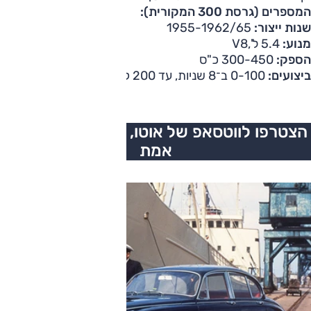
המספרים (גרסת 300 המקורית):
שנות ייצור:
1955-1962/65
מנוע:
5.4 ל',V8
הספק:
300-450 כ"ס
ביצועים:
0-100 ב־8 שניות, עד 200 קמ"ש
הצטרפו לווטסאפ של אוטו, כל העדכונים בזמן
אמת