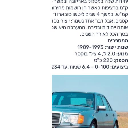
יחידות שלה במסלול באריזונה ובמשך 18 ימים כיסו 100,000
ק"מ ברציפות כאשר הן רושמות מהירות ממוצעת של 225
קמ"ש. במשך 4 שנים ליטשו סובארו ו־ STiאת המתכון בשינויים
קטנים, אבל דבר אחד נשמר: ייצור בסדרות קטנות כדי לשמור
אותה ייחודית ונדירה. ההערכה היא שכ־700 יחידות ממנה נבנו
בסך הכל לאורך השנים.
המספרים
שנות ייצור:
1989-1993
מנוע:
2.0 ל', 4 ציל' בוקסר
הספק:
220 כ"ס
ביצועים:
0-100 – 6.4 שניות, עד 234 קמ"ש