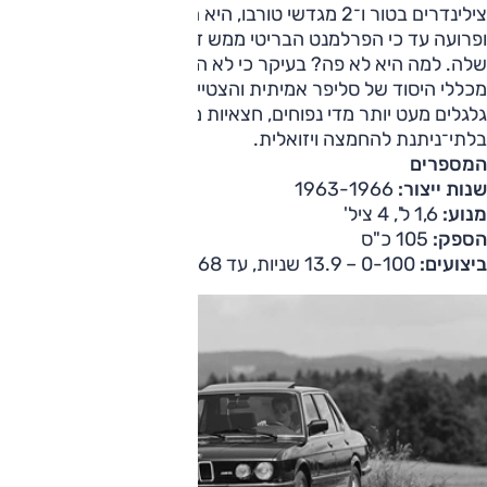
צילינדרים בטור ו־2 מגדשי טורבו, היא הייתה כל־כך חזקה
ופרועה עד כי הפרלמנט הבריטי ממש דן באפשרות לאסור מכירה
שלה. למה היא לא פה? בעיקר כי לא הצליחה לשמור על אחד
מכללי היסוד של סליפר אמיתית והצטיידה בכונסי אוויר, בתי
גלגלים מעט יותר מדי נפוחים, חצאיות מוגזמות וכנף אחורית
בלתי־ניתנת להחמצה ויזואלית.
המספרים
שנות ייצור:
1963-1966
מנוע:
1,6 ל', 4 ציל'
הספק:
105 כ"ס
ביצועים:
0-100 – 13.9 שניות, עד 168 קמ"ש