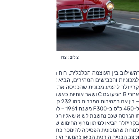
צילום: יצרן
"השילוב בין העוצמה הכלכלית, רוח החופש, הביקוש
למכוניות והכבישים המהירים, הביא את יצרנית הרכב
קרייזלר להציע מכונית שהכניסה את השוק לשוק"
אחרי B הגיעו גם C ושאר אותיות כאשר כל עדכון מעלה את הרף
– בין אם במהירות המרבית כמו 232 קמ"ש או ההספק שהעפיל
ל-450 כ"ס ב-F300 משנת 1961 – למכונית עם בלמי תוף, כן?
זו הגרסה שגם נחשבת לשיא שאליו הגיע הדגם, חילופי גברי
בקרייזלר הביאו למיתון מרוץ החימוש של ה-300.
למרות שהמכונית הפסיקה להימכר כחדשה ב-1962, הביקוש
וקצב הבנייה הידנית הביאו להמשך הייצור שלה עד שנת 1965.