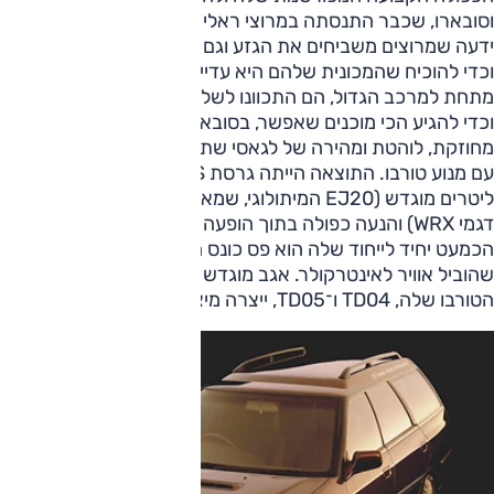
וסובארו, שכבר התנסתה במרוצי ראלי עם לאונה כפולת ההנעה,
ידעה שמרוצים משביחים את הגזע וגם עושים יופי של יחסי ציבור.
וכדי להוכיח שהמכונית שלהם היא עדיין "סובארו אמיתית" גם
מתחת למרכב הגדול, הם התכוונו לשלוח אותה לשם.
וכדי להגיע הכי מוכנים שאפשר, בסובארו התכוונו לייצר גרסה
מחוזקת, לוהטת ומהירה של לגאסי שתשלב את ההנעה הכפולה
עם מנוע טורבו. התוצאה הייתה גרסת RS שארזה מנוע שני
ליטרים מוגדש (EJ20 המיתולוגי, שמאוחר יותר שימוש את כל
דגמי WRX) והנעה כפולה בתוך הופעה מצטנעת, שהרמז החיצוני
הכמעט יחיד לייחוד שלה הוא פס כונס האוויר במכסה המנוע
שהוביל אוויר לאינטרקולר. אגב מוגדש ואינטרקולר, את מגדשי
הטורבו שלה, TD04 ו־TD05, ייצרה מיצובישי...