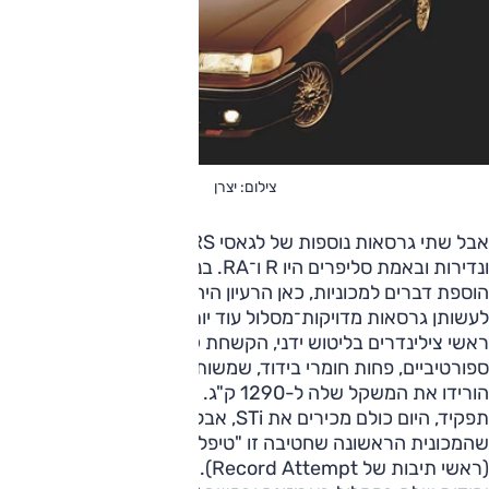
צילום: יצרן
אבל שתי גרסאות נוספות של לגאסי RS שהיו עוד יותר נחבאות
ונדירות ובאמת סליפרים היו R ו־RA. בניגוד לנוהג שהתבסס על
הוספת דברים למכוניות, כאן הרעיון היה להפשיט אותן כדי
לעשותן גרסאות מדויקות־מסלול עוד יותר. בוכנות מחוזקות,
ראשי צילינדרים בליטוש ידני, הקשחת קפיצים, צמיגים
ספורטיביים, פחות חומרי בידוד, שמשות דקות יותר - וכל אלה
הורידו את המשקל שלה ל-1290 ק"ג. והיה למכונית הזו עוד
תפקיד, היום כולם מכירים את STi, אבל לא הרבה יודעים
שהמכונית הראשונה שחטיבה זו "טיפלה" בה הייתה לגאסי RA
(ראשי תיבות של Record Attempt). בינואר 1989 התייצבו 4