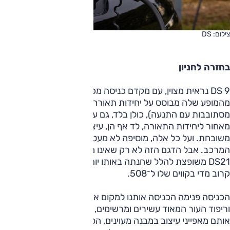
צילום: DS
בחזרה לחניון
DS 9 נראית מצוין, עם מקדם כניסה מכובד ביותר. אבל. הרבה
מהמופע שלה מבוסס על יחידות תאורה מרשימות ומתוחכמות (הן
מסתובבות עם התנעה), כולן בלד, גם על השבכה המרשימה. גם
מאחור ליחידות התאורה, לד אף הן, עיצוב מיוחד והופעה
משובחת. ועל כל אלה, מוסיפה לא מעט סיומת הקופה של
המרכב. אבל הדגם הזה לא רק שאינו מיוחד — ותעיד על כך
DS21 משופצת להלל שחנתה באותו יום במלון — אלא שהוא
קרוב מדי בקווים שלו ל־508.
הכניסה פנימה הכניסה אותנו למקום אחר. השילוב בין דיפון
וריפוד העור המאוד עשירים ומרשימים, הפריטים באלומיניום, ובין
אותם מאפייני עיצוב במבנה מעוינים, הפרטים הקטנים כמו