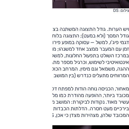
צילום: DS
ויש הערות. גודל התצוגה המשתנה בצג המרכזי קטן מזה של
גודל המסך (ולא במעט); התצוגה בלוח המחוונים — וכמו בעוד
דגמי פיג'ו, למשל — עסוקה במופע פירוטכני תמוה ובעיקר גוזל
זמן עם המעבר ממצב אחד למשנהו; מופע המעוינים באלומיניום
במרכז השולט בתפעול החלונות, למשל, נאה למראה, לא מאד
אינטואיטיבי לשימוש, וכרגיל מספר מתגים מוסתרים על־ידי
ההגה, משמאל וגם מימין. המרחב הכולל לפנים בסדר, אך לא כל
המרווחים מתעלים כנדרש (בין המושב לדלת, למשל).
מאחור, הכניסה נוחה הודות למפתח דלתות מוצלח, המרחב
מכובד ביותר, ההופעה מהודרת כמו מלפנים והאבזור כאמור
עשיר מאוד. נקודות לביקורת: המושב מעט נמוך והתמיכה
בירכיים מעט חסרה. הדלתות הכבדות מאחור, על צליל הטריקה
המכובד שלהן, מצהירות מצדן כי אכן, DS השקיעה.