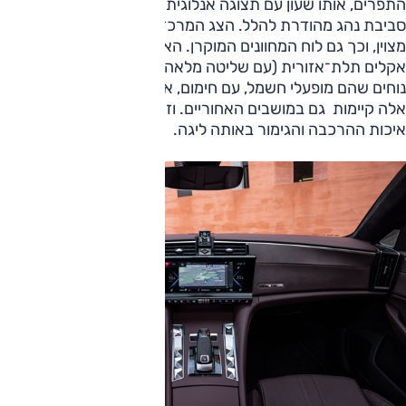
התפרים, אותו שעון עם תצוגה אנלוגית במרכז - כל אלה יוצרים
סביבת נהג מהודרת להלל. הצג המרכזי גדול, "12.3, והוא נראה
מצוין, וכך גם לוח המחוונים המוקרן. האבזור העשיר כולל בקרת
אקלים תלת־אזורית (עם שליטה מלאה גם מאחור), מושבים מאוד
נוחים שהם מופעלי חשמל, עם חימום, אוורור ועיסוי — ותכונות
אלה קיימות גם במושבים האחוריים. וזה לא רק נראה טוב, גם
איכות ההרכבה והגימור באותה ליגה.