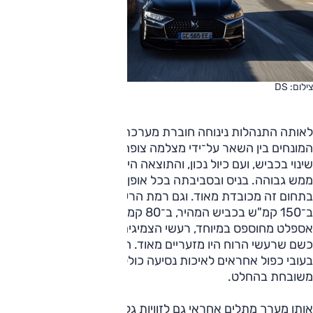
צילום: DS
לאותה התנהלות נינוחה חוברת מערכת מתלים אדפטיביים
המונחים בין השאר על־ידי מצלמה צופה־פני־שיבוש באספלט או
שינוי בכביש, ועם כיול נכון, והתוצאה היא נוחות נסיעה ברמה
ממש גבוהה. בניס ובסביבתה בכל אופן, הפגינה 9 כי יכולתה
בתחום זה מכובדת מאוד. וגם רמת הרעש; בין אם מדובר היה
ב־150 קמ"ש בכביש המהיר, ב־80 קמ"ש בכביש משני עם
אספלט מחוספס במיוחד, רעשי הצמיגים לא נשמעו בפנים, ממש
כשם שרעשי הרוח היו מזעריים מאוד. הרבה חומרי בידוד, שמשות
בעובי כפול אחראים לאיכות נסיעה כוללת שהייתה, לפחות שם,
משובחת בהחלט.
אותו מערך מתלים אחראי גם לזוויות גלגול מצומצמות מאוד.