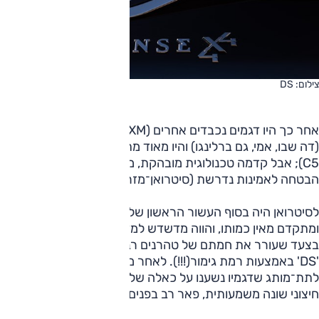
צילום: DS
אחר כך היו דגמים נכבדים אחרים (CX, XM), היו גם מבריקים
(דה שבו, אמי, גם ברלינגו) והיו מאוד מתקדמים (BX, קסנטיה,
C5); אבל קדמה טכנולוגית מובהקת, מה לעשות, לא תמיד הייתה
הבטחה לאמינות נדרשת (סיטרואן־מזראטי SM והלאה).
לסיטרואן היה בסוף העשור הראשון של המאה עבר מפואר
ומתקדם מאין כמותו, והווה מדשדש למדי. ב־2009 החליטה,
בצעד שעורר את חמתם של טהרנים רבים, להחיות את הסימול
'DS' באמצעות רמת גימור(!!!). לאחר מכן שימש סימול זה כבסיס
לתת־מותג שדגמיו נשענו על כאלה של סיטרואן, אבל עם עיצוב
חיצוני שונה משמעותית, פאר רב בפנים.