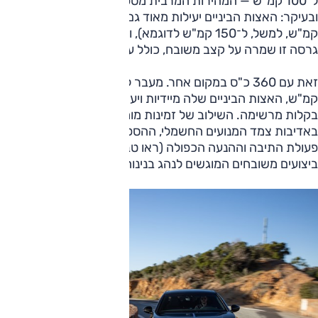
ל־100 קמ"ש — המהירות המרבית מספקת (240 קמ"ש),
ובעיקר: האצות הביניים יעילות מאוד גם בכביש המהיר (מ־110
קמ"ש, למשל, ל־150 קמ"ש לדוגמא), וגם במעלות ההרריים
גרסה זו שמרה על קצב משובח, כולל עקיפות יעילות בתכלית.
זאת עם 360 כ"ס במקום אחר. מעבר ל־5.6 שניות ל־100
קמ"ש, האצות הביניים שלה מיידיות ויעילות ביותר ובעיקר נעשות
בקלות מרשימה. השילוב של זמינות מומנט בסל"ד ממש נמוך
באדיבות צמד המנועים החשמלי, ההספק והמומנט המשולבים,
פעולת התיבה וההנעה הכפולה (ראו טבלה), מעניק לרכב
ביצועים משובחים המוגשים לנהג בנינוחות רבה, גם בעומס כבד.