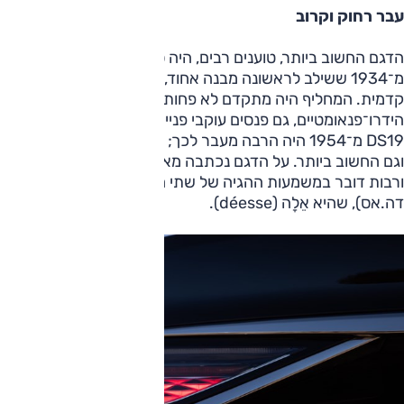
עבר רחוק וקרוב
הדגם החשוב ביותר, טוענים רבים, היה סיטרואן טרקסיון אוונט
מ־1934 ששילב לראשונה מבנה אחוד, מתלים נפרדים והנעה
קדמית. המחליף היה מתקדם לא פחות — עם מתלים
הידרו־פנאומטיים, גם פנסים עוקבי פנייה — אבל העיצוב של
DS19 מ־1954 היה הרבה מעבר לכך; לדעת רבים, הטוב ביותר,
וגם החשוב ביותר. על הדגם נכתבה מאסה (רולאן בארת, 1958),
ורבות דובר במשמעות ההגיה של שתי האותיות (בצרפתית
דה.אס), שהיא אֵלָה (déesse).