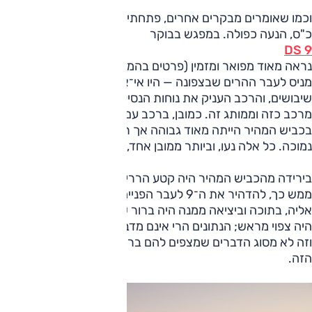
וכמו שאומרים מבקרים אחרים, פתחתי במנה העיקרית: 360
כ"ס, הנעה כפולה. במפגש בבוקר
DS 9
נראה מאוד מפואר ומזמין (פרטים בהמשך). בהמשך — ביציאה
מניס לעבר ההרים שבצפונה — היו אי־אלה פסי הרעדה וקצת
שיבושים, והרכב העניק את נוחות הנסיעה הנדרשת, כנדרש
מרכב כזה וממותג זה. כמובן, ברכב עם נתונים כאלה, המהירות
בכביש המהיר הייתה מאוד גבוהה אך רמת הרעש בהחלט
נמוכה. כל אלה נעו, וביותר ממובן אחד, בין הצפוי לנדרש.
בירידה מהכביש המהיר היה קטע הררי, מתפתל, כך שהתבקש,
ממש כך, להדהיר את ה־9 לעבר הפנייה. אלא שעם הכניסה
אליה, בתוכה וביציאה ממנה היה ברור שקורה כאן משהו שלא
היה צפוי מראש; הנתונים הרי אינם מדברים על דברים כאלה —
וזה לא מסוג הדברים שמצפים להם ברכב מכובד של המותג
הזה.