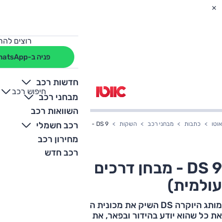
רוצים להת
פניה ב-WhatsApp
חדשות רכב
חיפוש רכב
+
-
מבחני רכב
השוואות רכב
רכב חשמלי
אוטו
כתבות
מבחני רכב
השקות
DS 9 - מבחן דרכים (השקה עולמית)
מחירון רכב
רכב חדש
DS 9 - מבחן דרכים (השקה
עולמית)
מותג היוקרה DS השיק את מכונית הדגל שלו, 9, והעניק לה
את כל שהוא יודע בהידור ובפאר, את קצה היכולת של PSA