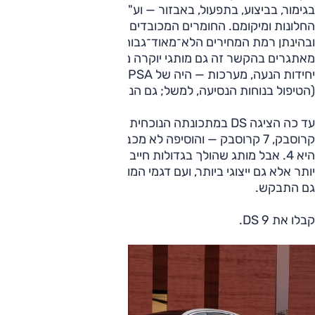
בגימור, בביצוע, בתפעול, באבזור — וע"ע מוטיב המעוינים, או פקדי
החלונות ומיקומם. החומרים המכובדים היו עשירים במפגיע —
ובהינתן רמת המחירים הלא־מאוד־גבוהה ביחס, מרשימים מאוד,
מאתגרים בהקשר זה גם מותגי יוקרה מבוססים. הבסיס — רצפה,
יחידות הנעה, מערכות — היה של PSA עם השפעה של סיטרואן
(הטיפול בנוחות הנסיעה, למשל; גם הנדסת האנוש...).
עד כה הציגה DS במתכונתה הנוכחית שני דגמי פנאי — 3
קרוסבק, 7 קרוסבק — והוסיפה לא מכבר גם משפחתית, הלא
היא 4. אבל מותג שהולך בגדולות חייב משהו שהוא לא רק גדול
יותר אלא גם ייצוגי ביותר, ועם דגמי המופת הגדולים של פעם, זה
גם התבקש.
קבלו את DS 9.