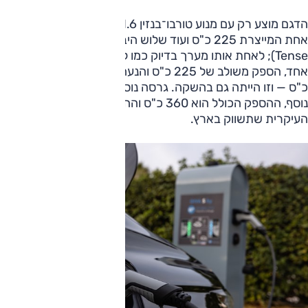
הדגם מוצע רק עם מנוע טורבו־בנזין 1.6 ליטר; זה משרת גרסה
אחת המייצרת 225 כ"ס ועוד שלוש היברידיות־נטענות (E-
Tense); לאחת אותו מערך בדיוק כמו ל־508, עם מנוע חשמלי
אחד, הספק משולב של 225 כ"ס והנעה קדמית, ולנוספת 250
כ"ס — וזו הייתה גם בהשקה. גרסה נוספת מצוידת במנוע חשמלי
נוסף, ההספק הכולל הוא 360 כ"ס וההנעה כפולה, וזו תהיה גם
העיקרית שתשווק בארץ.