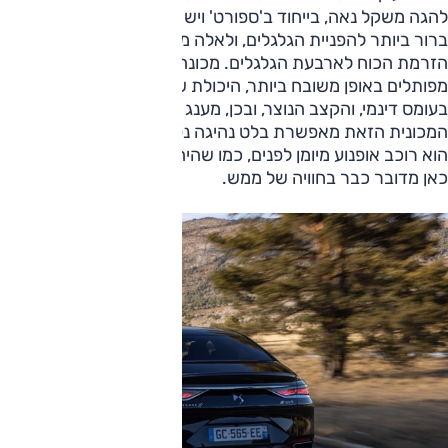
להגה משקל נאה, בייחוד ב'ספורט' ויש לו מעט שטח מת ומעבר
ברור ביותר להפניית הגלגלים, ולאלה מתווסף ניהול מעולה של
הזרמת הכוח לארבעת הגלגלים. מכונה זו מתנהלת בכבישים
מפותלים באופן משובח ביותר, היכולת שלה גבוהה מאוד גם
בעומס דינמי, והקצב הנוצר, ובכן, מענג ביותר. בכבישים האלה
המכונית הזאת מאפשרת בלט נהיגה נפלא, ואם הפרטנר שלכם
הוא רוכב אופנוע מיומן לפנים, כמו שהיה לי לאורך 30 ק"מ, אז
כאן מדובר כבר בחוויה של ממש.