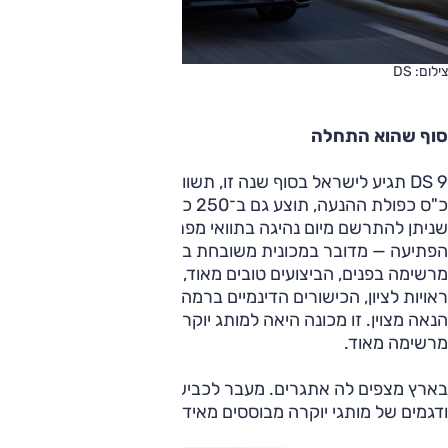
צילום: DS
סוף שהוא התחלה
DS 9 תגיע לישראל בסוף שנה זו, תשווק בעיקר בגרסת 360
כ"ס כפולת ההנעה, תוצע גם ב־250 כ"ס. לכשעצמה, וככל
שניתן להתרשם מיום נהיגה בתוואי מפתה — שבו ה־9 ממש
הפתיעה — מדובר במכונית משובחת ביותר. מכובדת בחוץ,
מרשימה בפנים, הביצועים טובים מאוד, נוחות הנסיעה ואיכותה
ראויות לציון, הכישורים הדינמיים ברמה גבוהה וכוללים מקדם
הנאה מצוין. זו מכונה היאה למותג יוקרה, והיא מגובשת מאוד,
מרשימה מאוד.
בארץ מצפים לה אתגרים. מעבר לכבישי ישראל, תג המחיר מחד
ודגמים של מותגי יוקרה מבוססים מאידך, לא יעניקו לה הנחות.