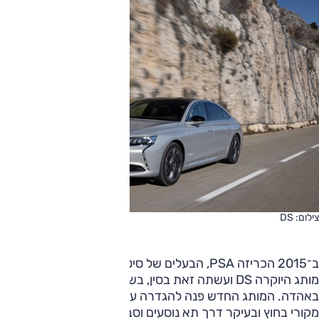
צילום: DS
ב־2015 הכריזה PSA, הבעלים של סיטרואן ופיג'ו, על הקמת
מותג היוקרה DS ועשתה זאת בסין, בשוק רכב שקיבל אותו
באהדה. המותג החדש פנה להגדרה עצמית באמצעות עיצוב
מקורי בחוץ ובעיקר דרך תא נוסעים וסביבת נהג ייחודיים —