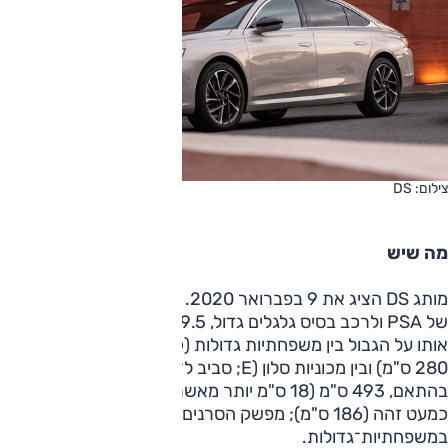
צילום: DS
מה שיש
מותג DS הציג את 9 בפברואר 2020. הבסיס הוא רצפה EMP2
של PSA ולרכב בסיס גלגלים גדול, 289.5 ס"מ — וזה ממקם
אותו על הגבול בין משפחתיות גדולות (קטגוריה D; לפיג'ו 508
280 ס"מ) ובין מכוניות סלון (E; סביב ל־295 ס"מ). אורכו נכבד
בהתאם, 493 ס"מ (18 ס"מ יותר מאשר ל־508 ס"מ), אך הרוחב
כמעט זהה (186 ס"מ); מפשק הסרנים אינו שונה וכמקובל
במשפחתיות־גדולות.