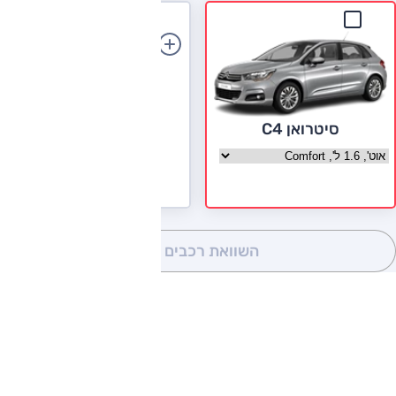
הוספת רכב
סיטרואן C4
בחר גרסה סיטרואן C4
השוואת רכבים
(0)