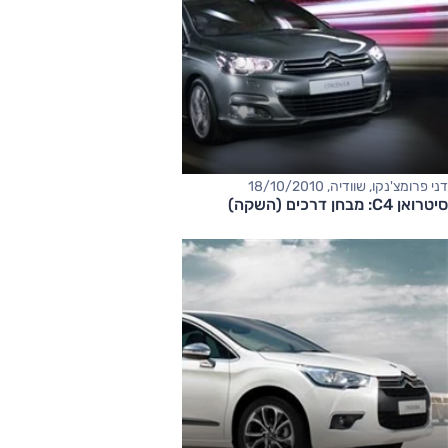
דני פרומצ'נקו, שוודיה, 18/10/2010
סיטרואן C4: מבחן דרכים (השקה)