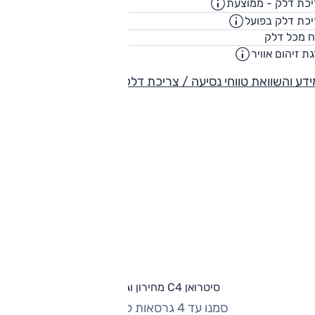
כת דלק - ממוצעת
14.5
ק"מ/ליט
כת דלק בפועל
11
ק"מ/ליט
60
ח מכל דלק
ליט
ת זיהום אוויר
דע והשוואת טווחי נסיעה / צריכת דלק
סיטרואן C4 מחירון וגרסאות
סמנו עד 4 גרסאות להשוואה