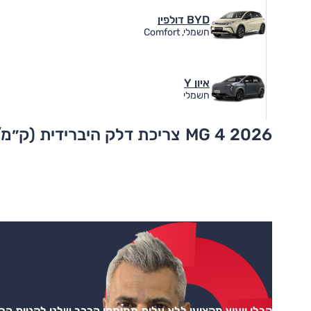
BYD דולפין
חשמלי, Comfort
איון Y
חשמלי
MG 4 2026
צריכת דלק היברידית (ק״מ/
קבלו ייעוץ מקצועי ללא עלות ממומחי הרכב שלנו לקניית ה