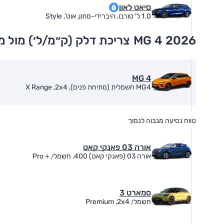
סיאט לאון
1.0 ל' טורבו, היברידי-מתון, אוט', Style
MG 4 2026
צריכת דלק (ק״מ/ל׳) מול 
MG 4
MG4 חשמלית (מתיחת פנים), X Range ,2x4
טווח נסיעה מגבוה לנמוך
אורה 03 פאנקי קאט
אורה 03 (פאנקי קאט) 400, חשמלי, + Pro
סמארט 3
חשמלי, Premium ,2x4