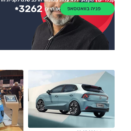
3262
*
פניה בוואטסאפ
או חייגו