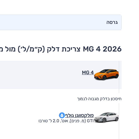
גרסה
MG 4 2026
צריכת דלק (ק״מ/ל׳) מול 
MG 4
חיסכון בדלק מגבוה לנמוך
פולקסווגן גולף
GTI (מ. פנים), אוט', 2.0 ל' טורבו