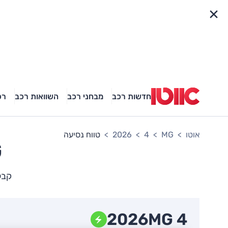
פריט מהיר
חדשות רכב
מבחני רכב
השוואות רכב
רכ
אוטו
MG
4
2026
טווח נסיעה
G
קבלת
2026
MG 4