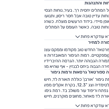
חות והתנהגות
ל המתלים יחסית רך. בעיר, נוחות הנסיעה טובה מאוד, מחוץ לעיר
חות עדיין טובה אבל חסר ריסון, ותנועות המרכב לא משוככות
פן מיידי. בידוד הרעשים מוצלח. כשהקצב סביר, אז ברוב השבילי
וחות טובה. כאשר העומס על המתלים גדול ותכוף מדי הוא מאבד
לת ריסון ואז הוא נעים פחות. בנוסף, בנסיעת שבילים הוא יחסית
א עוד
קרא פחות
עש. היכולת הדינמית גבוהה, אבל להגה שטח מת גדול, משקל קל
ורה למחיר
חושה מלאכותית.
רטאז' החדש טוב מקודמו וממקם עצמו גבוה מאוד בין דגמי הפנא
מפקטיים. רמות הגימור המאובזרות והיקרות יותר מציעות את
מורה הגבוהה יותר. הגרסה ההיברידית מתקשה להצדיק את
רה הגבוה ביחס לבנזין - אף שהיא מוצלחת יותר.
ה ספורטאז' גרסאות ורמות גימור
רמת גימור 'אורבן' כוללת תאורת לד, חישוקי "17, מפתח חכם,
מולטימדיה וצג "12.3, בקרת אקלים מפוצלת ועוד. 'אורבן טופ' מוסי
גג נפתח וריפוד עור משולב בד. רמת גימור 'EX' מוסיפה חישוקי "18,
רת לד מאחור, מחוונים מוקרנים, חיישני חנייה קדמיים, תפעול
מלי למושבים הקדמיים ופקדי הילוכים מההגה. רמת גימור
א עוד
קרא פחות
מיום', כוללת גם תאורת לד מטריקס אדפטיבית מלפנים, חישוקי