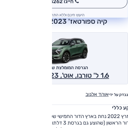
חייגו 3262
*
היעוץ חינם וללא התחייבות
קיה ספורטאז' 2023 חוות דעת
הגרסה המומלצת של אוטו
1.6 ל' טורבו, אוט', Urban 2023
אוהד אלגוב
נבדק על ידי
ע כללי
במרץ 2022 נחת בארץ הדור החמישי של הספורטאז'. לראשונה מא
הדור הראשון (שהוצע גם בגרסת 3 דלתות), ספורטאז' חוזר להציע