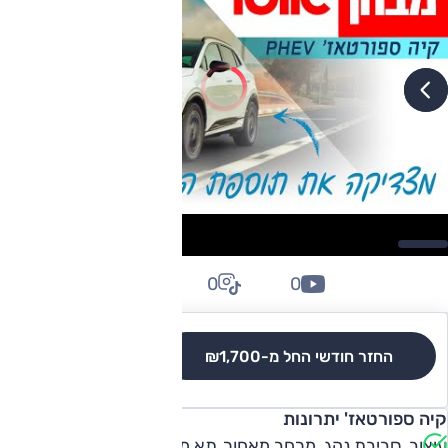
0
0
0
החזר חודשי החל מ-
₪1,700
לגרסאות והשוואה
קיה ספורטאז' יתרונות
עיצוב, סביבת נהג, מרחב מאחור, תא מטען, אבזור, נוחות נסיעה