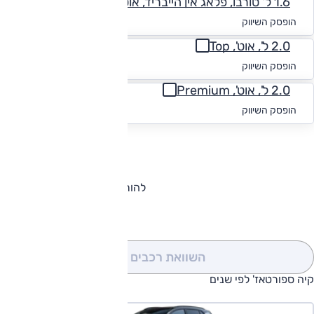
1.6 ל' טורבו, פלאג אין הייבריד, אוט', GT-Line, 4x4
החל מ-₪
1,984
הופסק השיווק
2.0 ל', אוט', Top
החל מ-₪
1,796
הופסק השיווק
2.0 ל', אוט', Premium
החל מ-₪
1,899
הופסק השיווק
להורדת קטלוג קיה ספורטאז'
השוואת רכבים
(0)
קיה ספורטאז' לפי שנים