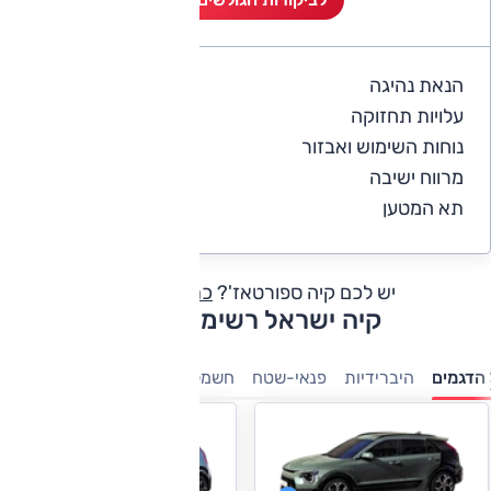
הנאת נהיגה
3.7
עלויות תחזוקה
3.3
נוחות השימוש ואבזור
3.9
מרווח ישיבה
4.2
תא המטען
3.7
יש לכם קיה ספורטאז'?
כתבו חוות דעת
קיה ישראל רשימת דגמים
הדגמים
היברידיות
פנאי-שטח
חשמלי
7 מושבים
משפחתיות