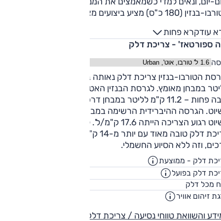
ם-יום, ונאים למדי כשמאמצים את המנוע – אך אז הוא רועש. מנו
הטורבו-בנזין (180 כ"ס) מציע ביצועים מצוינים עם צבירת קצב טובה
במעלה הררי ארוך. התיבה פועלת באופן מאוד חלק (ולכן אינה
א עוד
קרא פחות
 ומיידית), ולעיתים סובלת מתגובות איטיות. גרסת הפלאג אין
ה ספורטאז' - צריכת דלק
(265 כ"ס והנעה כפולה) זריזה עוד יותר, אם כי חסרה לו
ה"אקסטרה" שיש לחלק מהמתחרים הנטענים בסעיף זה (ראב4,
סה
3008). פעולת תיבת ההילוכים חלקה אבל אינה מיידית גם כאן.
לגרסת הטורבו-בנזין צריכת דלק נאותה ביחס לביצועים – 2.3
ידת ההנעה פועלת בצורה שקטה וחלקה מאוד כמעט תמיד. במצב
לליטר במבחן מאומץ. לגרסת הבנזין האטמוספרית (2.0 ל') צריכה
מלי הביצועים סבירים ומספקים ליום-ליום.
טובה פחות – 11.2 ק"מ לליטר במבחן דרכים וכ-13 ק"מ לליטר
בשיוט. הגרסה ההיברידית הרשימה במבחן ונעה סביב 12.7 ק"מ/ל'
בשיוט רגוע הצריכה הייתה 17.6 ק"מ/ל'. לגרסת ההיברידית-נטענת
צריכת דלק טובה מאוד עם יותר מ-14 ק"מ לליטר בממוצע במבחן
ים, וזה ללא הסיוע החשמלי.
כת דלק - ממוצעת
14.3
ק"מ/ליט
כת דלק בפועל
11.6
ק"מ/ליט
54
ח מכל דלק
ליט
ת זיהום אוויר
1
דע והשוואת טווחי נסיעה / צריכת דלק