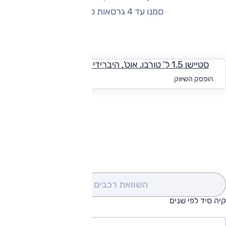
סמנו עד 4 גרסאות להשוואה
החזר חודשי
סטיישן 1.5 ל' טורבו, אוט', היברידי מתון
החל מ-₪
1,174
הופסק השיווק
להורדת קטלוג קיה סיד
השוואת רכבים
(0)
קיה סיד לפי שנים