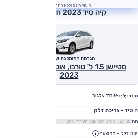
היעוץ חינם וללא התחייבות
קיה סיד 2023 חוות דעת
הגרסה המומלצת של אוטו
סטיישן 1.5 ל' טורבו, אוט', היברידי מתון
2023
אוהד אלגוב
נבדק על ידי
ה סיד - צריכת דלק
סה
כת דלק - ממוצעת
17.8
ק"מ/ליט