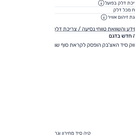
כת דלק בפועל
14.4
ק"מ/ליט
50
ח מכל דלק
ליט
ת זיהום אוויר
דע והשוואת טווחי נסיעה / צריכת דלק
 חדש בדגם
וק סיד האצ'בק הופסק לקראת סוף שנת 2023.
קיה סיד מחירון וגרסאות