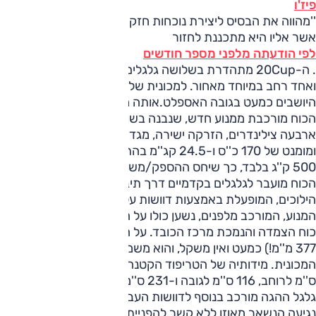
פיז'ו
''מהווה את הבסיס ליצירת נוכחות חזקה על מסלול המרוצים'',
אשר אליו היא מתכננת לחזור
לפי הודעתה מלפני מספר חודשים
. ה-20Cup מתהדרת בשלושה גלגלים בלבד, שניים מלפנים
ואחד רחב במיוחד מאחור. למכונית שלדה מקרבון ומקום לשניים,
היושבים כמעט בגובה האספלט.אותה מכונית, שני צבעיםיחידת
הכוח מורכבת ממנוע חדש, שנבנה בשותפות עם חברת ב.מ.וו, לו
ארבעה צילינדרים, הזרקה ישירה, מגדש טורבו ונתוני הספק
ומומנט של 170 כ''ס ו-24.5 קג''מ בהתאמה. משקל המכונית
500 ק''ג בלבד, כך שיחס ההספק/משקל שלה מרשים ביותר.
הכוח מועבר לגלגלים בקדמיים דרך תיבה סיקוונסיאלית בת ששה
הילוכים, המופעלת באמצעות דוושות על גבי ההגה. משקל
המנוע, המורכב מלפנים, נשען כולו על הגלגלים הקדמיים, ליצירת
כוח הצמדה והנמכת מרכז הכובד. על הגלגל האחורי (ברוחב
377 מ''מ!) כמעט ואין משקל, והוא משמש אך ורק להפניית
המכונית. מידותיה של הטריפוד הקטנה 363 ס''מ לאורך, 177
ס''מ לרוחב, 116 ס''מ לגובה ו-231 ס''מ לבסיס הגלגלים. על
גלגל ההגה מורכב בנוסף לדוושות העברת ההילוכים גם מסך
נגיעה הנשאר מאוזן ללא קשר להפניית ההגה. המסך מציג,