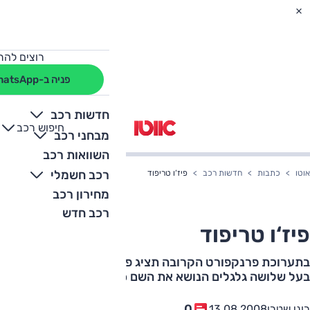
רוצים להת
פניה ב-WhatsApp
חדשות רכב
חיפוש רכב
+
-
מבחני רכב
השוואות רכב
רכב חשמלי
אוטו
כתבות
חדשות רכב
פיז‘ו טריפוד
מחירון רכב
רכב חדש
פיז‘ו טריפוד
בתערוכת פרנקפורט הקרובה תציג פיז‘ו תלת-רגל – קונספט
בעל שלושה גלגלים הנושא את השם 20Cup
0
רוני שטרן
13.08.2008