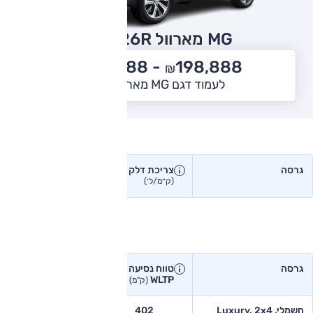
MG מארוול R
2026
214,888
198,888 -
₪
₪
לעמוד דגם MG מארוול R
צריכת דלק בפועל
גרסה
צריכת דלק
צריכת דלק יצרן
בפועל
(ק״מ/ל׳)
(ק״מ/ל׳)
טווח נסיעה בפועל
גרסה
טווח נסיעה יצרן
טווח נסיעה
WLTP
בפועל<
(ק"מ)
(ק"מ)
חשמלי, Luxury, 2x4
402
-