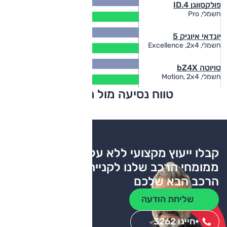
פולקסווגן ID.4
424
חשמלי, Pro
(ק"מ)
יונדאי איוניק 5
462
חשמלי, Excellence ,2x4
(ק"מ)
טויוטה bZ4X
407
חשמלי, Motion, 2x4
(ק"מ)
טווח נסיעה מול מתחרים
צריכת דלק
קבלו ייעוץ מקצועי ללא עלות
ממומחי הרכב שלנו לקניית
הרכב הבא שלכם
שליחת הודעה
חייגו 3262
*