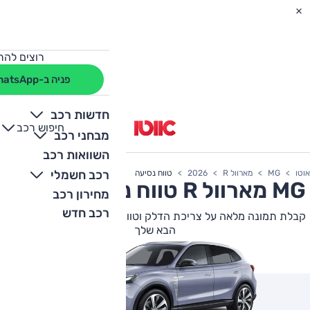
רוצים להת
פניה ב-WhatsApp
חדשות רכב
חיפוש רכב
+
-
מבחני רכב
השוואות רכב
רכב חשמלי
אוטו
MG
מארוול R
2026
טווח נסיעה
MG
מארוול R
טווח נסיעה חשמלי
מחירון רכב
רכב חדש
קבלת תמונה מלאה על צריכת הדלק וטווח הנסיעה של MG מארוול R
הבא שלך