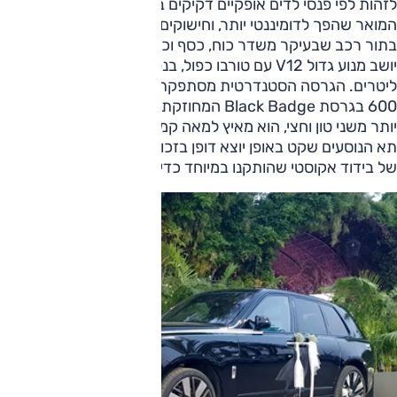
לזהות לפי פנסי לדים אופקיים דקיקים בחזית, גריל ה"פנתאון"
המואר שהפך לדומיננטי יותר, וחישוקים בעיצוב אווירודינמי חדש.
בתור רכב שבעיקר משדר כוח, כסף וכבוד, תחת מכסה המנוע
יושב מנוע גדול V12 עם טורבו כפול, בנפח של כמעט שבעה
ליטרים. הגרסה הסטנדרטית מסתפקת בכ-500 כ"ס, ובסביבות
600 בגרסת Black Badge המחוזקת. למרות שהרכב שוקל
יותר משני טון וחצי, הוא מאיץ למאה קמ"ש בכחמש שניות בלבד.
תא הנוסעים שקט באופן יוצא דופן בזכות עשרות קילוגרמים רבים
של בידוד אקוסטי שהותקנו במיוחד כדי לחסום רעשי כביש.