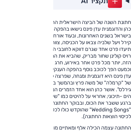
תקציר AI
חתונת השנה של הביצה הישראלית התקיימה אמש, הזמר אושר
כהן והדוגמנית עדן פינס נישאו בהפקה מהמפוארות שראינו
בישראל בשנים האחרונות, ובעוד אורחים כמו עומר אדם, נועה
קירל ויעל שלביה צבאו על הכניסה, צוותי הצילום מחוץ למתחם
תיעדו פרט אחד שגרם דווקא לחובבי הרכב לעצור הכל. רולס
רויס קולינן שחור מבריק, שהביא את החתן אל החופה. הרכב
הזה, יותר מכל פרט אחר באירוע, חרג ממסגרת "רכב החתן"
וכמעט הפך לכוכב נוסף בהפקה הענקית.
עדן פינס היא דוגמנית ומנחה, שפרצה לתודעה הציבורית בקליפ
של "קרמלה" של משה פרץ ובהמשך בדוקו-ריאליטי "איט
גירלס". אושר כהן הוא אחד הזמרים המבוקשים בסצנת הפופ
הים -תיכוני, אחראי על להיטים כמו "שישרפו הקנאים" שהתנגן
ברגע ששבר את הכוס, ובבוקר החתונה שחרר מיני אלבום בשם
"Wedding Songs" שהוקדש כולו לכלתו (זה בטוח לא יזיק
לכיסוי הוצאות החתונה).
החתונה עצמה הכילה אלף ומאתיים מוזמנים, ארבעים אלף