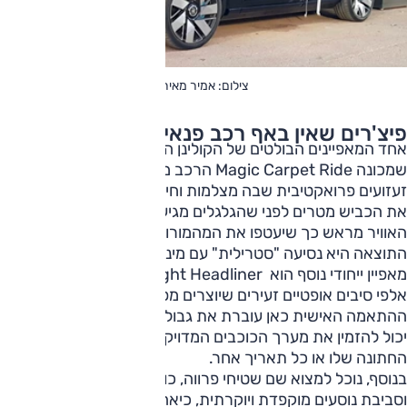
צילום: אמיר מאירי
פיצ'רים שאין באף רכב פנאי אחר על הכביש
אחד המאפיינים הבולטים של הקולינן היא מערכת המתלים
שמכונה Magic Carpet Ride הרכב מצויד במערכת בקרת
זעזועים פרואקטיבית שבה מצלמות וחיישני ראייה קדמית סורקים
את הכביש מטרים לפני שהגלגלים מגיעים אליו ומכוונים את מתלי
האוויר מראש כך שיעטפו את המהמורות, מכסי הביוב והבליטות.
התוצאה היא נסיעה "סטרילית" עם מינימום רעש וטלטולים.
מאפיין ייחודי נוסף הוא Starlight Headliner תקרה שמלאה
אלפי סיבים אופטיים זעירים שיוצרים מפת שמיים זרועי כוכבים.
ההתאמה האישית כאן עוברת את גבולות ההיגיון, כיוון שהלקוח
יכול להזמין את מערך הכוכבים המדויק ליום הלידה שלו, יום
החתונה שלו או כל תאריך אחר.
בנוסף, נוכל למצוא שם שטיחי פרווה, כוסות קריסטל ממותגות
וסביבת נוסעים מוקפדת ויוקרתית, כיאה למותג היוקרה המפורסם