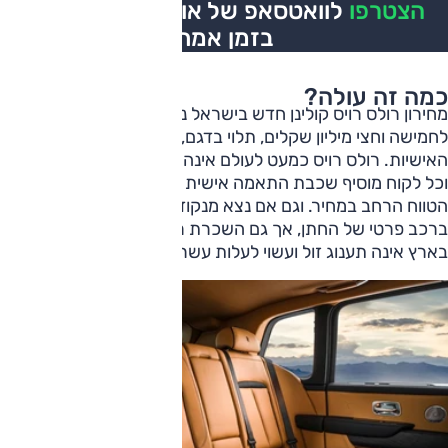
הצטרפו
לוואטסאפ של אוטו, כל העדכונים
בזמן אמת
כמה זה עולה?
מחירון רולס רויס קולינן חדש בישראל נע בין ארבעה וחצי
לחמישה וחצי מיליון שקלים, תלוי בדגם, באבזור ובהתאמות
האישיות. רולס רויס כמעט לעולם אינה מייצר שני כלי רכב זהים,
וכל לקוח מוסיף שכבת התאמה אישית בעצמו, מה שמסביר את
הטווח הרחב במחיר. וגם אם נצא מנקודת ההנחה שלא מדובר
ברכב פרטי של החתן, אך גם השכרת רולס רויס לערב אחד
בארץ אינה תענוג זול ועשוי לעלות עשרות אלפי שקלים.