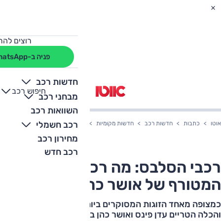
רוצים להת
פניה ב-WhatsApp
חדשות רכב
חיפוש רכב
+
-
מבחני רכב
השוואות רכב
רכב חשמלי
אוטו
כתבות
חדשות רכב
חדשות מקומיות
רכבי הסלבס: מה רכב החתונה המטור
מחירון רכב
רכב חדש
רכבי הסלבס: מה רכב החתונה
המטורף של אושר כהן ועדן פינס?
כמצופה מאחד הזוגות המסוקרים ביותר בתקשורת, החתן
והכלה הטריים עדן פינס ואושר כהן בחרו להגיע לאירוע