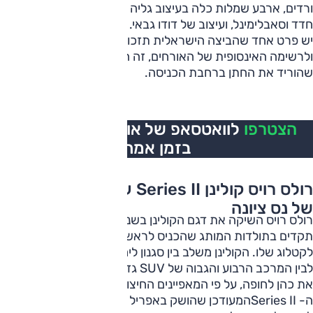
ורדים, ארבע שמלות כלה בעיצוב גליה להב, הופעות של שרית
חדד וסאבלימינל, ועיצוב של דודו גבאי. אבל בסיכומו של ערב, אם
יש פרט אחד שהביצה הישראלית תזכור מעבר לשמלות
ולרשימה האינסופית של האורחים, זה הרכב השחור המבריק
שהוריד את החתן ברחבת הכניסה.
הצטרפו
לוואטסאפ של אוטו, כל העדכונים
בזמן אמת
רולס רויס קולינן Series II על השטיח האדום
של נס ציונה
רולס רויס השיקה את דגם הקולינן בשנת 2018, בצעד חסר
תקדים בתולדות המותג שהכניס לראשונה רכב פנאי שטח
לקטלוג שלו. הקולינן משלב בין סגנון לימוזינה קלאסי מבפנים,
לבין המרכב הרבוע והגבוה של SUV גדול מבחוץ. הדגם שהביא
את כהן לחופה, על פי המאפיינים החיצוניים בתמונה, הוא כנראה
ה- Series IIהמעודכן שהושק באפריל 2024. את העדכון אפשר