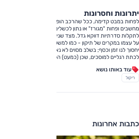
יתרונות וחסרונות
לפחות במבט קדימה, ככל שהרכב הופך למוצר שמבוסס על
מחשבים ופחות "מגורז" או נתון לכשלים מסורתיים, כך גם הסיכון
לתקלות סדרתיות דווקא גדל. מצד שני, המוטיב שמתחיל לחזור
על עצמו במקרים של תיקון - כמו למשל חומרה, בסופו של דבר
יחסוך לנו זמן וכסף; בשלב מסוים לא נאלץ בכל קריאת שירות
לכתת רגליים למוסכים, שכן (כמעט) הכל יבוצע מרחוק.
עוד באותו נושא
ריקול
כתבות אחרונות