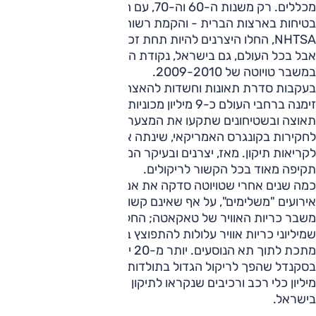
מכללים. רק משנות ה-60 וה-70, עם החמרת האכיפה של
בטיחות בארצות הברית - והקמת רשות הבטיחות האמריקאית
NHTSA, החלו היצרנים להיות תחת זכוכית מגדלת.
אבל בכל העולם, גם בישראל, נקודת המפנה הגיעה, כנראה
במשבר טויוטה של 2009-2010.
בעקבות סדרת תאונות וחשדות להאצה בלתי נשלטת, טויוטה
זימנה ברחבי העולם כ-9 מיליון מכוניות בגין בעיות בדוושות
תאוצה ובשטיחונים שתקעו את המצערת. הפרשה, שהובילה
לחקירות בקונגרס האמריקאי, שינתה את היחס של התעשייה
לקריאות תיקון. מאז, יצרנים ובעיקר המחוקקים עברו לגישה
תקיפה מאוד בכל הקשור לריקולים.
כמה שנים אחרי שטויוטה סדקה את אמון הציבור הגיעו שני
אירועים "משלימים", על אף שאינם קשורים אחד לאחר. הראשון,
משבר כריות האוויר של טאקאטה; החל מ-2013 התברר
שמיליוני כריות אוויר עלולות להתפוצץ בזמן תאונה ולפזר רסיסי
מתכת לתוך תא הנוסעים. יותר מ-20 יצרניות רכב הושפעו
בסקנדל שהפך לריקול הגדול בתולדות הענף עם יותר מ-100
מיליון כלי רכב ורכיבים שנקראו לתיקון ברחבי העולם, כולל
בישראל.