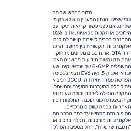
הדור החדש של הריקולים
כפי שציינו, הנתון המעניין הוא לא רק מספר הריקולים, אלא האופי
שלהם. אם לפני עשור קריאות תיקון עסקו בעיקר במנועים, תיבות
הילוכים או תקלות מכאניות, אז ב-2026 חלק משמעותי
מהחזרת רכבים לשירות קשור לתוכנה, סוללות, מערכות בטיחות
אלקטרוניות ותקשורת בין מחשבי הרכב והאמצעי לכיול מחדש
דרך OTA, או עדכונים מקוונים מרחוק.
אחת הדוגמאות הידועות מהשנים האחרונות קשורה לפלטפורמה
החשמלית E-GMP של יונדאי וקיה, שעליה מבוססים בין היתר
יונדאי איוניק 5, קיה EV6 ודגמי ג'נסיס החשמליים. במרכז
הפרשה עמדה יחידת ה-ICCU, רכיב אלקטרוני שאחראי על
ניהול חלק ממערכות הטעינה והחשמל ברכב. בחלק מהמקרים
התקלה הובילה לאובדן יכולת טעינה ואף להשבתת הרכב. יונדאי
וקיה ביצעו עדכוני תוכנה, החלפות רכיבים והגדלת מסגרת
האחריות בכמה שווקים מרכזיים.
הסיפור הזה ממחיש עד כמה הרכב החשמלי תלוי במערכות
אלקטרוניות מורכבות. תקלה ברכיב אחד יכולה לגרום למעין
"תגובת שרשרת", החל מטעינת הסוללה ועד אספקת החשמל