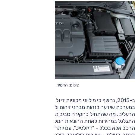
צילום: הדמיה
ב-2015, נחשף כי מיליוני מכוניות דיזל של קונצרן פולקסווגן צוידו
במערכת שידעה לזהות מבחני זיהום ולהפחית זמנית את רף
הרעלים. מה שהתחיל כחקירה סביב מנועי דיזל בארצות הברית
התגלגל במהירות לאחת ההונאות המקוממות ביותר לא בענף
הרכב אלא בכלל - "דיזלגייט", עם יותר מ-11 מיליון כלי רכב