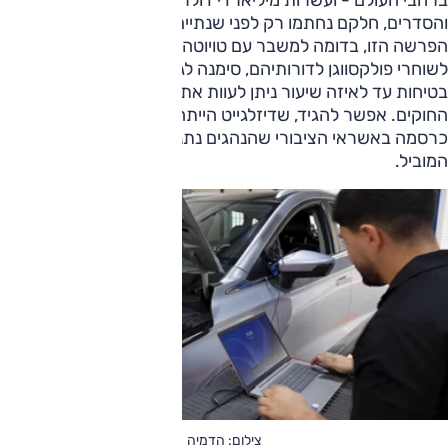
ברחבי העולם - ועשרות מיליארדי דולרים בקנסות, פיצויים
והסדרים, חלקם נחתמו רק לפני שנתיים.
הפרשה הזו, בדומה למשבר עם טויוטה, מעבר לשבר שהיא גרמה
לשוחרי פולקסווגן לדורותיהם, סימנה לגופים שאחראים על
בטיחות עד לאיזה שיעור ניתן לעוות את התוצאות כדי לעקוף את
החוקים. אפשר להגיד, שדיזלגייט הייתה אירוע מכונן, משום שהיא
כרסמה באשראי הציבורי שהנהגים נתנו לקונצרן האירופי
המוביל.
צילום: הדמיה