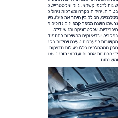
שונות לדגמי קשקאי, ג'וק ואקסטרייל, סביב מערכות דלק, חגורות
בטיחות, יחידות בקרה ומערכות ניהול סוללה. גם בקונצרן
סטלנטיס, הכולל בין היתר את פיג'ו, סיטרואן, אופל, פיאט ו-DS,
נרשמו השנה מספר קמפיינים גדולים מאוד הקשורים למערכות
היברידיות, אלקטרוניקה ומנועי דיזל.
במקביל, יונדאי וקיה ממשיכות להתמודד בעולם עם תקלות
הקשורות למערכות טעינה ויחידות בקרה ברכבים מחושמלים.
חלק מהמהלכים כללו פעולות מדויקות של "הרגעת השטח" על
ידי הרחבות אחריות ועדכוני תוכנה שנועדו להפחית תקלות
והשבתות.