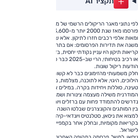
תקציר AI
לפי נתוני מאגר הריקולים הרשמי של משרד התחבורה, בישראל
פורסמו מאז שנת 2000 יותר מ-3,600 הודעות ריקול שונות
ומאות אלפי רכבים חזרו לתיקון. אלא שהפרק שבו אנחנו נמצאים
משנה את תדירות הפרסומים: אם בתחילת העשור הקודם
קריאות תיקון היו עניין נקודתי יחסית, בדרך כלל סביב ליקוי מכאני
או רכיב בטיחותי, הרי שב-2025 כבר פורסמו בישראל כ-480
הודעות ריקול שונות.
חלק משמעותי מהזימונים כבר לא קשור ליחידות כוח, תיבות
הילוכים, היגוי, אלא לתוכנה, מצלמות, מערכות הגנה אקטיביות,
טעינה, סוללות ויחידות בקרה. במילים אחרות, ככל שהמכונית
המודרנית משילה מעצמה צינורות ושמנים, כך גם המוסכים
נדרשים להתמודד פחות עם ברזלים ויותר עם קידודים ומחשבים.
בין המותגים והקונצרנים שבלטו השנה במספר הקמפיינים ניתן
למצוא את ניסאן, סטלנטיס ויונדאי-קיה. בחלק מהמקרים מדובר
בקריאות מקומיות, ובחלק אחר בקמפיינים עולמיים שהתרחבו גם
לישראל.
ניסאן, למשל, פרסמה בתקופה האחרונה כמה קריאות שירות