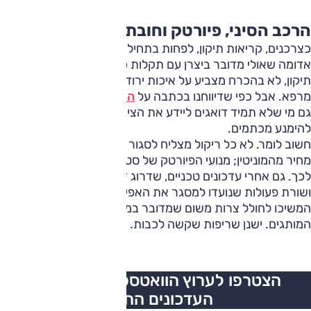
הרכב הסיני, פיורטק וחובת הדיווח
כצרכנים, קריאות תיקון, לפחות בתחילתן הדליקו אצלנו נורה
אדומה שאולי מדובר ביצרן עם תקלות כרוניות. אבל ריבוי קריאות
תיקון, לא בהכרח מצביע על איכות ירודה יותר או מחלות שאין להן
מרפא. אבל כפי שדיווחנו בכתבה על
הריקול בדגמים הסינים
, יש
גם מי שלא תמיד דואגים ליידע את הציבור בזמן או בכלל, כדי
להימנע מכתמים.
חשוב לומר. לא כל ריקול מצליח לסגור את הפינות בלי לגבות
מחיר מהמוניטין; מנועי הפיורטק של סטלנטיס הם דוגמה טובה
לכך. גם אחרי עדכונים טכניים, שדרוג דרמטי של האחריות,
ושורת פעולות שנועדו למסגר את האפיזודה הזו, המנועים
המשיכו לחולל צרות משום שמדובר במאות אלפי יחידות מכלל
המותגים. ישנן שריפות שקשה לכבות.
הצטרפו לערוץ הוואטספ של
אוטו
לכל
העדכונים החמים