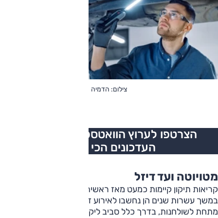
צילום: הדמיה
הצרטפו לערוץ הוואטספ של
אוטו
לכל
העדכונים הכי חמים
מטויוטה ועד דיזל
קריאות תיקון קיימות כמעט מאז ראשית תעשיית הרכב, אבל
במשך עשרות שנים הן נחשבו לאירוע זניח שמישהו דאג לטאטא
מתחת לשולחנות, בדרך כלל סביב ליקויי ייצור נקודתיים או