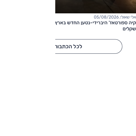
אלי שאולי, 05/08/2026
קיה ספורטאז' היברידי-נטען החדש בארץ – המחיר החל מ-220,000
שקלים
לכל הכתבות