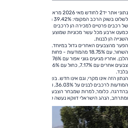
נתוני אתר יד2 לחודש מאי 2026 מראים כי הצבע הלבן ממשיך
לשלוט בשוק הרכב המקומי: 39.42% מכלל המודעות הפעילות
של רכבים פרטיים למכירה הן לרכבים בגווני לבן. במילים אחרות,
כמעט ארבע מכל עשר מכוניות שמוצעות כעת למכירה ביד
השנייה הן לבנות.
הפער מהצבעים האחרים גדול במיוחד. במקום השני נמצא
השחור, עם 18.75% מהמודעות - פחות ממחצית מנתח השוק של
הלבן. אחריו מגיעים גווני אפור עם 16.76%, כסף עם 10.69%,
צבעים אחרים עם 7.17%, כחול עם 4.66% ואדום עם 2.55%
בלבד.
הנתון הזה אינו מקרי, וגם אינו חדש. בשנת 2022 עמד שיעור
המודעות לרכבים לבנים על 36.03%, ומאז הוא ממשיך לעלות
בהדרגה. כלומר, למרות שמבחר הצבעים בשוק רק הולך
ומתרחב, הנהג הישראלי דווקא נעשה לבן יותר.