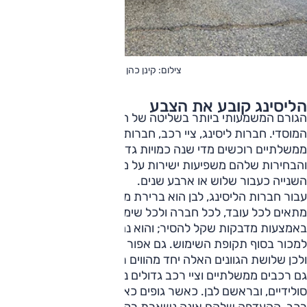
צילום: קינן כהן
הליסינג קובע את הצבע
הגורם המשמעותי ביותר בשליטה של הלבן הוא כנראה השוק
המוסדי. חברות ליסינג, ציי רכב, חברות השכרה וגופים
ממשלתיים רוכשים מדי שנה כמויות גדולות של מכוניות חדשות,
והבחירות שלהם משפיעות ישירות על מה שיגיע לשוק היד
השנייה כעבור שלוש או ארבע שנים.
עבור חברות הליסינג, לבן הוא ברירת מחדל כמעט מושלמת: הוא
מתאים לכל עובד, לכל חברה ולכל שימוש; הוא מאפשר מיתוג
באמצעות מדבקות שקל להסיר; והוא נחשב לצבע שקל יותר
למכור בסוף תקופת השימוש. גם אפור וכסף נהנים ממעמד דומה,
ולכן שלושת הגוונים האלה יחד מהווים רוב ברור בשוק.
גם רכבים ממשלתיים וציי רכב גדולים נוטים להעדיף צבעים
סולידיים, ובראשם לבן. כאשר גופים כאלה מזמינים אלפי כלי
רכב, ההעדפה שלהם אינה נשארת רק אצלם - היא מעצבת