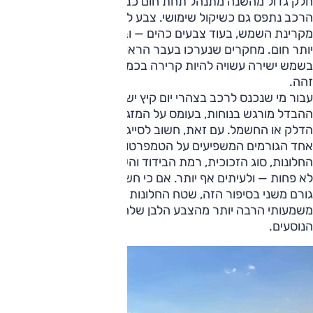
חלק גדול מהשנה מתנהל תחת חום כבד וקרינה חזקה, צבע
הרכב נתפס גם כשיקול שימושי. צבע לבן מחזיר חלק גדול יותר
מקרינת השמש, בעוד צבעים כהים — ובמיוחד שחור — בולעים
יותר חום. מחקרים שנערכו בעבר הראו כי מכונית לבנה שחונה
בשמש ישירה עשויה להיות קרירה בכמה מעלות ממכונית שחורה
זהה.
עבור מי שנכנס לרכב בצהרי יום קיץ ישראלי, זה אינו פרט שולי.
ההבדל מורגש בנוחות, בעומס על המזגן ולעיתים גם בצריכת
הדלק או החשמל. עם זאת, חשוב לסייג: צבע המרכב הוא רק
אחד הגורמים המשפיעים על הטמפרטורה בתא הנוסעים. שטח
החלונות, סוג הזכוכית, רמת הבידוד והשימוש בהצללה משפיעים
לא פחות — ולעיתים אף יותר. אם כי חשוב לציין שצבע הוא רק
גורם משני בסיפור הזה, שטח החלונות של המכונית שלכם
משמעותי הרבה יותר מהצבע הלבן שלה בכל הקשור לחום בתא
הנוסעים.