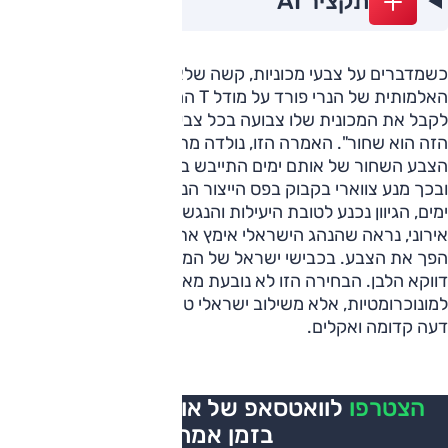
תקציר AI
כשמדברים על צבעי מכוניות, קשה שלא לחזור אל אמרתו
האלמותית של הנרי פורד על מודל T ההיסטורית - "כל לקוח יכול
לקבל את המכונית שלו צבועה בכל צבע שירצה, כל עוד הצבע
הזה הוא שחור". האמרה הזו, נולדה מתוך אילוץ תעשייתי מובהק:
הצבע השחור של אותם ימים התייבש במהירות הגבוהה ביותר,
ובכך מנע צווארי בקבוק בפס הייצור הנע והמהפכני שלו. באותם
ימים, הגיוון נכנע לטובת היעילות והנגשת הרכב להמונים. באופן
אירוני, נראה שהנהג הישראלי אימץ את הפילוסופיה של פורד, רק
הפך את הצבע. בכבישי ישראל של המאה ה-21 המלך הוא
דווקא הלבן. הבחירה הזו לא נובעת מאהבה מיוחדת
למונוכרומטיות, אלא משילוב ישראלי טיפוסי של פרקטיקה, קצת
דעה קדומה ואקלים.
הצטרפו
לוואטסאפ של אוטו, כל העדכונים
בזמן אמת