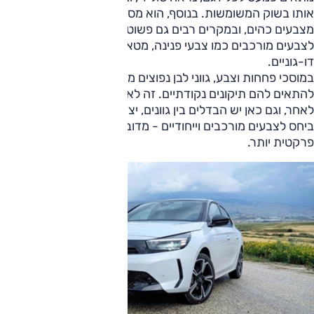
אותו בשוק המשומשות. בנוסף, הוא מסתיר אבק טוב יותר
מצבעים כהים, ובמקרים רבים גם פשוט וזול יותר לתיקון ביחס
לצבעים מורכבים כמו צבעי פנינה, מטאלי ייחודי או גימורים
דו-גוניים.
במוסכי פחחות וצבע, גווני לבן נפוצים מאוד ולכן קל יחסית
להתאים להם תיקונים נקודתיים. זה לא אומר שכל לבן זהה
לאחר, וגם כאן יש הבדלים בין גוונים, יצרנים ושכבות צבע, אבל
ביחס לצבעים מורכבים וייחודיים - מדובר בדרך כלל בבחירה
פרקטית יותר.