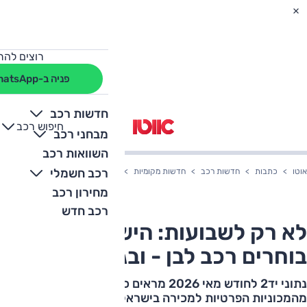
רוצים להת
פניה ב-WhatsApp
חדשות רכב
חיפוש רכב
+
-
מבחני רכב
השוואות רכב
רכב חשמלי
אוטו
כתבות
חדשות רכב
חדשות מקומיות
לא רק לשבועות: הישראלים עדיין בוחר
מחירון רכב
רכב חדש
לא רק לשבועות: הישראלים עדיין
בוחרים רכב לבן - ובגדול
נתוני יד2 לחודש מאי 2026 מראים כי כמעט 40%
מהמכוניות הפרטיות למכירה בישראל הן לבנות. הסיבות: חום,