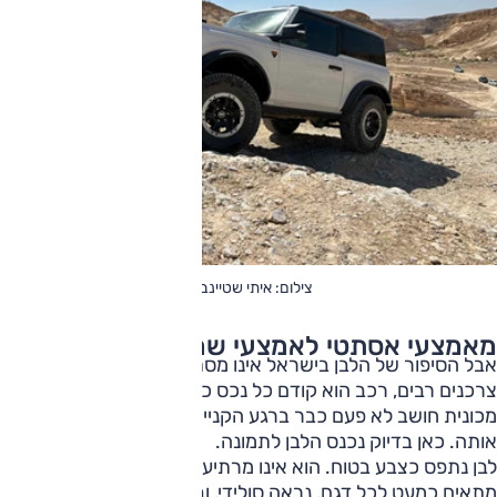
צילום: איתי שטיינברג
מאמצעי אסתטי לאמצעי שמירת ערך
אבל הסיפור של הלבן בישראל אינו מסתכם באקלים. עבור
צרכנים רבים, רכב הוא קודם כל נכס כלכלי. הישראלי שקונה
מכונית חושב לא פעם כבר ברגע הקנייה על היום שבו ימכור
אותה. כאן בדיוק נכנס הלבן לתמונה.
לבן נתפס כצבע בטוח. הוא אינו מרתיע קונים פוטנציאליים,
מתאים כמעט לכל דגם, נראה סולידי, ובדרך כלל קל יותר למכור