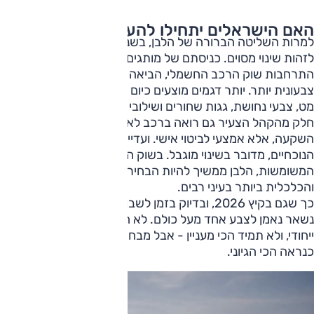
האם הישראלים יתחילו להעז?
למרות השליטה הברורה של הלבן, בשנים האחרונות אפשר
לזהות שינוי מסוים. כניסתם של מותגים סיניים רבים, לצד
התרחבות שוק הרכב החשמלי, הביאה איתה שפה עיצובית
צבעונית יותר. יותר דגמים מוצעים כיום בגווני כחול-ירקרק, אפור
מט, צבעי נחושת, גגות שחורים ושילובי צבעים דו-גוניים.
חלק מהקהל הצעיר גם רואה ברכב לא רק כלי תחבורה או
השקעה, אלא אמצעי לביטוי אישי. ועדיין, לפחות לפי הנתונים
הנוכחיים, מדובר בשינוי מוגבל. בשוק הרחב, ובעיקר בשוק
המשומשות, הלבן ממשיך להיות הבחירה הבטוחה, הפרקטית
והכלכלית ביותר בעיני רבים.
כך שגם בקיץ 2026, ובדיוק בזמן לשבועות, שוק הרכב הישראלי
נשאר נאמן לצבע אחד מעל כולם. לא הצבע הכי נועז, לא הכי
ייחודי, ולא תמיד הכי מעניין - אבל מבחינת הנהג הישראלי,
כנראה הכי הגיוני.