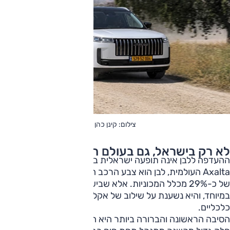
צילום: קינן כהן
לא רק בישראל, גם בעולם חכמים בשמש
ההעדפה ללבן אינה תופעה ישראלית בלבד. לפי נתוני חברת
Axalta העולמית, לבן הוא צבע הרכב הפופולרי בעולם, עם נתח
של כ-29% מכלל המכוניות. אלא שבישראל ההעדפה הזו חזקה
במיוחד, והיא נשענת על שילוב של אקלים, הרגלי שוק ושיקולים
כלכליים.
הסיבה הראשונה והברורה ביותר היא השמש. בישראל, שבה