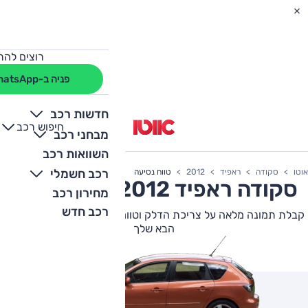
רוצים להת
פניה ב-WhatsApp
חדשות רכב
חיפוש רכב
+
-
מבחני רכב
השוואות רכב
רכב חשמלי
אוטו
סקודה
ראפיד
2012
טווח נסיעה
סקודה
ראפיד
2012 צריכת דלק
מחירון רכב
רכב חדש
קבלת תמונה מלאה על צריכת הדלק וטווח הנסיעה של סקודה ראפיד
הבא שלך