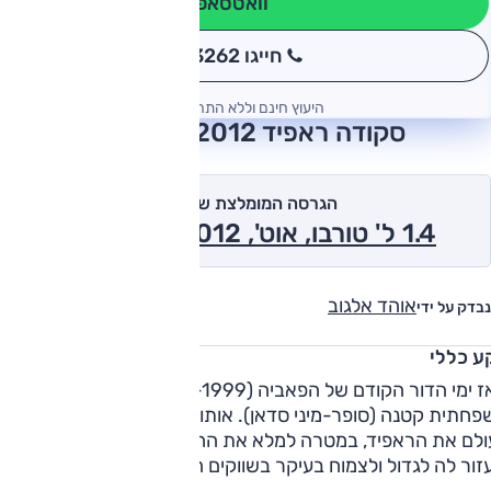
וואטסאפ
חייגו 3262
*
היעוץ חינם וללא התחייבות
סקודה ראפיד 2012 חוות דעת
הגרסה המומלצת של אוטו
1.4 ל' טורבו, אוט', Elegance 2012
אוהד אלגוב
נבדק על ידי
ע כללי
מאז ימי הדור הקודם של הפאביה (2007-1999) לא הייתה לסקודה
פחתית קטנה (סופר-מיני סדאן). אותו מחסור בהיצע הדגמים הבי
ולם את הראפיד, במטרה למלא את החלל החסר בשורות היצרנית
ולעזור לה לגדול ולצמוח בעיקר בשווקים המתפתחים בעול