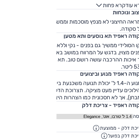
א אחות תאומה לסיאט טולדו, העושה שימוש במכלולים מוכרים של
א עוד
קרא פחות
קונצרן פולקסווגן. את הגרסה הישראלית של הראפיד מניעים שני
וב ונוכחות
מנועי טורבו-בנזין (1.2 ל' ו-1.4 ל') ומנוע דיזל (1.6 ל') המוצעים עם
תיבה רובוטית דו-מצמדית (7 היל') או ידנית (5 היל'). העיצוב החיצ
ראה החיצוני לא מנפץ מוסכמות וממשיך את הקו הסולידי והמוכר
פנימי ממשיכים את הקו הסולידי המוכר של סקודה, כאשר הנקודה
 סקודה.
ולטת אצל הראפיד היא המרווח הפנימי ותא המטען המרשים
ודה ראפיד תא נוסעים ותא מטען
עם 530 ליטר של קיבולת.
 הסולידי ממשיך גם בפנים - נקי וללא גימיקים מיותרים. מרחב
ים מצוין, בדגש על המרווח במושב באחורי. איכות החומרים נמוכה
 איכות ההרכבה עושה רושם טוב. תא המטען ענק עם נפח של
יטר.
ודה ראפיד מנוע וביצועים
למנוע ה-1.4 ל' יכולת תנועה משכנעת ביותר. בתנועה פקוקה, תיבת
ההילוכים עדיין מעט מציקה. תצרוכת הדלק טובה (13 ק"מ לליטר
חן), אך לא חסכונית כמו הצהרות היצרנית.
ודה ראפיד - צריכת דלק
סה
כת דלק - ממוצעת
17.2
ק"מ/ליט
כת דלק בפועל
13.9
ק"מ/ליט