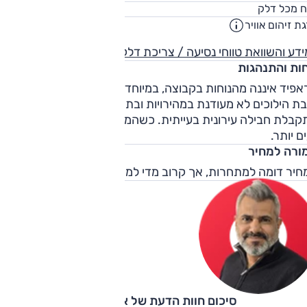
55
ח מכל דלק
ליט
ת זיהום אוויר
4
דע והשוואת טווחי נסיעה / צריכת דלק
חות והתנהגות
פיד איננה מהנוחות בקבוצה, במיוחד בנסיעות עירוניות. יחד עם
ת הילוכים לא מעודנת במהירויות ובתמרוני זחילה ופקקים,
קבלת חבילה עירונית בעייתית. כשהמהירות עולה העסק הופך
ם יותר.
ורה למחיר
חיר דומה למתחרות, אך קרוב מדי למשפחתית מן המניין.
סיכום חוות הדעת של אוהד אלגוב