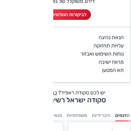
דירוג משוקלל של גולשי אוטו
לביקורות הגולשים (1)
הנאת נהיגה
5
עלויות תחזוקה
4
נוחות השימוש ואבזור
5
מרווח ישיבה
5
תא המטען
5
יש לכם סקודה ראפיד?
כתבו חוות דעת
סקודה ישראל רשימת דגמים
הדגמים
היברידיות
משפחתיות
פנאי-שטח
מנהלים
קטנות
מ