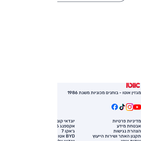
מגזין אוטו - בוחנים מכוניות משנת 1986
מדיניות פרטיות
יונדאי קונה
השוואת רכב
אבטחת מידע
אקספנג G6
רכב חדש
הצהרת נגישות
ג׳אקו 7
מחירון רכב
תקנון האתר ושירות הייעוץ
BYD אטו 3
מימון לרכב