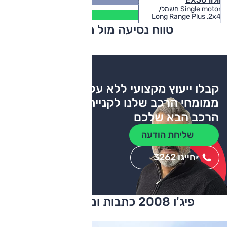
(ק"מ)
Single motor חשמלי,
386
Long Range Plus ,2x4
(ק"מ)
טווח נסיעה מול מתחרים
צריכת דלק
קבלו ייעוץ מקצועי ללא עלות
ממומחי הרכב שלנו לקניית
הרכב הבא שלכם
שליחת הודעה
חייגו 3262
*
פיג'ו 2008 כתבות ומבחני דרכים