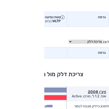
טווח נסיעה בפועל
גרסה
טווח נסיעה יצרן
טווח נסיעה
WLTP
בפועל<
(ק"מ)
(ק"מ)
הצג
גרסה
צריכת דלק מול מתחרים
16.7
פיג'ו 2008
(ק״מ/ל׳)
13.5
אוט', 1.2 ל', טורבו, Active
(ק״מ/ל׳)
חיסכון בדלק מגבוה לנמוך
צריכת דלק
צריכת דלק בפועל