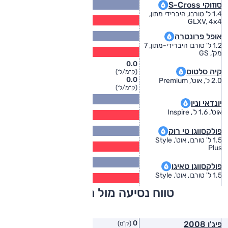
16.4
סוזוקי S-Cross
(ק״מ/ל׳)
1.4 ל' טורבו, היברידי מתון,
13.3
GLXV, 4x4
(ק״מ/ל׳)
18.5
אופל פרונטרה
(ק״מ/ל׳)
1.2 ל' טורבו היברידי-מתון, 7
15.0
מק', GS
(ק״מ/ל׳)
0.0
קיה סלטוס
(ק״מ/ל׳)
0.0
2.0 ל', אוט', Premium
(ק״מ/ל׳)
15.1
יונדאי וניו
(ק״מ/ל׳)
11.5
אוט', 1.6 ל', Inspire
(ק״מ/ל׳)
15.4
פולקסווגן טי רוק
(ק״מ/ל׳)
1.5 ל' טורבו, אוט', Style
12.5
Plus
(ק״מ/ל׳)
16.9
פולקסווגן טאיגו
(ק״מ/ל׳)
13.7
1.5 ל' טורבו, אוט', Style
(ק״מ/ל׳)
טווח נסיעה מול מתחרים
0
פיג'ו 2008
(ק"מ)